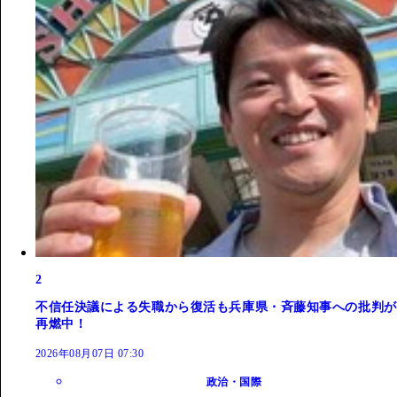
2
不信任決議による失職から復活も兵庫県・斉藤知事への批判が
再燃中！
2026年08月07日 07:30
政治・国際