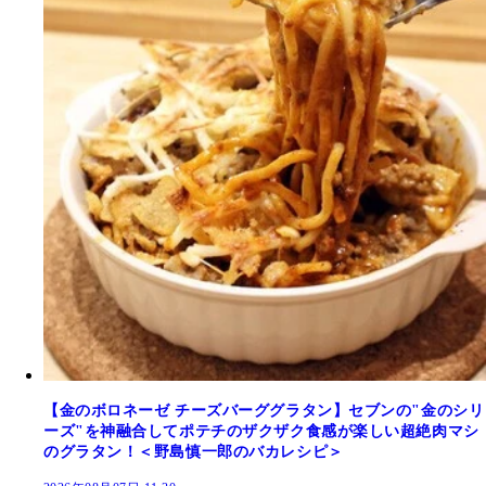
【金のボロネーゼ チーズバーググラタン】セブンの"金のシリ
ーズ"を神融合してポテチのザクザク食感が楽しい超絶肉マシ
のグラタン！＜野島慎一郎のバカレシピ＞