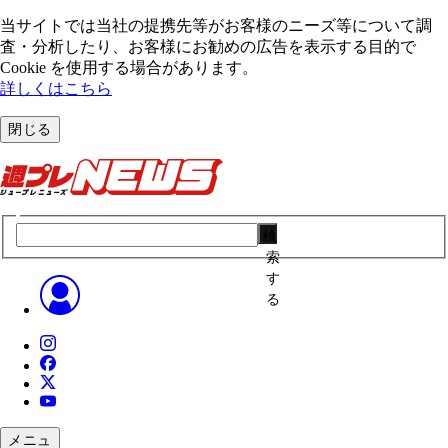
当サイトでは当社の提携先等がお客様のニーズ等について調
査・分析したり、お客様にお勧めの広告を表⽰する⽬的で
Cookie を使⽤する場合があります。
詳しくはこちら
閉じる
検
索
す
る
メニュ