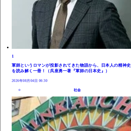
1
軍師というロマンが投影されてきた物語から、日本人の精神史
を読み解く一冊！（呉座勇一著『軍師の日本史』）
2026年08月04日 06:30
社会