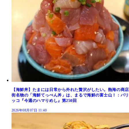
【海鮮丼】たまには日常から外れた贅沢がしたい。熱海の商店
街名物の「海鮮てっぺん丼」は、まるで海鮮の富士山！：パリ
ッコ『今週のハマりめし』第250回
2026年08月07日 11:40