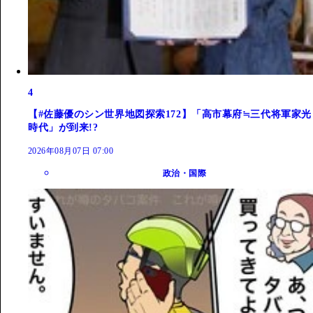
4
【#佐藤優のシン世界地図探索172】「高市幕府≒三代将軍家光
時代」が到来!?
2026年08月07日 07:00
政治・国際