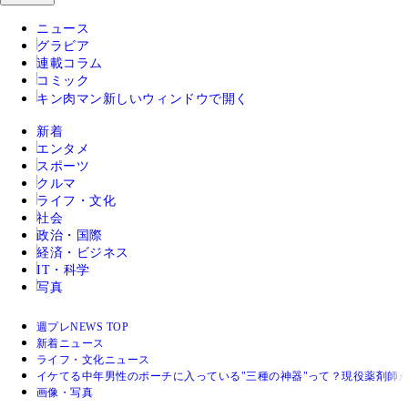
ニュース
グラビア
連載コラム
コミック
キン肉マン
新しいウィンドウで開く
新着
エンタメ
スポーツ
クルマ
ライフ・文化
社会
政治・国際
経済・ビジネス
IT・科学
写真
週プレNEWS TOP
新着ニュース
ライフ・文化ニュース
イケてる中年男性のポーチに入っている"三種の神器"って？現役薬剤師
画像・写真