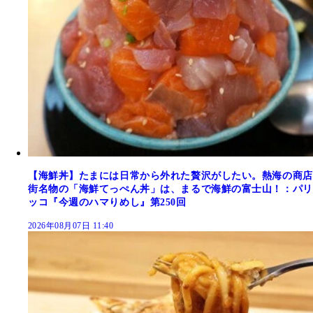
【海鮮丼】たまには日常から外れた贅沢がしたい。熱海の商店
街名物の「海鮮てっぺん丼」は、まるで海鮮の富士山！：パリ
ッコ『今週のハマりめし』第250回
2026年08月07日 11:40