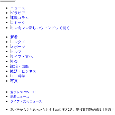
ニュース
グラビア
連載コラム
コミック
キン肉マン
新しいウィンドウで開く
新着
エンタメ
スポーツ
クルマ
ライフ・文化
社会
政治・国際
経済・ビジネス
IT・科学
写真
週プレNEWS TOP
新着ニュース
ライフ・文化ニュース
夏バテかも？と思ったらおすすめの漢方2選。現役薬剤師が解説【健康サ