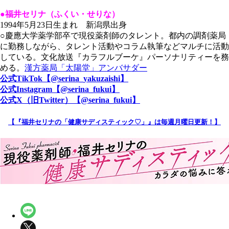
●福井セリナ（ふくい・せりな）
1994年5月23日生まれ 新潟県出身
○慶應大学薬学部卒で現役薬剤師のタレント。都内の調剤薬局
に勤務しながら、タレント活動やコラム執筆などマルチに活動
している。文化放送『カラフルブーケ』パーソナリティーを務
める。
漢方薬局「太陽堂」アンバサダー
公式TikTok【@serina_yakuzaishi】
公式Instagram【@serina_fukui】
公式X（旧Twitter）【@serina_fukui】
【『福井セリナの「健康サディスティック♡」』は毎週月曜日更新！】