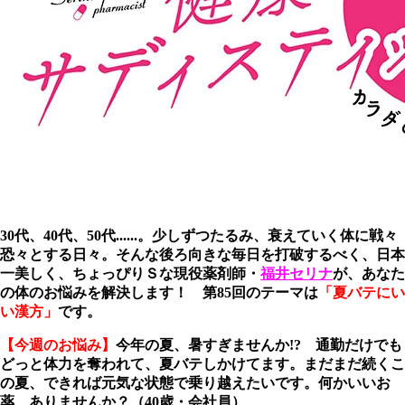
30代、40代、50代......。少しずつたるみ、衰えていく体に戦々
恐々とする日々。そんな後ろ向きな毎日を打破するべく、日本
一美しく、ちょっぴりＳな現役薬剤師・
福井セリナ
が、あなた
の体のお悩みを解決します！ 第85
回のテーマは
「夏バテにい
い漢方」
です。
【今週のお悩み】
今年の夏、暑すぎませんか!? 通勤だけでも
どっと体力を奪われて、夏バテしかけてます。まだまだ続くこ
の夏、できれば元気な状態で乗り越えたいです。何かいいお
薬、ありませんか？（40歳・会社員）