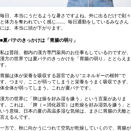
毎日、本当にうだるような暑さですよね。外に出るだけで刻々
と体力を奪われていく感じ......。毎日通勤をしているみなさん
には、本当に頭が下がります。
■夏バテのきっかけは「胃腸の弱り」
私は普段、都内の漢方専門薬局のお仕事もしているのですが、
漢方の世界では夏バテのきっかけを「胃腸の弱り」ととらえま
す。
胃腸は体が栄養を吸収する器官であり"エネルギーの根幹"で
す。つまり、ここが弱ってしまうと栄養をうまく吸収できず、
体全体が弱ってしまう。これが夏バテです。
漢方の世界に「脾は燥を好み湿を嫌う」という言葉がありま
す。これは、「脾（＝消化器官）は乾燥を好み湿気を嫌う」と
いう意味。日本の夏の高温多湿な気候は、まさに胃腸の天敵と
言えるんです。
一方で、秋に向かうにつれて空気が乾燥していくので、胃腸が