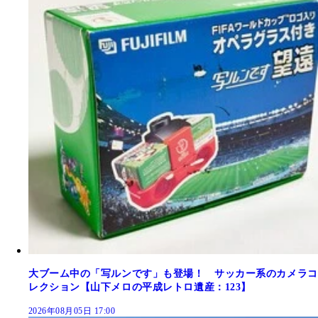
大ブーム中の「写ルンです」も登場！ サッカー系のカメラコ
レクション【山下メロの平成レトロ遺産：123】
2026年08月05日 17:00