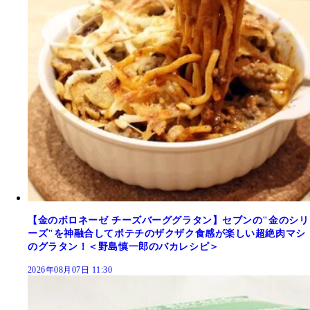
【金のボロネーゼ チーズバーググラタン】セブンの"金のシリ
ーズ"を神融合してポテチのザクザク食感が楽しい超絶肉マシ
のグラタン！＜野島慎一郎のバカレシピ＞
2026年08月07日 11:30