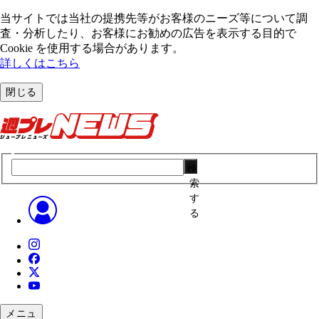
当サイトでは当社の提携先等がお客様のニーズ等について調
査・分析したり、お客様にお勧めの広告を表⽰する⽬的で
Cookie を使⽤する場合があります。
詳しくはこちら
閉じる
検
索
す
る
メニュ