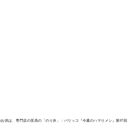
お供は、専門店の至高の「のり弁」：パリッコ『今週のハマりメシ』第97回