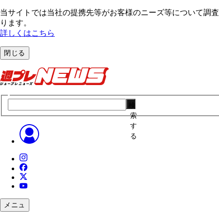
当サイトでは当社の提携先等がお客様のニーズ等について調査・
ります。
詳しくはこちら
閉じる
検
索
す
る
メニュ