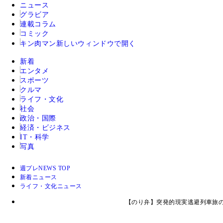
ニュース
グラビア
連載コラム
コミック
キン肉マン
新しいウィンドウで開く
新着
エンタメ
スポーツ
クルマ
ライフ・文化
社会
政治・国際
経済・ビジネス
IT・科学
写真
週プレNEWS TOP
新着ニュース
ライフ・文化ニュース
【のり弁】突発的現実逃避列車旅の