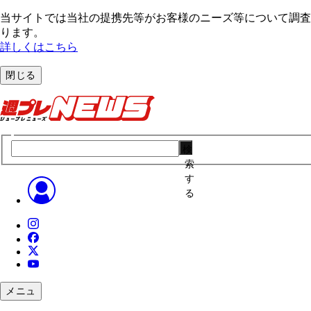
当サイトでは当社の提携先等がお客様のニーズ等について調査・
ります。
詳しくはこちら
閉じる
検
索
す
る
メニュ