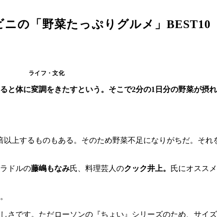
ニの「野菜たっぷりグルメ」BEST10
ライフ・文化
ると体に変調をきたすという。そこで2分の1日分の野菜が摂
倍以上するものもある。そのため野菜不足になりがちだ。それ
ラドルの
藤嶋もなみ
氏、料理芸人の
クック井上。
氏にオススメ
）。
しさです。ただローソンの『ちょい』シリーズのため、サイズ