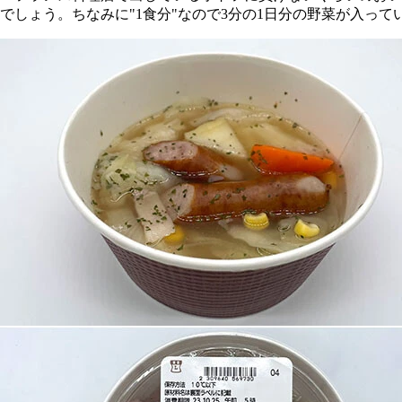
でしょう。ちなみに"1食分"なので3分の1日分の野菜が入っ