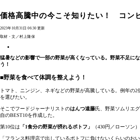
価格高騰中の今こそ知りたい！ コンビ
2023年10月31日 06:30 更新
取材・文／村上隆保
猛暑などの影響で一部の野菜が高くなっている。野菜不足にな
う！
■野菜を食べて体調を整えよう！
トマト、ニンジン、ネギなどの野菜が高騰している。例年の2
を選びたい。
そこでフードジャーナリストの
はんつ遠藤
氏、野菜ソムリエグ
自のBEST10を作成した。
第10位は
「1食分の野菜が摂れるポトフ」
（430円／ローソン
「フランス料理店で出しているポトフに負けないくらいのおい