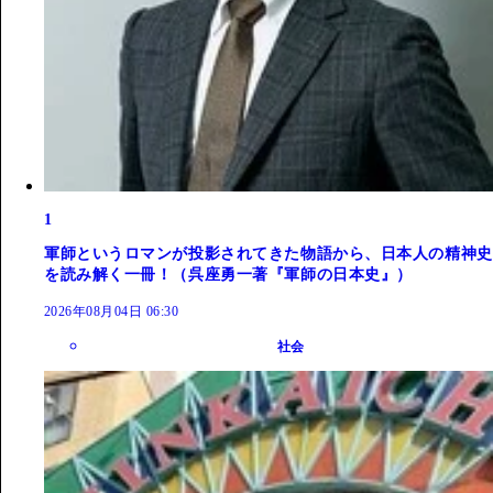
1
軍師というロマンが投影されてきた物語から、日本人の精神史
を読み解く一冊！（呉座勇一著『軍師の日本史』）
2026年08月04日 06:30
社会