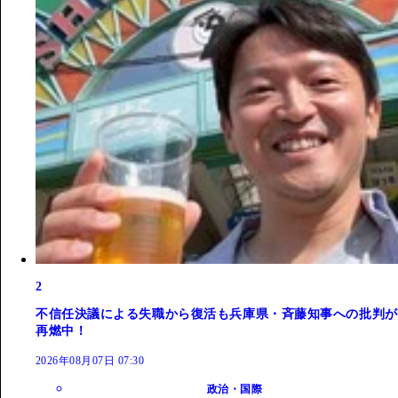
2
不信任決議による失職から復活も兵庫県・斉藤知事への批判が
再燃中！
2026年08月07日 07:30
政治・国際