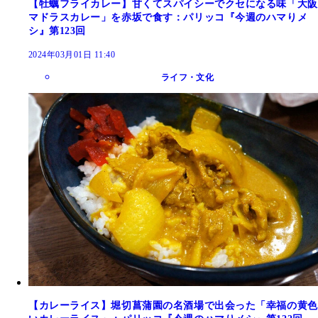
【牡蠣フライカレー】甘くてスパイシーでクセになる味「大阪
マドラスカレー」を赤坂で食す：パリッコ『今週のハマりメ
シ』第123回
2024年03月01日 11:40
ライフ・文化
【カレーライス】堀切菖蒲園の名酒場で出会った「幸福の黄色