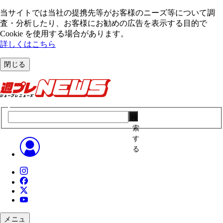
当サイトでは当社の提携先等がお客様のニーズ等について調
査・分析したり、お客様にお勧めの広告を表⽰する⽬的で
Cookie を使⽤する場合があります。
詳しくはこちら
閉じる
検
索
す
る
メニュ