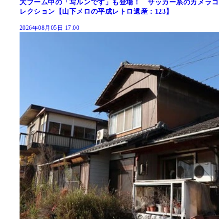
大ブーム中の「写ルンです」も登場！ サッカー系のカメラコ
レクション【山下メロの平成レトロ遺産：123】
2026年08月05日 17:00