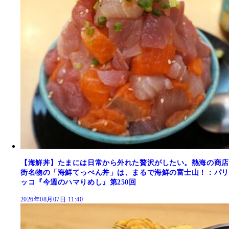
【海鮮丼】たまには日常から外れた贅沢がしたい。熱海の商店
街名物の「海鮮てっぺん丼」は、まるで海鮮の富士山！：パリ
ッコ『今週のハマりめし』第250回
2026年08月07日 11:40