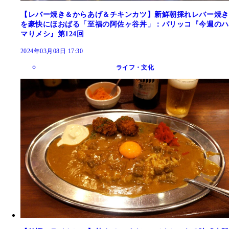
【レバー焼き＆からあげ＆チキンカツ】新鮮朝採れレバー焼き
を豪快にほおばる「至福の阿佐ヶ谷丼」：パリッコ『今週のハ
マりメシ』第124回
2024年03月08日 17:30
ライフ・文化