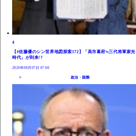
4
【#佐藤優のシン世界地図探索172】「高市幕府≒三代将軍家光
時代」が到来!?
2026年08月07日 07:00
政治・国際