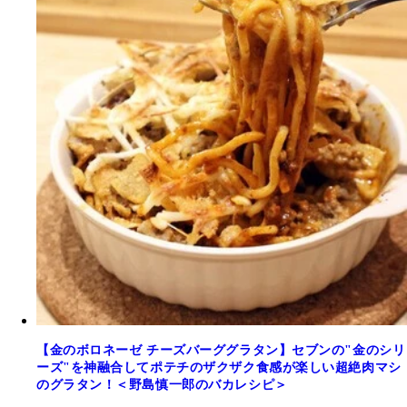
【金のボロネーゼ チーズバーググラタン】セブンの"金のシリ
ーズ"を神融合してポテチのザクザク食感が楽しい超絶肉マシ
のグラタン！＜野島慎一郎のバカレシピ＞