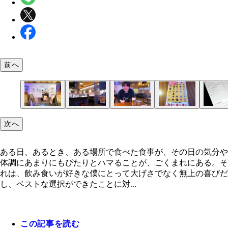
前へ
「もしも食堂『酒場食堂』」
店内の様子
スズキナオさん
ここからなにを選ぶか？
これだけ頼んで本当に1000円
到着！
大根ステーキ
これは長期戦になるなと、焼酎のボトルをとる
「ブラックカレーの頭」と「普通ご飯」
どう見ても本格的
巨大な豚肉入り
完全に専門店の味
ナオさんも泣く寸前
小宮山雄飛さん
「＜酒場のピザ＞チーカリ」
「ハムキャベツ」
「肉野菜炒め」
次へ
ある日、あるとき、ある場所で食べた食事が、その日の気分や
体調にあまりにもぴたりとハマることが、ごくまれにある。そ
れは、飲み食いが好きな僕にとって大げさでなく無上の喜びだ
し、ベストな選択ができたことに対...
この記事を読む