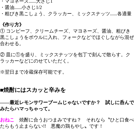
・マヨネーズ......大さじ1
・醤油......小さじ1/2
・粗びき黒こしょう、クラッカー、ミックスナッツ......各適量
《作り方》
① コンビーフ、クリームチーズ、マヨネーズ、醤油、粗びき
黒こしょうをボウルに入れ、フォークなどでほぐしながら混ぜ
合わせる。
② 皿に①を盛り、ミックスナッツを包丁で刻んで散らす。ク
ラッカーなどにのせていただく。
※翌日まで冷蔵保存可能です。
■焼酎にはスカッと辛みを
――最近レモンサワーブームじゃないですか？ 試しに呑んで
みたらハマっちゃって。
おねこ
焼酎に合うおつまみですね？ それなら〝ひと口食べ
たらもう止まらない!! 悪魔の鶏もやし〟です！