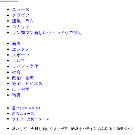
ニュース
グラビア
連載コラム
コミック
キン肉マン
新しいウィンドウで開く
新着
エンタメ
スポーツ
クルマ
ライフ・文化
社会
政治・国際
経済・ビジネス
IT・科学
写真
週プレNEWS TOP
新着ニュース
ライフ・文化ニュース
暑いけど、今日も酒がうまいぜ!! 酷暑をバテずに呑み切る「簡単☆呑兵