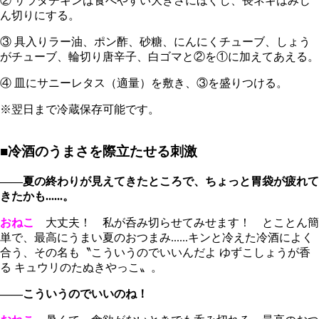
② サラダチキンは食べやすい大きさにほぐし、長ネギはみじ
ん切りにする。
③ 具入りラー油、ポン酢、砂糖、にんにくチューブ、しょう
がチューブ、輪切り唐辛子、白ゴマと②を①に加えてあえる。
④ 皿にサニーレタス（適量）を敷き、③を盛りつける。
※翌日まで冷蔵保存可能です。
■冷酒のうまさを際立たせる刺激
――夏の終わりが見えてきたところで、ちょっと胃袋が疲れて
きたかも......。
おねこ
大丈夫！ 私が呑み切らせてみせます！ とことん簡
単で、最高にうまい夏のおつまみ......キンと冷えた冷酒によく
合う、その名も〝こういうのでいいんだよ ゆずこしょうが香
る キュウリのたぬきやっこ〟。
――こういうのでいいのね！