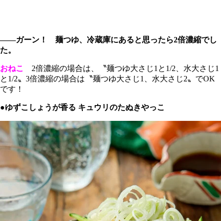
――ガーン！ 麺つゆ、冷蔵庫にあると思ったら2倍濃縮でし
た。
おねこ
2倍濃縮の場合は、〝麺つゆ大さじ1と1/2、水大さじ1
と1/2〟3倍濃縮の場合は〝麺つゆ大さじ1、水大さじ2〟でOK
です！
●ゆずこしょうが香る キュウリのたぬきやっこ