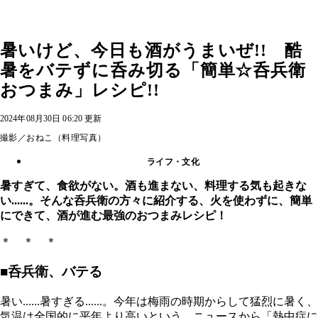
暑いけど、今日も酒がうまいぜ!! 酷
暑をバテずに呑み切る「簡単☆呑兵衛
おつまみ」レシピ!!
2024年08月30日 06:20 更新
撮影／おねこ（料理写真）
ライフ・文化
暑すぎて、食欲がない。酒も進まない、料理する気も起きな
い......。そんな呑兵衛の方々に紹介する、火を使わずに、簡単
にできて、酒が進む最強のおつまみレシピ！
＊ ＊ ＊
■呑兵衛、バテる
暑い......暑すぎる......。今年は梅雨の時期からして猛烈に暑く、
気温は全国的に平年より高いという。ニュースから「熱中症に