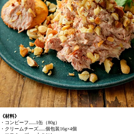
《材料》
・コンビーフ......1缶（80g）
・クリームチーズ......個包装16g×4個