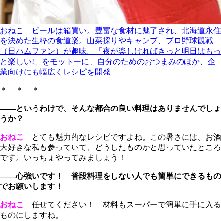
おねこ ビールは箱買い。豊富な食材に魅了され、北海道永住
を決めた生粋の食道楽。山菜採りやキャンプ、プロ野球観戦
（日ハムファン）が趣味。「夜が楽しければきっと明日はもっ
と楽しい!」をモットーに、自分のためのおつまみのほか、企
業向けにも幅広くレシピを開発
＊ ＊ ＊
――というわけで、そんな都合の良い料理はありませんでしょ
うか？
おねこ
とても魅力的なレシピですよね。この暑さには、お酒
大好きな私も参っていて、どうしたものかと思っていたところ
です。いっちょやってみましょう！
――心強いです！ 普段料理をしない人でも簡単にできるもの
でお願いします！
おねこ
任せてください！ 材料もスーパーで簡単に手に入る
ものにしますね。