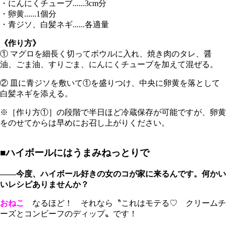
・にんにくチューブ......3cm分
・卵黄......1個分
・青ジソ、白髪ネギ......各適量
《作り方》
① マグロを細長く切ってボウルに入れ、焼き肉のタレ、醤
油、ごま油、すりごま、にんにくチューブを加えて混ぜる。
② 皿に青ジソを敷いて①を盛りつけ、中央に卵黄を落として
白髪ネギを添える。
※［作り方①］の段階で半日ほど冷蔵保存が可能ですが、卵黄
をのせてからは早めにお召し上がりください。
■ハイボールにはうまみねっとりで
――今度、ハイボール好きの女のコが家に来るんです。何かい
いレシピありませんか？
おねこ
なるほど！ それなら〝これはモテる♡ クリームチ
ーズとコンビーフのディップ〟です！