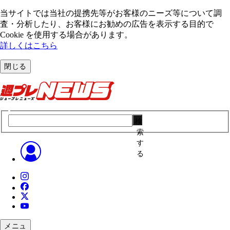
当サイトでは当社の提携先等がお客様のニーズ等について調
査・分析したり、お客様にお勧めの広告を表⽰する⽬的で
Cookie を使⽤する場合があります。
詳しくはこちら
閉じる
検
索
す
る
メニュ