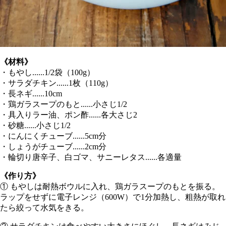
《材料》
・もやし......1/2袋（100g）
・サラダチキン......1枚（110g）
・長ネギ......10cm
・鶏ガラスープのもと......小さじ1/2
・具入りラー油、ポン酢......各大さじ2
・砂糖......小さじ1/2
・にんにくチューブ......5cm分
・しょうがチューブ......2cm分
・輪切り唐辛子、白ゴマ、サニーレタス......各適量
《作り方》
① もやしは耐熱ボウルに入れ、鶏ガラスープのもとを振る。
ラップをせずに電子レンジ（600W）で1分加熱し、粗熱が取れ
たら絞って水気をきる。