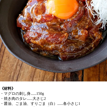
《材料》
・マグロの刺し身......150g
・焼き肉のタレ......大さじ2
・醤油、ごま油、すりごま（白）......各小さじ1