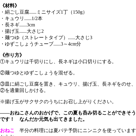
《材料》
・絹ごし豆腐......ミニサイズ1丁（150g）
・キュウリ......1/2本
・長ネギ......3cm
・揚げ玉......大さじ2
・麺つゆ（ストレートタイプ）......大さじ3
・ゆずこしょうチューブ......3～4cm分
《作り方》
①キュウリは千切りにし、長ネギは小口切りにする。
②麺つゆとゆずこしょうを混ぜる。
③皿に絹ごし豆腐を置き、キュウリ、揚げ玉、長ネギをのせ、
②を適量回しかける。
※揚げ玉がサクサクのうちにお召し上がりください。
――おねこさんのおかげで、この夏も呑み切ることができそう
です！ なんだか元気も出てきました。
おねこ
半分の料理には夏バテ予防にニンニクを使っています