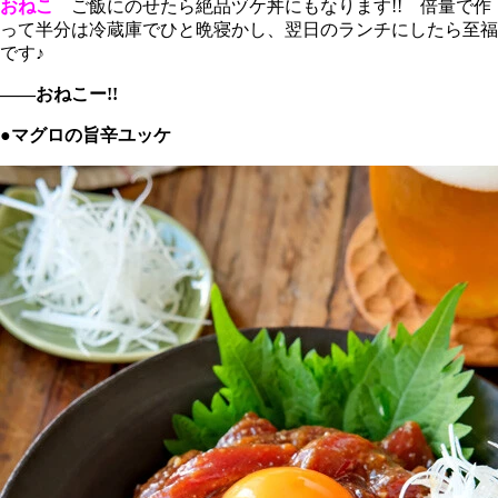
おねこ
ご飯にのせたら絶品ヅケ丼にもなります!! 倍量で作
って半分は冷蔵庫でひと晩寝かし、翌日のランチにしたら至福
です♪
――おねこー!!
●マグロの旨辛ユッケ