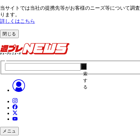
当サイトでは当社の提携先等がお客様のニーズ等について調査・
ります。
詳しくはこちら
閉じる
検
索
す
る
メニュ