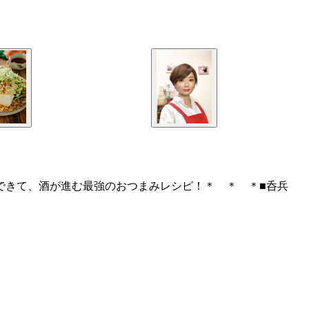
にできて、酒が進む最強のおつまみレシピ！＊ ＊ ＊■呑兵