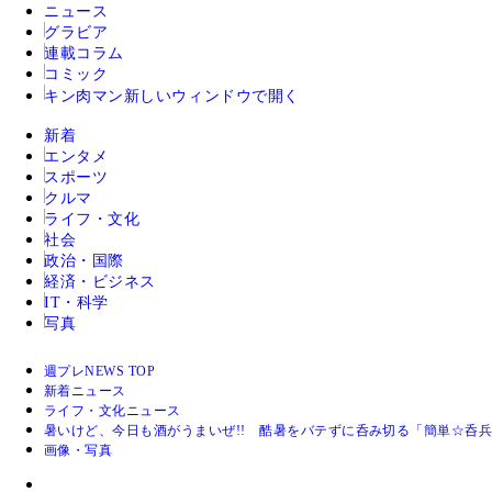
ニュース
グラビア
連載コラム
コミック
キン肉マン
新しいウィンドウで開く
新着
エンタメ
スポーツ
クルマ
ライフ・文化
社会
政治・国際
経済・ビジネス
IT・科学
写真
週プレNEWS TOP
新着ニュース
ライフ・文化ニュース
暑いけど、今日も酒がうまいぜ!! 酷暑をバテずに呑み切る「簡単☆呑兵
画像・写真