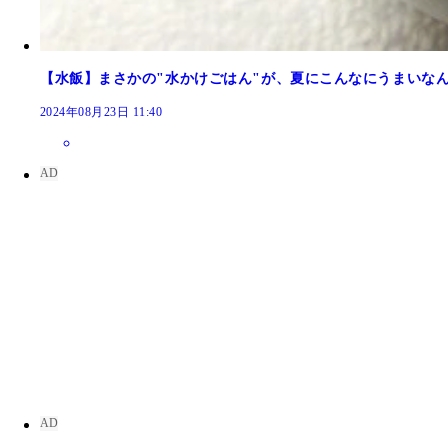
【水飯】まさかの"水かけごはん"が、夏にこんなにうまいなん
2024年08月23日 11:40
マグロの旨辛ユッケ
クリームチーズとコンビーフのディップ
悪魔の鶏もやし
ゆずこしょうが香る キュウリのたぬきやっこ
おねこ ビールは箱買い。豊富な食材に魅了され、
もっと楽しい!」をモットーに、自分のためのおつ