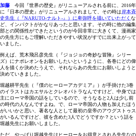
加藤
今回『世界の歴史』がリニューアルされる前に、2016年
に『日本の歴史』がリニューアルされまして、その時は
岸本斉
史先生（『NARUTO-ナルト-』）に卑弥呼を描いていただく
な
ど、インパクトがかなりあったと思います。その時に他の編集
部との関係性ができたというのが今回非常に大きくて、漫画家
の先生方にもご理解いただきやすい状況がすでに出来上がって
いました。
例えば、荒木飛呂彦先生（『ジョジョの奇妙な冒険』シリー
ズ）にナポレオンをお願いしたいというように、各巻にどの偉
人を描くか決めたうえで、それならあの先生にお願いしようと
決めていきました。
堀越耕平先生（『僕のヒーローアカデミア』）が手掛けた3巻
のイラストはカエサルとクレオパトラなんですけど、中身では
主にローマ帝国の話をしているので、そうなると2人は少し前
の時代の人なんですよね。で、ローマ帝国の人物も加えたほう
がいいかと思い、著名な人として最初の皇帝のアウグストゥス
がいるんですけど、彼を含めた3人でどうですか？という話を
堀越先生にお願いしました。
ただ、やっぱり堀越先生はヒーローをお得意とされる先生なの