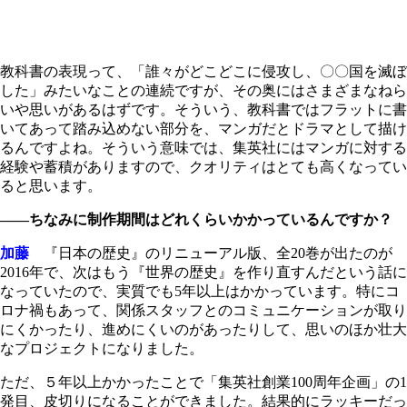
教科書の表現って、「誰々がどこどこに侵攻し、〇〇国を滅ぼ
した」みたいなことの連続ですが、その奥にはさまざまなねら
いや思いがあるはずです。そういう、教科書ではフラットに書
いてあって踏み込めない部分を、マンガだとドラマとして描け
るんですよね。そういう意味では、集英社にはマンガに対する
経験や蓄積がありますので、クオリティはとても高くなってい
ると思います。
――ちなみに制作期間はどれくらいかかっているんですか？
加藤
『日本の歴史』のリニューアル版、全20巻が出たのが
2016年で、次はもう『世界の歴史』を作り直すんだという話に
なっていたので、実質でも5年以上はかかっています。特にコ
ロナ禍もあって、関係スタッフとのコミュニケーションが取り
にくかったり、進めにくいのがあったりして、思いのほか壮大
なプロジェクトになりました。
ただ、５年以上かかったことで「集英社創業100周年企画」の1
発目、皮切りになることができました。結果的にラッキーだっ