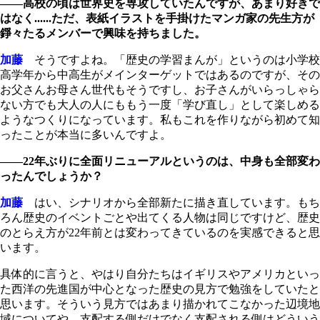
――高校の頃は世界史を専攻していたんですが、あまり好きで
はなく......ただ、表紙イラストを手掛けたマンガ家の先生方が
錚々たるメンバーで興味を持ちました。
加藤
そうですよね。「歴史の学習まんが」というのは小学校
高学年から中高生がメインターゲットではあるのですが、その
お父さんお母さん世代もそうですし、お子さんがいらっしゃら
ない方でも大人の人にももう一度「学び直し」として楽しめる
ようなつくりになっています。私もこれを作りながら初めて知
ったことが本当に多いんですよ。
――22年ぶりに全面リニューアルというのは、中身も全部変わ
ったんでしょうか？
加藤
はい、シナリオから全部新たに描き直しています。もち
ろん歴史のイベントごとや出てくる人物は同じですけど、歴史
のとらえ方が22年前とは変わってきているのを実感できると思
います。
具体的に言うと、やはり自分たちはイギリスやアメリカといっ
た西洋の先進国が中心となった歴史の見方で勉強をしていたと
思います。そういう見方ではあまり描かれてこなかった辺境地
域についてや、支配する側だけでなく支配される側はどういう