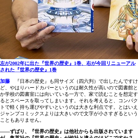
左が2002年に出た『世界の歴史』1巻、右が今回リニューアル
された『世界の歴史』1巻
加藤
『日本の歴史』も同サイズ（四六判）で出したんですけ
ど、やはりハードカバーというのは耐久性が高いので図書館と
か学校の図書室には向いている一方で、家で読むことを想定す
るとスペースを取ってしまいます。それを考えると、コンパク
トで軽く持ち運びやすいというのは大きな利点です。とはいえ
ジャンプコミックスよりは大きいので文字が小さすぎるという
こともありません。
――ずばり、『世界の歴史』は他社からも出版されています
が、集英社の『世界の歴史』が他社と違うのはどこですか？