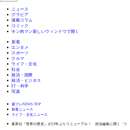
ニュース
グラビア
連載コラム
コミック
キン肉マン
新しいウィンドウで開く
新着
エンタメ
スポーツ
クルマ
ライフ・文化
社会
政治・国際
経済・ビジネス
IT・科学
写真
週プレNEWS TOP
新着ニュース
ライフ・文化ニュース
集英社『世界の歴史』が22年ぶりリニューアル！ 担当編集に聞く「大