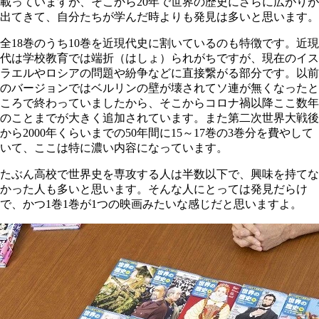
載っていますが、そこから20年で世界の歴史にさらに広がりが
出てきて、自分たちが学んだ時よりも発見は多いと思います。
全18巻のうち10巻を近現代史に割いているのも特徴です。近現
代は学校教育では端折（はしょ）られがちですが、現在のイス
ラエルやロシアの問題や紛争などに直接繋がる部分です。以前
のバージョンではベルリンの壁が壊されてソ連が無くなったと
ころで終わっていましたから、そこからコロナ禍以降ここ数年
のことまでが大きく追加されています。また第二次世界大戦後
から2000年くらいまでの50年間に15～17巻の3巻分を費やして
いて、ここは特に濃い内容になっています。
たぶん高校で世界史を専攻する人は半数以下で、興味を持てな
かった人も多いと思います。そんな人にとっては発見だらけ
で、かつ1巻1巻が1つの映画みたいな感じだと思いますよ。