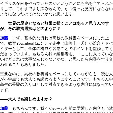
イギリスが何をやっていたのかということにも光を当てられた
りして、これまでより踏み込んで、かつ偏った見方にならない
ようになったのではないかなと思います。
――世界の歴史となると無限に描くことはあると思うんです
が、その取捨選択はどのように？
加藤
まず、基本的な流れは高校の教科書をベースにした上
で、教育YouTuberのムンディ先生（山﨑圭一氏）が総合アドバ
イザーとして、全体の構成や各巻ごとのポイントを監修してく
ださっています。もちろん我々編集者も、「ここに入っていな
いけどこれは大事なんじゃないかな」と思ったら内容をすり合
わせることもありました。
重要なのは、高校の教科書をベースにしていながらも、読む人
が小学生でも大人でも読めるようにすることです。もちろん中
高生の受験の入り口として対応できるような内容にはなってい
ます。
――大人でも楽しめますか？
加藤
もちろんです。我々が20～30年前に学習した内容も当然