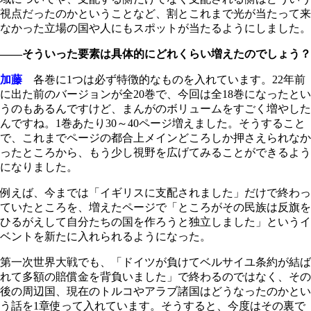
視点だったのかということなど、割とこれまで光が当たって来
なかった立場の国や人にもスポットが当たるようにしました。
――そういった要素は具体的にどれくらい増えたのでしょう？
加藤
各巻に1つは必ず特徴的なものを入れています。22年前
に出た前のバージョンが全20巻で、今回は全18巻になったとい
うのもあるんですけど、まんがのボリュームをすごく増やした
んですね。1巻あたり30～40ページ増えました。そうすること
で、これまでページの都合上メインどころしか押さえられなか
ったところから、もう少し視野を広げてみることができるよう
になりました。
例えば、今までは「イギリスに支配されました」だけで終わっ
ていたところを、増えたページで「ところがその民族は反旗を
ひるがえして自分たちの国を作ろうと独立しました」というイ
ベントを新たに入れられるようになった。
第一次世界大戦でも、「ドイツが負けてベルサイユ条約が結ば
れて多額の賠償金を背負いました」で終わるのではなく、その
後の周辺国、現在のトルコやアラブ諸国はどうなったのかとい
う話を1章使って入れています。そうすると、今度はその裏で