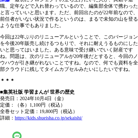
職、定年などで入れ替わっているので、編集部全体で携わった
と言っていいと思います。ただ、前回出たのが22年前なので、
前任者がいない状況で作るというのは、まるで未知の山を登る
ような仕事でもありました。
今回は22年ぶりのリニューアルということで、このバージョン
を今後20年販売し続けるつもりで、それに耐えうるものにした
いと思ってはいました。ある意味で受け継いでいく財産です
ね。問題は、次のリニューアルが20年後だとすると、今回のノ
ウハウが引き継がれないことですね。なので、何でも資料を全
部クラウドに残してタイムカプセルみたいにしたいですね。
＊＊＊
■集英社版 学習まんが 世界の歴史
発売日：2024年10月4日（金）
定価：（各）1,100円（税込）
全巻セット定価：19,800円（税込）
詳細：
https://kids.shueisha.co.jp/sekaishi/