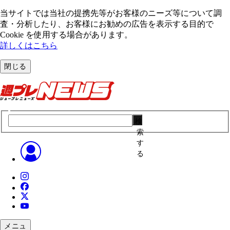
当サイトでは当社の提携先等がお客様のニーズ等について調
査・分析したり、お客様にお勧めの広告を表⽰する⽬的で
Cookie を使⽤する場合があります。
詳しくはこちら
閉じる
検
索
す
る
メニュ