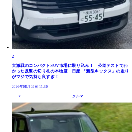
2
大激戦のコンパクトSUV市場に殴り込み！ 公道テストでわ
かった反撃の切り札の本物度 日産 「新型キックス」の走り
がマジで気持ち良すぎ！
2026年08月05日 11:30
クルマ