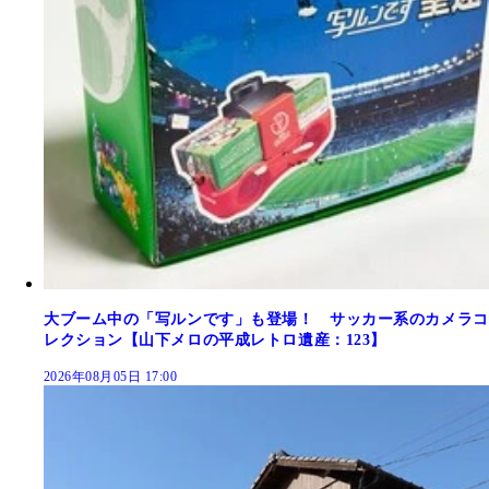
大ブーム中の「写ルンです」も登場！ サッカー系のカメラコ
レクション【山下メロの平成レトロ遺産：123】
2026年08月05日 17:00