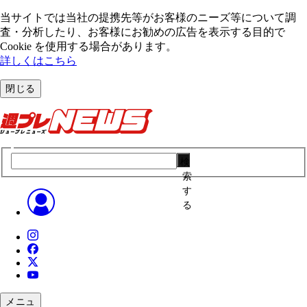
当サイトでは当社の提携先等がお客様のニーズ等について調
査・分析したり、お客様にお勧めの広告を表⽰する⽬的で
Cookie を使⽤する場合があります。
詳しくはこちら
閉じる
検
索
す
る
メニュ