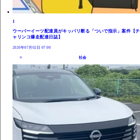
1
ウーバーイーツ配達員がキッパリ断る「ついで指示」案件【チ
ャリンコ爆走配達日誌】
2026年07月02日 07:00
社会