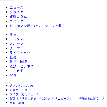
ニュース
グラビア
連載コラム
コミック
キン肉マン
新しいウィンドウで開く
新着
エンタメ
スポーツ
クルマ
ライフ・文化
社会
政治・国際
経済・ビジネス
IT・科学
写真
週プレNEWS TOP
新着ニュース
ライフ・文化ニュース
集英社『世界の歴史』が22年ぶりリニューアル！ 担当編集に聞く「大
画像・写真