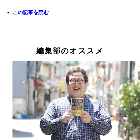
この記事を読む
『世界の歴史』3巻
『世界の歴史』1巻
『世界の歴史』15巻
『世界の歴史』13巻
『世界の歴史』5巻
『世界の歴史』6巻
荒木飛呂彦先生が描いたナポレオンが目を引く『世
歴史』10巻
編集部のオススメ