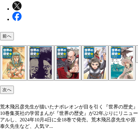
前へ
集英社 児童書編集部の加藤義弘副編集長
豪華メンバーが描いた表紙がズラリ！
左が2002年に出た『世界の歴史』1巻、右が今回リ
アルされた『世界の歴史』1巻
次へ
荒木飛呂彦先生が描いたナポレオンが目を引く『世界の歴史』
10巻集英社の学習まんが『世界の歴史』が22年ぶりにリニュー
アルし、2024年10月4日に全18巻で発売。荒木飛呂彦先生や原
泰久先生など、人気マ...