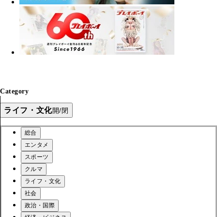
Category
ライフ・文化
開/閉
総合
エンタメ
スポーツ
クルマ
ライフ・文化
社会
政治・国際