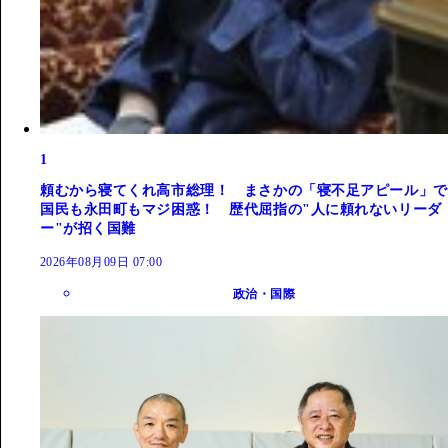
1
頼むから寝てくれ高市総理！ まさかの「寝不足アピール」で
国民も永田町もマジ困惑！ 歴代屈指の"人に頼れないリーダ
ー"が招く国難
2026年08月09日 07:00
政治・国際