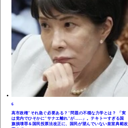
6
高市政権"それ急ぐ必要ある？"問題の不穏な力学とは？ 「実
は党内でひそかに"サナエ離れ"が......」。テキトーすぎる国
旗損壊罪＆国民投票法改正に、国民が望んでいない皇室典範改