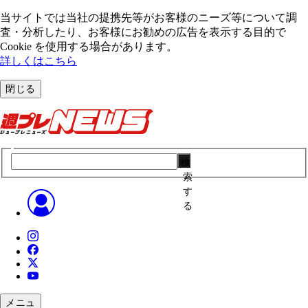
当サイトでは当社の提携先等がお客様のニーズ等について調
査・分析したり、お客様にお勧めの広告を表⽰する⽬的で
Cookie を使⽤する場合があります。
詳しくはこちら
閉じる
検
索
す
る
メニュ