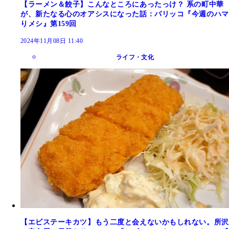
【ラーメン＆餃子】こんなところにあったっけ？ 系の町中華
が、新たなる心のオアシスになった話：パリッコ『今週のハマ
りメシ』第159回
2024年11月08日 11:40
ライフ・文化
【エビステーキカツ】もう二度と会えないかもしれない。所沢