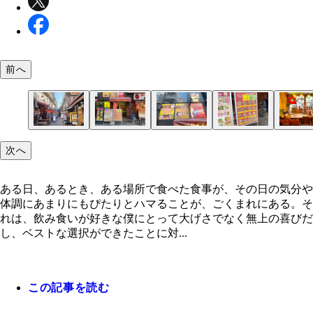
前へ
こんな酒場天国はそうない
「ハイズォンクアン」
カラオケではどんな歌が歌われるのか
ランチメニュー
店内
「ネップカム」
ランチサービスのジョッキ入りアイスコーヒーと比
フグのような食感!?
「ブン アヒル」
この麺がブン
これは......
レモン＆唐辛子
卓上調味料
たけのこの唐辛子酢漬け
辛い！
次へ
もこのサイズ
ある日、あるとき、ある場所で食べた食事が、その日の気分や
体調にあまりにもぴたりとハマることが、ごくまれにある。そ
れは、飲み食いが好きな僕にとって大げさでなく無上の喜びだ
し、ベストな選択ができたことに対...
この記事を読む