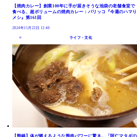
【焼肉カレー】創業100年に手が届きそうな池袋の老舗食堂で
食べる、超ボリュームの焼肉カレー：パリッコ『今週のハマり
メシ』第161回
2024年11月22日 12:40
ライフ・文化
【熊鍋】体が燃えるような熊肉パワーに驚き。「阿仁マタギの