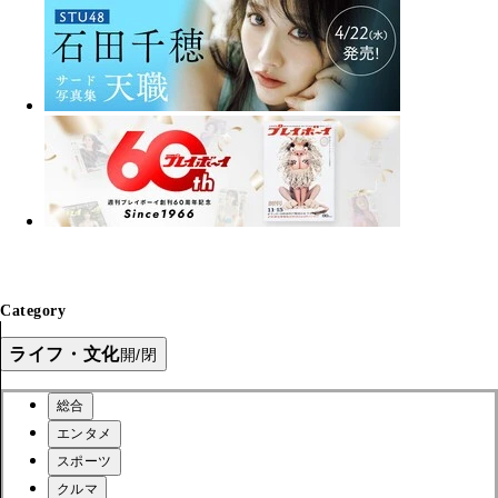
Category
ライフ・文化
開/閉
総合
エンタメ
スポーツ
クルマ