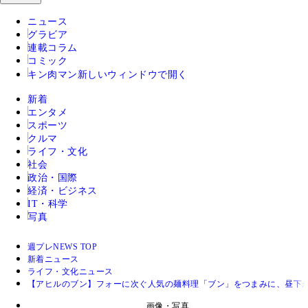
ニュース
グラビア
連載コラム
コミック
キン肉マン
新しいウィンドウで開く
新着
エンタメ
スポーツ
クルマ
ライフ・文化
社会
政治・国際
経済・ビジネス
IT・科学
写真
週プレNEWS TOP
新着ニュース
ライフ・文化ニュース
【アヒルのブン】フォーに次ぐ人気の麺料理「ブン」をつまみに、昼下が
画像・写真