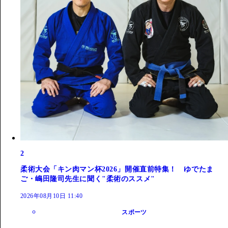
2
柔術大会「キン肉マン杯2026」開催直前特集！ ゆでたま
ご・嶋田隆司先生に聞く"柔術のススメ"
2026年08月10日 11:40
スポーツ