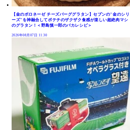
【金のボロネーゼ チーズバーググラタン】セブンの"金のシリ
ーズ"を神融合してポテチのザクザク食感が楽しい超絶肉マシ
のグラタン！＜野島慎一郎のバカレシピ＞
2026年08月07日 11:30