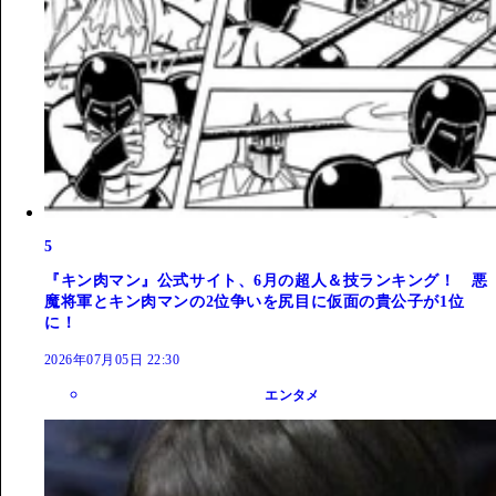
5
『キン肉マン』公式サイト、6月の超人＆技ランキング！ 悪
魔将軍とキン肉マンの2位争いを尻目に仮面の貴公子が1位
に！
2026年07月05日 22:30
エンタメ