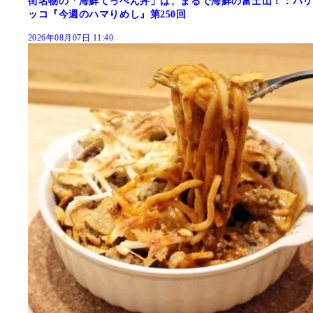
街名物の「海鮮てっぺん丼」は、まるで海鮮の富士山！：パリ
ッコ『今週のハマりめし』第250回
2026年08月07日 11:40