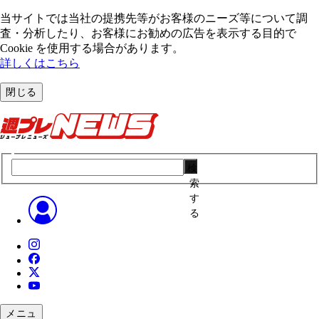
当サイトでは当社の提携先等がお客様のニーズ等について調
査・分析したり、お客様にお勧めの広告を表⽰する⽬的で
Cookie を使⽤する場合があります。
詳しくはこちら
閉じる
検
索
す
る
メニュ