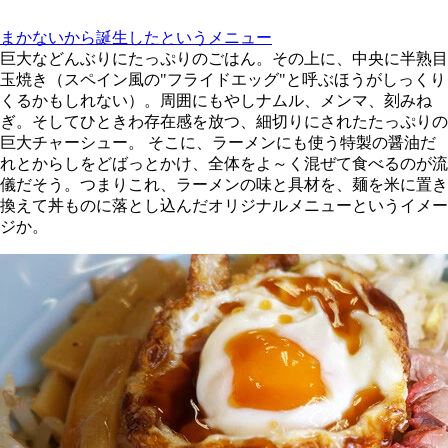
まかないから誕生したというメニュー
巨大などんぶりにたっぷりのごはん。その上に、中央に半熟目
玉焼き（スペイン風の"フライドエッグ"と呼ぶほうがしっくり
くるかもしれない）。周囲にもやしナムル、メンマ、刻みね
ぎ。そしてひときわ存在感を放つ、細切りにされたたっぷりの
巨大チャーシュー。 そこに、ラーメンにも使う特製の醤油だ
れとからしをどばっとかけ、全体をよ～く混ぜて食べるのが流
儀だそう。つまりこれ、ラーメンの味と具材を、麺を米に置き
換えて丼ものに落とし込んだオリジナルメニューというイメー
ジか。