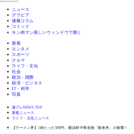
ニュース
グラビア
連載コラム
コミック
キン肉マン
新しいウィンドウで開く
新着
エンタメ
スポーツ
クルマ
ライフ・文化
社会
政治・国際
経済・ビジネス
IT・科学
写真
週プレNEWS TOP
新着ニュース
ライフ・文化ニュース
【ラーメン丼】1杯たった500円。横浜町中華名物「酔来丼」の衝撃！：