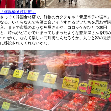
「横浜橋通商店街」
さっそく韓国食材店で、好物のカクテキや「青唐辛子の塩辛」
なる、いくらなんでも酒に合いそうすぎるブツたちを思わず購
入。まるで市場のような魚屋さんや、コロッケがひとつ30円
と、時代がどこかで止まってしまったような惣菜屋さんを眺め
つつ歩く。なんて楽しい商店街なんだろうか。丸ごと家の近所
に移設されてくれないかな。