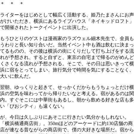
＊ ＊ ＊
ライターをはじめとして幅広く活動する、姫乃たまさんにお声
がけいただき、横浜にあるライブハウス「ネイキッドロフト」
で開催されたトークイベントに出演した。
もうひとりのゲストは漫画家のラズウェル細木先生で、全員も
うわりと長い知り合いだ。当然イベント中も酒は飲むに決まっ
てるものの、その後は横浜の街にくりだして打ち上げをする流
れが予想され、すると自ずと、東京の自宅まで帰るのがめんど
くさくなる流れが予想される。そこで、その日は思いきって横
浜に宿をとってしまい、旅行気分で時間を気にすることなく、
大いに飲んだ。
翌朝、ゆっくりと起きて、せっかくだからもうちょっとだけ横
浜の空気を味わってから帰りたいなと考える。宿があるのは関
内。すぐそこには中華街もあるし、朝から飲める好きな店も多
い「ぴおシティ」も遠くない。
が、今日は久しぶりにあそこに行きたい気分かもしれない。
「横浜橋通商店街」。350mほどのアーケードに約130店舗の商
店が連なる昔ながらの商店街で、僕の大好きな場所だ。宿から