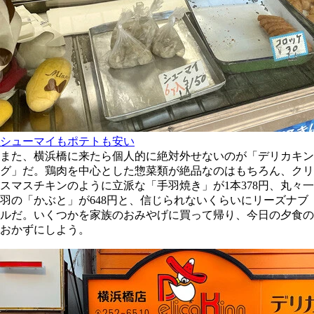
シューマイもポテトも安い
また、横浜橋に来たら個人的に絶対外せないのが「デリカキン
グ」だ。鶏肉を中心とした惣菜類が絶品なのはもちろん、クリ
スマスチキンのように立派な「手羽焼き」が1本378円、丸々一
羽の「かぶと」が648円と、信じられないくらいにリーズナブ
ルだ。いくつかを家族のおみやげに買って帰り、今日の夕食の
おかずにしよう。