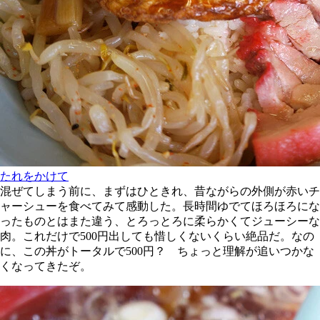
たれをかけて
混ぜてしまう前に、まずはひときれ、昔ながらの外側が赤いチ
ャーシューを食べてみて感動した。長時間ゆでてほろほろにな
ったものとはまた違う、とろっとろに柔らかくてジューシーな
肉。これだけで500円出しても惜しくないくらい絶品だ。なの
に、この丼がトータルで500円？ ちょっと理解が追いつかな
くなってきたぞ。