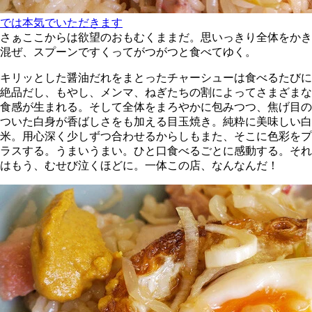
では本気でいただきます
さぁここからは欲望のおもむくままだ。思いっきり全体をかき
混ぜ、スプーンですくってがつがつと食べてゆく。
キリッとした醤油だれをまとったチャーシューは食べるたびに
絶品だし、もやし、メンマ、ねぎたちの割によってさまざまな
食感が生まれる。そして全体をまろやかに包みつつ、焦げ目の
ついた白身が香ばしさをも加える目玉焼き。純粋に美味しい白
米。用心深く少しずつ合わせるからしもまた、そこに色彩をプ
ラスする。うまいうまい。ひと口食べるごとに感動する。それ
はもう、むせび泣くほどに。一体この店、なんなんだ！