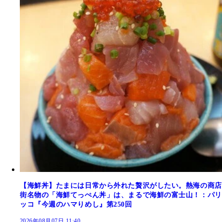
【海鮮丼】たまには日常から外れた贅沢がしたい。熱海の商店
街名物の「海鮮てっぺん丼」は、まるで海鮮の富士山！：パリ
ッコ『今週のハマりめし』第250回
2026年08月07日 11:40