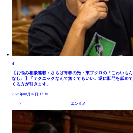
4
【お悩み相談連載：さらば青春の光・東ブクロの『こわいもん
なし』】「テクニックなんて無くてもいい。逆に肛門を舐めて
くる方が引きます」
2026年08月07日 17:30
エンタメ