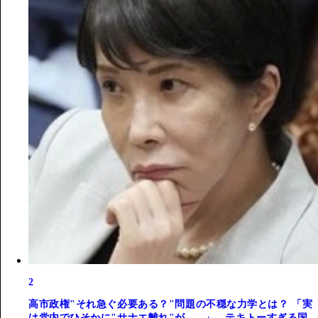
2
高市政権"それ急ぐ必要ある？"問題の不穏な力学とは？ 「実
は党内でひそかに"サナエ離れ"が......」。テキトーすぎる国