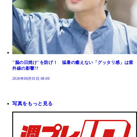
"脳の日焼け"を防げ！ 猛暑の癒えない「グッタリ感」は紫
外線の影響!?
2026年08月01日 08:00
写真をもっと見る