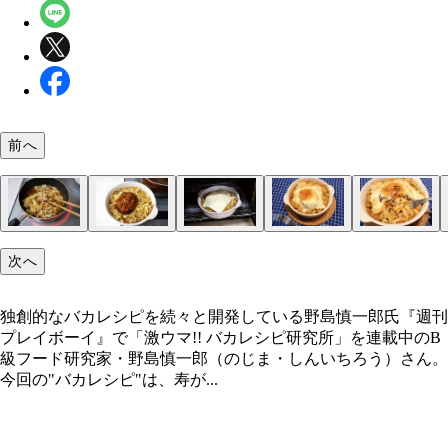
前へ
（１）煮込む！ まずは寿がきやのみそ煮込みうど
（２）移す！ みそ煮込みうどんができたらグラタ
（３）焼く！ さらに（２）の上からとろけるチー
（４）完成！「寿がきやみそ煮込みグラタン」
（５）潰す！ あとは食べるだけだが、ハンバーグ
独創的なバカレシピを続々と開発している野島慎一
次へ
手順どおりに作る。煮込んだらおいしい具材はこの
に麺全量と、麺全体が浸るくらいのスープを移そう
のせ、粉チーズも振りかけたらトースターで焼く。
ニグニと潰してひき肉状にして全体に絡めながら食
で一緒に入れるとよい。油揚げ、シイタケ、かまぼ
た、あらかじめチーズインハンバーグをレンジで温
ズがとろけてこんがりと焦げ目がつき、スープがグ
と肉感がアップして爆裂にウマくなる。デミソース
独創的なバカレシピを続々と開発している野島慎一郎氏『週刊
ど、お好みのものを入れよう
おき、麺の上にのせる
ツと煮立ったら出来上がり！
ーズのコク深さも最高！
プレイボーイ』で「激ウマ!! バカレシピ研究所」を連載中のB
級フード研究家・野島慎一郎（のじま・しんいちろう）さん。
今回の"バカレシピ"は、寿が...