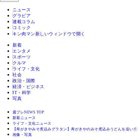
ニュース
グラビア
連載コラム
コミック
キン肉マン
新しいウィンドウで開く
新着
エンタメ
スポーツ
クルマ
ライフ・文化
社会
政治・国際
経済・ビジネス
IT・科学
写真
週プレNEWS TOP
新着ニュース
ライフ・文化ニュース
【寿がきやみそ煮込みグラタン】寿がきやのみそ煮込みうどんを追い煮
画像・写真