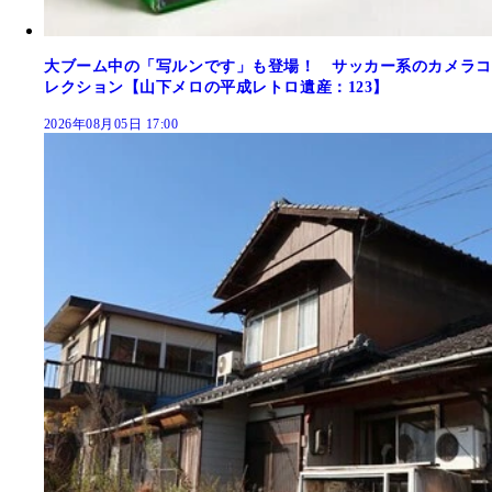
大ブーム中の「写ルンです」も登場！ サッカー系のカメラコ
レクション【山下メロの平成レトロ遺産：123】
2026年08月05日 17:00