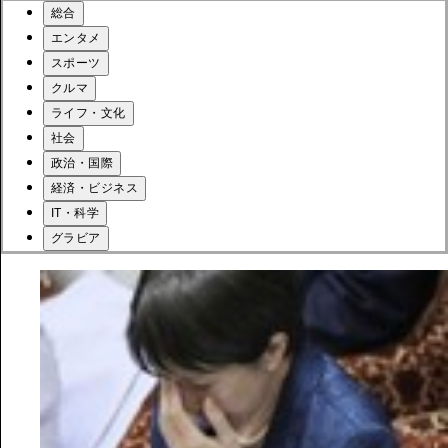
総合
エンタメ
スポーツ
クルマ
ライフ・文化
社会
政治・国際
経済・ビジネス
IT・科学
グラビア