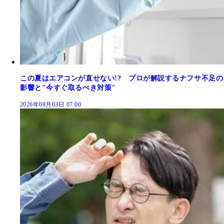
この夏はエアコンが直せない!? プロが解説するナフサ不足の
影響と"今すぐ取るべき対策"
2026年08月03日 07:00