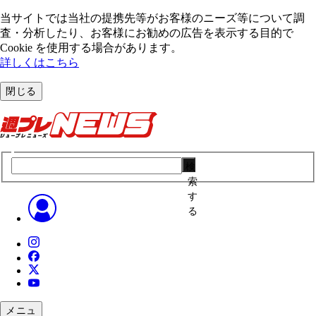
当サイトでは当社の提携先等がお客様のニーズ等について調
査・分析したり、お客様にお勧めの広告を表⽰する⽬的で
Cookie を使⽤する場合があります。
詳しくはこちら
閉じる
検
索
す
る
メニュ