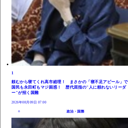
1
頼むから寝てくれ高市総理！ まさかの「寝不足アピール」で
国民も永田町もマジ困惑！ 歴代屈指の"人に頼れないリーダ
ー"が招く国難
2026年08月09日 07:00
政治・国際