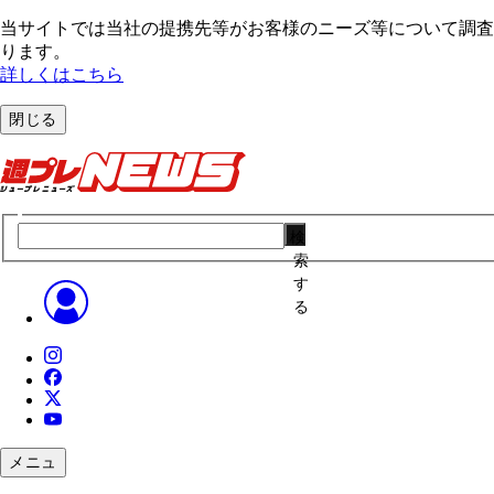
当サイトでは当社の提携先等がお客様のニーズ等について調査・
ります。
詳しくはこちら
閉じる
検
索
す
る
メニュ