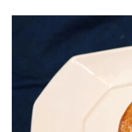
（１）煮込む！ まずは寿がきやのみそ煮込みうど
（２）移す！ みそ煮込みうどんができたらグラタ
（３）焼く！ さらに（２）の上からとろけるチー
（４）完成！「寿がきやみそ煮込みグラタン」
（５）潰す！ あとは食べるだけだが、ハンバーグ
独創的なバカレシピを続々と開発している野島慎一
ものを入れよう
にのせる
ら出来上がり！
さも最高！