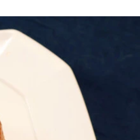
一緒に入れるとよい。油揚げ、シイタケ、かまぼこなど、お好
、あらかじめチーズインハンバーグをレンジで温めておき、麺
がとろけてこんがりと焦げ目がつき、スープがグツグツと煮立
肉感がアップして爆裂にウマくなる。デミソースとチーズのコ