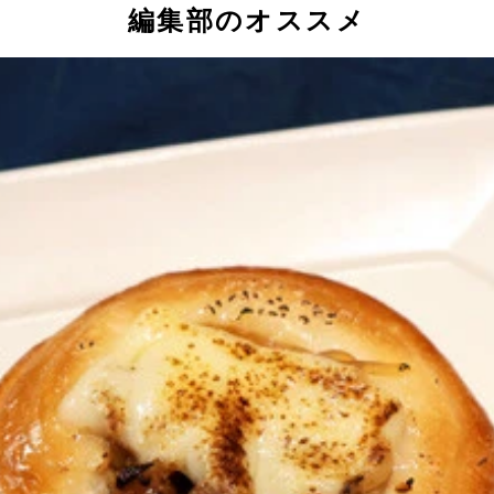
編集部のオススメ
んを手順どおりに作る。煮込んだらおいしい具材はこの時点で
ン皿に麺全量と、麺全体が浸るくらいのスープを移そう。また
ズをのせ、粉チーズも振りかけたらトースターで焼く。チーズ
はグニグニと潰してひき肉状にして全体に絡めながら食べると
郎氏