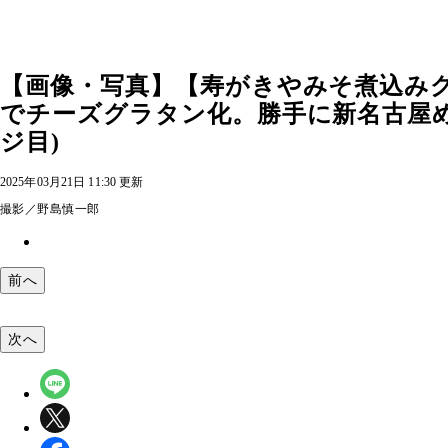
【画像・写真】【寿がきやみそ煮込み
でチーズグラタン化。勝手に新名古屋め
ジ目)
2025年03月21日 11:30 更新
撮影／野島慎一郎
前へ
次へ