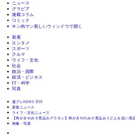
ニュース
グラビア
連載コラム
コミック
キン肉マン
新しいウィンドウで開く
新着
エンタメ
スポーツ
クルマ
ライフ・文化
社会
政治・国際
経済・ビジネス
IT・科学
写真
週プレNEWS TOP
新着ニュース
ライフ・文化ニュース
【寿がきやみそ煮込みグラタン】寿がきやのみそ煮込みうどんを追い煮
画像・写真