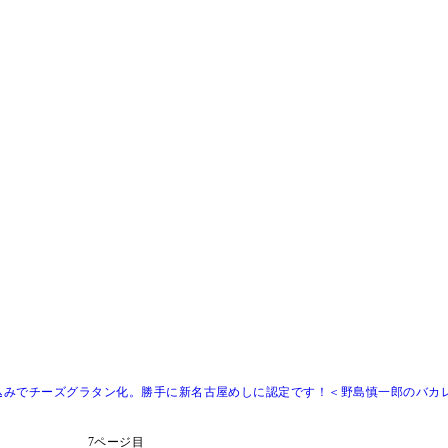
込みでチーズグラタン化。勝手に新名古屋めしに認定です！＜野島慎一郎のバカ
7ページ目