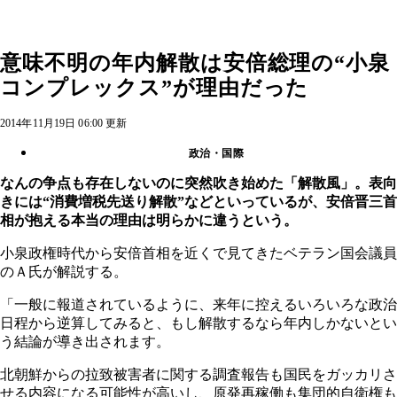
意味不明の年内解散は安倍総理の“小泉
コンプレックス”が理由だった
2014年11月19日 06:00 更新
政治・国際
なんの争点も存在しないのに突然吹き始めた「解散風」。表向
きには“消費増税先送り解散”などといっているが、安倍晋三首
相が抱える本当の理由は明らかに違うという。
小泉政権時代から安倍首相を近くで見てきたベテラン国会議員
のＡ氏が解説する。
「一般に報道されているように、来年に控えるいろいろな政治
日程から逆算してみると、もし解散するなら年内しかないとい
う結論が導き出されます。
北朝鮮からの拉致被害者に関する調査報告も国民をガッカリさ
せる内容になる可能性が高いし、原発再稼働も集団的自衛権も