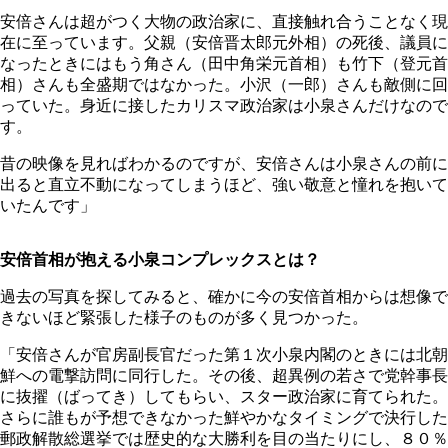
安倍さんは超がつく大物の政治家に、直接触れ合うことなく現
在に至っています。父親（安倍晋太郎元外相）の死後、議員に
なったときにはもう角さん（田中角栄元首相）も竹下（登元首
相）さんも全盛期ではなかった。小沢（一郎）さんも敵側に回
っていた。身近に接したカリスマ政治家は小泉さんだけなので
す。
昔の映像を見ればわかるのですが、安倍さんは小泉さんの前に
出ると直立不動になってしまうほど、強い敬意と憧れを抱いて
いたんです」
安倍首相が抱える小泉コンプレックスとは？
過去の写真を探してみると、確かに今の安倍首相からは想像で
きないほど緊張した様子のものが多く見つかった。
「安倍さんが官房副長官だった第１次小泉内閣のときには北朝
鮮への電撃訪問に同行した。その後、超異例の若さで党幹事長
に抜擢（ばってき）してもらい、スター政治家に育てられた。
さらに誰もが予想できなかった鮮やかなタイミングで決行した
郵政解散総選挙では歴史的な大勝利を目の当たりにし、８０％