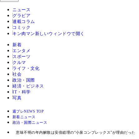
ニュース
グラビア
連載コラム
コミック
キン肉マン
新しいウィンドウで開く
新着
エンタメ
スポーツ
クルマ
ライフ・文化
社会
政治・国際
経済・ビジネス
IT・科学
写真
週プレNEWS TOP
新着ニュース
政治・国際ニュース
意味不明の年内解散は安倍総理の“小泉コンプレックス”が理由だった