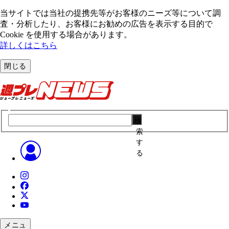
当サイトでは当社の提携先等がお客様のニーズ等について調
査・分析したり、お客様にお勧めの広告を表⽰する⽬的で
Cookie を使⽤する場合があります。
詳しくはこちら
閉じる
検
索
す
る
メニュ