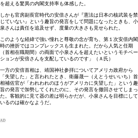
を超える驚異の内閣支持率も体感した。
しかも官房副長官時代の安倍さんが『憲法は日本の核武装を禁
じていない』という趣旨の発言をして問題になったときも、小
泉さんは責任を追及せず、度量の大きさも見せられた。
このような経緯で強い憧れと尊敬の念が育ち、第１次安倍内閣
時の挫折ではコンプレックスも生まれた。だから人気と任期
（首相在職期間）の両面で小泉さんを超えたいというモチベー
ションが安倍さんを支配しているのです」（Ａ氏）
一方の安倍首相は、靖国神社参拝についてアメリカ政府から
「失望した」と言われたとき、衛藤晟一（えとうせいいち）首
相補佐官が「われわれのほうがアメリカに失望した」という趣
旨の発言で加勢してくれたのに、その発言を撤回させてしまっ
た。客観的に見て器の差は明らかだが、小泉さんを目標にして
いるのは確かなようだ。