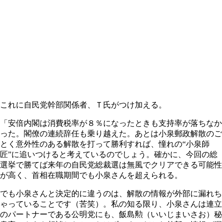
これに自民党幹部関係者、Ｔ氏がつけ加える。
「安倍内閣は消費税率が８％になったときも支持率が落ちなか
った。閣僚の連続辞任も乗り越えた。あとは小泉郵政解散のご
とく意外性のある解散を打って勝利すれば、憧れの“小泉師
匠”に追いつけると考えているのでしょう。確かに、今回の総
選挙で勝てば来年の自民党総裁選は無風でクリアできる可能性
が高く、首相在職期間でも小泉さんを超えられる。
でも小泉さんと決定的に違うのは、解散の情報が外部に漏れち
ゃっていることです（苦笑）。私の知る限り、小泉さんは連立
のパートナーである公明党にも、飯島勲（いいじまいさお）秘