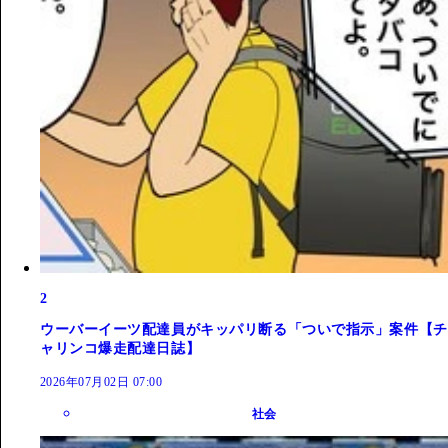
2
ウーバーイーツ配達員がキッパリ断る「ついで指示」案件【チ
ャリンコ爆走配達日誌】
2026年07月02日 07:00
社会