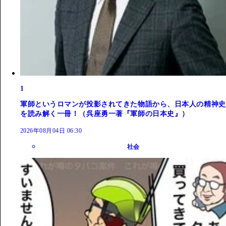
1
軍師というロマンが投影されてきた物語から、日本人の精神史
を読み解く一冊！（呉座勇一著『軍師の日本史』）
2026年08月04日 06:30
社会