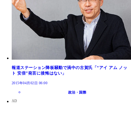
報道ステーション降板騒動で渦中の古賀氏「“アイ アム ノッ
ト 安倍”発言に後悔はない」
2015年04月02日 06:00
政治・国際