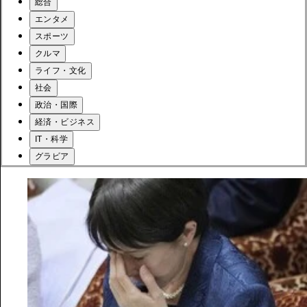
総合
エンタメ
スポーツ
クルマ
ライフ・文化
社会
政治・国際
経済・ビジネス
IT・科学
グラビア