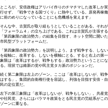
ところが、安倍政権はアリバイ作りのチマチマした改革しか実
行せず、『戦争できる国づくり』に熱中している。原発再稼働
に前のめりになっていることにも危機感を覚えます」
そんな中、古賀氏が取り組もうとしていることがある。それが
「フォーラム４」の立ち上げである。これは古賀氏が主張する
「第四象限の政治勢力」の結集を目指す、ネット空間に開いた
市民型プラットフォームだ。
「第四象限の政治勢力」を説明しよう。まず戦争する、しない
を縦軸に、改革する、しないを横軸にとる。すると右上の第一
象限は「改革はするが、戦争もする」政治勢力ということにな
る。現状では維新の党や民主党タカ派のポジションだ。
続く第二象限は左上のゾーン。ここは「改革はしないが、戦争
はする」。集団的自衛権行使を容認し、列強を目指す安倍・自
民の定位置だ。
左下の第三象限は「改革はしないが、戦争もしない」。共産党
や社民党、さらにはバラマキ政策をとる民主党の労組系がこの
ゾーンに重なる。