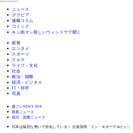
ニュース
グラビア
連載コラム
コミック
キン肉マン
新しいウィンドウで開く
新着
エンタメ
スポーツ
クルマ
ライフ・文化
社会
政治・国際
経済・ビジネス
IT・科学
写真
週プレNEWS TOP
新着ニュース
政治・国際ニュース
日本は猛烈な勢いで劣化している！ 古賀茂明「ドン・キホーテみたいと