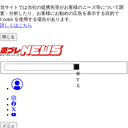
当サイトでは当社の提携先等がお客様のニーズ等について調
査・分析したり、お客様にお勧めの広告を表⽰する⽬的で
Cookie を使⽤する場合があります。
詳しくはこちら
閉じる
検
索
す
る
メニュ