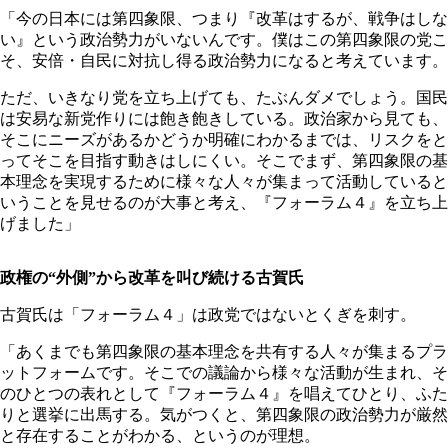
「今の日本には第四象限、つまり『改革はするが、戦争はしな
い』という政治勢力がいないんです。僕はこの第四象限の党こ
そ、安倍・自民に対抗し得る政治勢力になると考えています。
ただ、いきなり党を立ち上げても、たぶんダメでしょう。国民
は安易な新党作りには飽き飽きしている。政治家から見ても、
そこにニーズがあるかどうか明確にわかるまでは、リスクをと
ってそこを目指す動きはしにくい。そこでまず、第四象限の基
本理念を実現するために様々な人々が集まって活動していると
いうことを見せるのが大事と考え、『フォーラム４』を立ち上
げました」
政権の“外側”から改革を叫び続ける古賀氏
古賀氏は「フォーラム４」は政党ではないとくぎを刺す。
「あくまでも第四象限の基本理念を共有する人々が集まるプラ
ットフォームです。そこでの議論から様々な活動が生まれ、そ
のひとつの表れとして『フォーラム４』を唱えてひとり、ふた
りと選挙に出馬する。気がつくと、第四象限の政治勢力が厳然
と存在することがわかる、というのが理想。