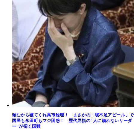
頼むから寝てくれ高市総理！ まさかの「寝不足アピール」で
国民も永田町もマジ困惑！ 歴代屈指の"人に頼れないリーダ
ー"が招く国難