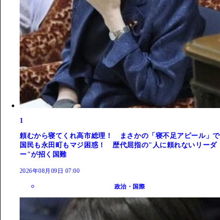
1
頼むから寝てくれ高市総理！ まさかの「寝不足アピール」で
国民も永田町もマジ困惑！ 歴代屈指の"人に頼れないリーダ
ー"が招く国難
2026年08月09日 07:00
政治・国際