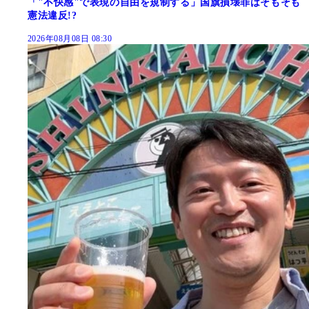
「"不快感"で表現の自由を規制する」国旗損壊罪はそもそも
憲法違反!?
2026年08月08日 08:30