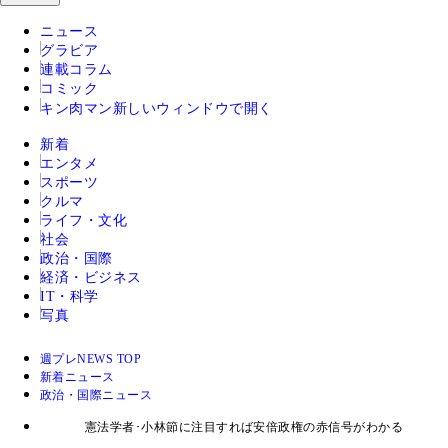
ニュース
グラビア
連載コラム
コミック
キン肉マン
新しいウィンドウで開く
新着
エンタメ
スポーツ
クルマ
ライフ・文化
社会
政治・国際
経済・ビジネス
IT・科学
写真
週プレNEWS TOP
新着ニュース
政治・国際ニュース
憲法学者･小林節に注目すれば安倍政権の赤信号がわかる