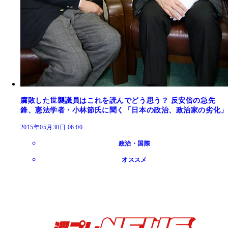
腐敗した世襲議員はこれを読んでどう思う？ 反安倍の急先
鋒、憲法学者・小林節氏に聞く「日本の政治、政治家の劣化」
2015年05月30日 06:00
政治・国際
オススメ