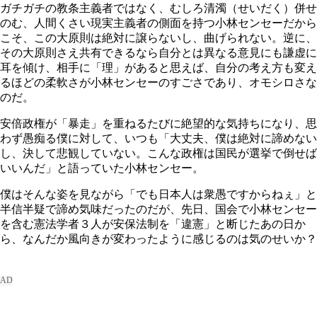
ガチガチの教条主義者ではなく、むしろ清濁（せいだく）併せ
のむ、人間くさい現実主義者の側面を持つ小林センセーだから
こそ、この大原則は絶対に譲らないし、曲げられない。逆に、
その大原則さえ共有できるなら自分とは異なる意見にも謙虚に
耳を傾け、相手に「理」があると思えば、自分の考え方も変え
るほどの柔軟さが小林センセーのすごさであり、オモシロさな
のだ。
安倍政権が「暴走」を重ねるたびに絶望的な気持ちになり、思
わず愚痴る僕に対して、いつも「大丈夫、僕は絶対に諦めない
し、決して悲観していない。こんな政権は国民が選挙で倒せば
いいんだ」と語っていた小林センセー。
僕はそんな姿を見ながら「でも日本人は衆愚ですからねぇ」と
半信半疑で諦め気味だったのだが、先日、国会で小林センセー
を含む憲法学者３人が安保法制を「違憲」と断じたあの日か
ら、なんだか風向きが変わったように感じるのは気のせいか？