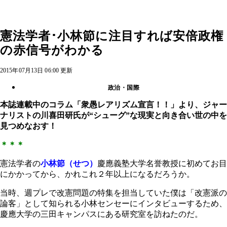
憲法学者･小林節に注目すれば安倍政権
の赤信号がわかる
2015年07月13日 06:00 更新
政治・国際
本誌連載中のコラム「衆愚レアリズム宣言！！」より、ジャー
ナリストの川喜田研氏が“シューグ”な現実と向き合い世の中を
見つめなおす！
＊＊＊
憲法学者の
小林節（せつ）
慶應義塾大学名誉教授に初めてお目
にかかってから、かれこれ２年以上になるだろうか。
当時、週プレで改憲問題の特集を担当していた僕は「改憲派の
論客」として知られる小林センセーにインタビューするため、
慶應大学の三田キャンパスにある研究室を訪ねたのだ。