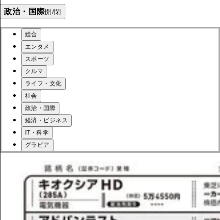
政治・国際
開/閉
総合
エンタメ
スポーツ
クルマ
ライフ・文化
社会
政治・国際
経済・ビジネス
IT・科学
グラビア