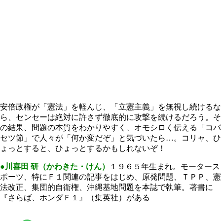
安倍政権が「憲法」を軽んじ、「立憲主義」を無視し続けるな
ら、センセーは絶対に許さず徹底的に攻撃を続けるだろう。そ
の結果、問題の本質をわかりやすく、オモシロく伝える「コバ
セツ節」で人々が「何か変だぞ」と気づいたら…。コリャ、ひ
ょっとすると、ひょっとするかもしれないぞ！
●川喜田 研（かわきた・けん）
１９６５年生まれ。モータース
ポーツ、特にＦ１関連の記事をはじめ、原発問題、ＴＰＰ、憲
法改正、集団的自衛権、沖縄基地問題を本誌で執筆。著書に
『さらば、ホンダＦ１』（集英社）がある