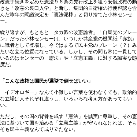
改憲手続きを定めた憲法９６条の先行改正を狙う安倍政権の動
きを「改憲の裏口入学」と断じ、集団的自衛権の行使容認を含
んだ昨年の閣議決定を「憲法泥棒」と切り捨てた小林センセ
ー。
繰り返すが、もともと「タカ派の改憲論者」「自民党のブレー
ン」だった小林センセーは、いつしか共産党の機関紙『赤旗』
に識者として登場し、今ではまるで民主党のブレーン（？）み
たいな立ち位置になっている。しかし、その間も常に一貫して
いるのはセンセーの「憲法」や「立憲主義」に対する誠実な態
度だ。
「こんな政権は国民が選挙で倒せばいい」
「イデオロギー」なんて小難しい言葉を使わなくても、政治的
な立場は人それぞれ違うし、いろいろな考え方があってもい
い。
ただし、その国の背骨を成す「憲法」を誠実に尊重し、その憲
法に基づいて国を治める「立憲主義」が守られなければ、そも
そも民主主義なんて成り立たない。