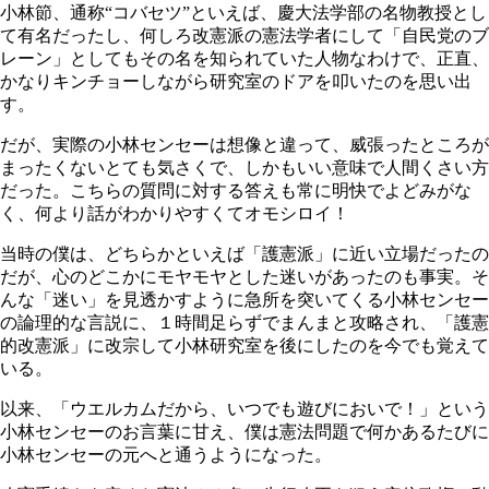
小林節、通称“コバセツ”といえば、慶大法学部の名物教授とし
て有名だったし、何しろ改憲派の憲法学者にして「自民党のブ
レーン」としてもその名を知られていた人物なわけで、正直、
かなりキンチョーしながら研究室のドアを叩いたのを思い出
す。
だが、実際の小林センセーは想像と違って、威張ったところが
まったくないとても気さくで、しかもいい意味で人間くさい方
だった。こちらの質問に対する答えも常に明快でよどみがな
く、何より話がわかりやすくてオモシロイ！
当時の僕は、どちらかといえば「護憲派」に近い立場だったの
だが、心のどこかにモヤモヤとした迷いがあったのも事実。そ
んな「迷い」を見透かすように急所を突いてくる小林センセー
の論理的な言説に、１時間足らずでまんまと攻略され、「護憲
的改憲派」に改宗して小林研究室を後にしたのを今でも覚えて
いる。
以来、「ウエルカムだから、いつでも遊びにおいで！」という
小林センセーのお言葉に甘え、僕は憲法問題で何かあるたびに
小林センセーの元へと通うようになった。