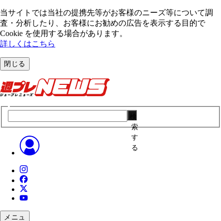
当サイトでは当社の提携先等がお客様のニーズ等について調
査・分析したり、お客様にお勧めの広告を表⽰する⽬的で
Cookie を使⽤する場合があります。
詳しくはこちら
閉じる
検
索
す
る
メニュ