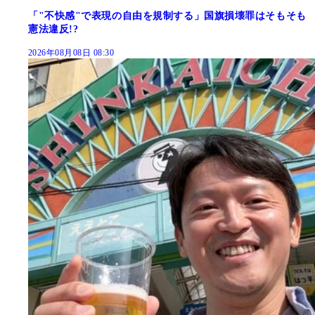
「"不快感"で表現の自由を規制する」国旗損壊罪はそもそも
憲法違反!?
2026年08月08日 08:30