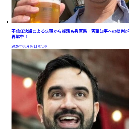
不信任決議による失職から復活も兵庫県・斉藤知事への批判が
再燃中！
2026年08月07日 07:30