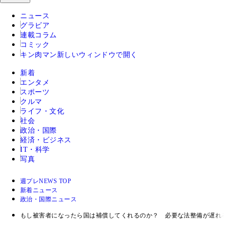
ニュース
グラビア
連載コラム
コミック
キン肉マン
新しいウィンドウで開く
新着
エンタメ
スポーツ
クルマ
ライフ・文化
社会
政治・国際
経済・ビジネス
IT・科学
写真
週プレNEWS TOP
新着ニュース
政治・国際ニュース
もし被害者になったら国は補償してくれるのか？ 必要な法整備が遅れ