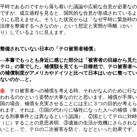
平時であるのですから落ち着いた議論や広範な合意が必要なの
ですが、成立過程を見ると、国民的な合意が形成されているよ
うにも思えません。そうした状況からは「なぜ平時に緊急時の
法律を整備するべきなのか」という想定と実態が乖離（かい
り）しているように見えます。
整備されていない日本の「テロ被害者補償」
―本書でもっとも身近に感じた部分は「被害者の目線から見た
テロ」の章でした。補償額を見ても一目瞭然で、テロ被害者へ
の補償制度がアメリカやドイツと比べて日本はいかに整ってい
ないのか…と。
金
テロ被害者への補償を考える時、それがなんのために行な
われるのかという姿勢が大事なのだと思います。補償が手厚い
国の場合、補償を充実させることには主に３つの目的が考えら
れます。それは、①国の代わりに犠牲になった人への補償（単
なる刑事事件とは異なるという認識）、②国としてテロに対峙
（じ）することの意思表明、③遺族の生活が危機にさらされな
いこと…で、テロの二次被害を防ぐ、などといった効果です。