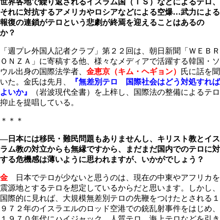
世界各地で繰り返されるイスラム国（ＩＳ）などによるテロ、
それに対抗するアメリカやロシアなどによる空爆…武力による
報復の連鎖がテロという悲劇が終焉を迎えることはあるの
か？
「週プレ外国人記者クラブ」第２２回は、朝日新聞「ＷＥＢＲ
ＯＮＺＡ」に寄稿する他、様々なメディアで活躍する韓国・ソ
ウル出身の国際法学者、
金恵京（キム・ヘギョン）
氏に話を聞
いた。金氏は先月、
『無差別テロ 国際社会はどう対処すれば
よいか』
（岩波現代全書）を上梓し、国際法の整備によるテロ
抑止を提唱している。
＊＊＊
―日本には移民・難民問題もありませんし、キリスト教とイス
ラム教の対立からも無縁ですから、まだまだ国内でのテロに対
する危機感は薄いように思われますが、いかがでしょう？
金
日本でテロが少ないと思うのは、現在の中東やアフリカを
震源地とするテロを想定しているからだと思います。しかし、
国際的に見れば、大規模無差別テロの先鞭をつけたとされる１
９７２年のイスラエルのロッド空港での銃乱射事件をはじめ、
１９７０年代にハイジャック、人質テロ、海上テロなどを引き