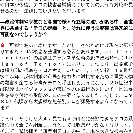
や日本が今後、テロの被害者補償についてどのような対応を見
せるのか、注視していきたいと思います。
―政治体制や宗教など各国で様々な立場の違いがある中、全世
界に共通する「テロの定義」と、それに伴う法整備は将来的に
可能なのでしょうか？
金
可能であると思います。ただし、そのためには現在の広が
りすぎたテロの概念を整理する必要があります。テロ（ｔｅｒ
ｒｏｒｉｓｍ）の語源はフランス革命時の恐怖政治時代（Ｒｅ
ｉｇｎ ｏｆ Ｔｅｒｒｏｒ）にあります。つまり、出発点で
は権力側の行為をテロと考えていたのです。その後、１９世紀
後半以降、反体制派の市民が権力者に対抗するために重要人物
の殺害を企てる行為がテロと呼ばれるようになり、２０世紀半
ば以降はハイジャック等の市民への示威行為を用いて、国に要
望を突き付ける形態がテロの主流となりました。そして、１９
８０年代頃から大規模な無差別テロが頻発するようになってい
ます。
つまり、そうした大きく見ても４つほどに分類できるテロの系
譜の中で全てを網羅しようとしては収集がつかなくなります。
そこで、私は拙著『無差別テロ』の中で、現在大きな被害をも