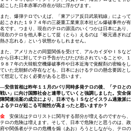
起こした日本赤軍の存在が頭に浮かびます。
また、爆弾テロでいえば、「東アジア反日武装戦線」によって
起こされた１９７４年の三菱重工業東京本社ビル爆破事件が有
名です。つまり、現在のテロの源流のいくつかは日本にあり、
現在のテロを他人事として捉（とら）えるのは「喉元過ぎれば
熱さ忘れる」という状態かもしれません。
また、アメリカとの同盟関係を受けて、アルカイダやＩＳなど
から日本に対してテロ予告がたびたび出されていることや、１
９８７年の大韓航空機爆破事件や日本近海で覚醒剤の密輸をし
ていた北朝鮮の存在なども、日本におけるテロの懸念要因とし
て想定しておく必要があると思います。
―安倍首相は昨年１１月のパリ同時多発テロの後、「テロとの
戦い」に向け国際社会と連帯していくと強調しました。安全保
障関連法案の成立により、日本でもＩＳなどイスラム過激派に
よるテロが起こる可能性が高まったと思いますか？
金
安保法はテロリストに関与する部分が増えるのですから、
テロの危険は増えます。そして、日本で危険だと思うのは、政
府や関係者がテロの危機を煽（あお）ろうとしながら、テロの