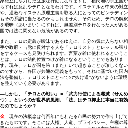
家確立に尽力した立派な行動になりますし、植民地の宗主国か
らすれば反乱やテロとなるわけです。イスラエルと中東の対立
や、過激なイスラム原理主義を取る人にとってのビンラディン
もその系譜に当たるのかもしれません。そのため、テロの解釈
を曖昧（あいまい）にすれば、無差別テロを行なった人がある
国では法に問えない危険があるのです。
また、テロの定義が曖昧であるゆえに、自分の気に入らない相
手や政府・与党に反対する人を「テロリスト」とレッテル張り
をするケースも見受けられます。言葉が雑に使われるというこ
とは、テロの法的位置づけが雑になるということでもありま
す。現在、テロが国を跨（また）いで起きることが珍しくない
のですから、各国が共通の定義をもって、それに基づいた国内
法を整備し、テロリストにとっての“抜け道”がないように環境
を整えていく必要があります。
―しかし、「テロとの戦い」＝「武力行使による殲滅（せんめ
つ）」というのが世界的風潮。「法」はテロ抑止に本当に有効
なのでしょうか？
金
現在の法概念は何百年にもわたる市民の努力で作り上げて
きたものです。そこには人権、人道、プライバシー、主権の尊