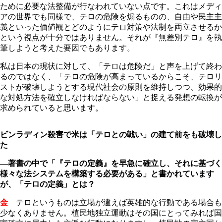
ために必要な法整備が行なわれていない点です。これはメディ
アの世界でも同様で、テロの危険を煽るものの、自由や民主主
義といった価値観とどのようにテロ対策や法制を両立させるか
という視点が十分ではありません。それが『無差別テロ』を執
筆しようと考えた要因でもあります。
私は日本の現状に対して、「テロは危険だ」と声を上げて終わ
るのではなく、「テロの危険が高まっているからこそ、テロリ
ストが破壊しようとする現代社会の原則を維持しつつ、効果的
な対処方法を確立しなければならない」と捉える発想の転換が
求められていると思います。
ビンラディン殺害で米は「テロとの戦い」の建て前をも破壊し
た
―著書の中で「『テロの定義』を早急に確立し、それに基づく
様々な法システムを構築する必要がある」と書かれています
が、「テロの定義」とは？
金
テロというものは立場が違えば英雄的な行動である場合も
少なくありません。植民地独立運動はその国にとってみれば国