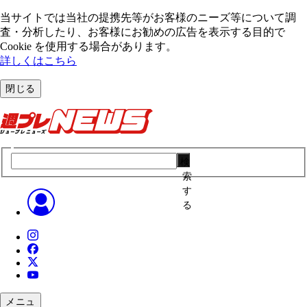
当サイトでは当社の提携先等がお客様のニーズ等について調
査・分析したり、お客様にお勧めの広告を表⽰する⽬的で
Cookie を使⽤する場合があります。
詳しくはこちら
閉じる
検
索
す
る
メニュ