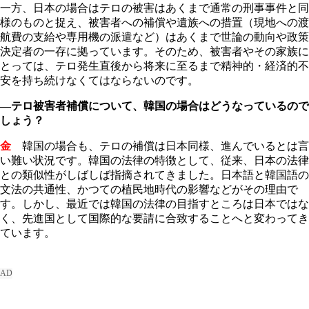
一方、日本の場合はテロの被害はあくまで通常の刑事事件と同
様のものと捉え、被害者への補償や遺族への措置（現地への渡
航費の支給や専用機の派遣など）はあくまで世論の動向や政策
決定者の一存に拠っています。そのため、被害者やその家族に
とっては、テロ発生直後から将来に至るまで精神的・経済的不
安を持ち続けなくてはならないのです。
―テロ被害者補償について、韓国の場合はどうなっているので
しょう？
金
韓国の場合も、テロの補償は日本同様、進んでいるとは言
い難い状況です。韓国の法律の特徴として、従来、日本の法律
との類似性がしばしば指摘されてきました。日本語と韓国語の
文法の共通性、かつての植民地時代の影響などがその理由で
す。しかし、最近では韓国の法律の目指すところは日本ではな
く、先進国として国際的な要請に合致することへと変わってき
ています。