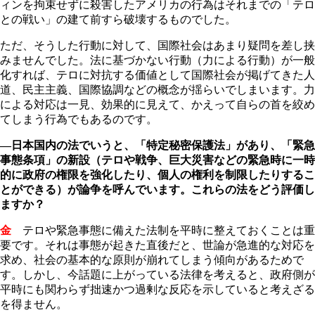
ィンを拘束せずに殺害したアメリカの行為はそれまでの「テロ
との戦い」の建て前すら破壊するものでした。
ただ、そうした行動に対して、国際社会はあまり疑問を差し挟
みませんでした。法に基づかない行動（力による行動）が一般
化すれば、テロに対抗する価値として国際社会が掲げてきた人
道、民主主義、国際協調などの概念が揺らいでしまいます。力
による対応は一見、効果的に見えて、かえって自らの首を絞め
てしまう行為でもあるのです。
―日本国内の法でいうと、「特定秘密保護法」があり、「緊急
事態条項」の新設（テロや戦争、巨大災害などの緊急時に一時
的に政府の権限を強化したり、個人の権利を制限したりするこ
とができる）が論争を呼んでいます。これらの法をどう評価し
ますか？
金
テロや緊急事態に備えた法制を平時に整えておくことは重
要です。それは事態が起きた直後だと、世論が急進的な対応を
求め、社会の基本的な原則が崩れてしまう傾向があるためで
す。しかし、今話題に上がっている法律を考えると、政府側が
平時にも関わらず拙速かつ過剰な反応を示していると考えざる
を得ません。