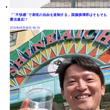
「"不快感"で表現の自由を規制する」国旗損壊罪はそもそも
憲法違反!?
2026年08月08日 08:30