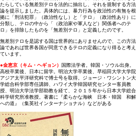
たらしている無差別テロを法的に抽出し、それを規制する方法
論を提示しました。具体的には、暴力行為を政治性の有無を根
拠に「刑法犯罪」（政治性なし）と「テロ」（政治性あり）に
分類し、テロの中から「（政治家や軍人など）関係者へのテ
ロ」を排除したものを「無差別テロ」と定義したのです。
無差別テロを是認する国は世界的にありませんので、この方法
論であれば世界各国が同意できるテロの定義になり得ると考え
ています。
●金恵京（キム・ヘギョン）
国際法学者。韓国・ソウル出身。
高校卒業後、日本に留学。明治大学卒業後、早稲田大学大学院
アジア太平洋研究科で博士号を取得。ジョージ・ワシントン大
学総合科学部専任講師、ハワイ大学韓国研究センター客員教
授、明治大学法学部助教を経て、２０１５年から日本大学総合
科学研究所准教授。著書に『柔らかな海峡 日本・韓国 和解
への道』（集英社インターナショナル）などがある