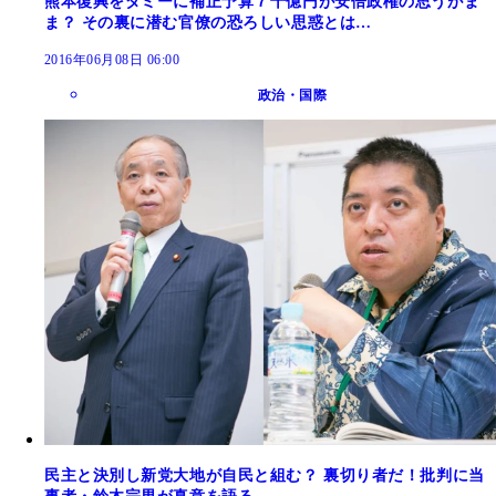
熊本復興をダミーに補正予算７千億円が安倍政権の思うがま
ま？ その裏に潜む官僚の恐ろしい思惑とは…
2016年06月08日 06:00
政治・国際
民主と決別し新党大地が自民と組む？ 裏切り者だ！批判に当