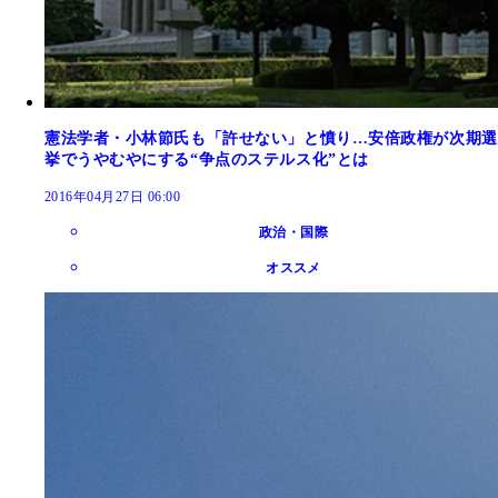
憲法学者・小林節氏も「許せない」と憤り…安倍政権が次期選
挙でうやむやにする“争点のステルス化”とは
2016年04月27日 06:00
政治・国際
オススメ