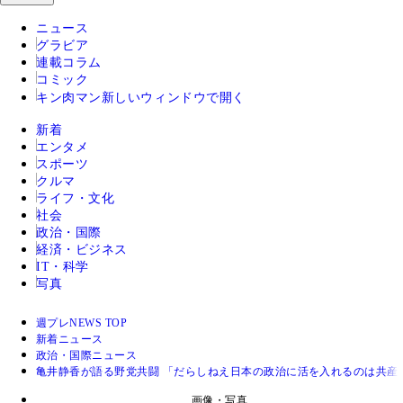
ニュース
グラビア
連載コラム
コミック
キン肉マン
新しいウィンドウで開く
新着
エンタメ
スポーツ
クルマ
ライフ・文化
社会
政治・国際
経済・ビジネス
IT・科学
写真
週プレNEWS TOP
新着ニュース
政治・国際ニュース
亀井静香が語る野党共闘 「だらしねえ日本の政治に活を入れるのは共産
画像・写真