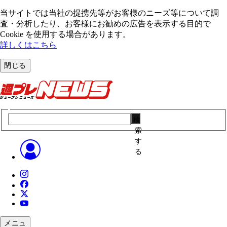
当サイトでは当社の提携先等がお客様のニーズ等について調
査・分析したり、お客様にお勧めの広告を表⽰する⽬的で
Cookie を使⽤する場合があります。
詳しくはこちら
閉じる
検
索
す
る
メニュ