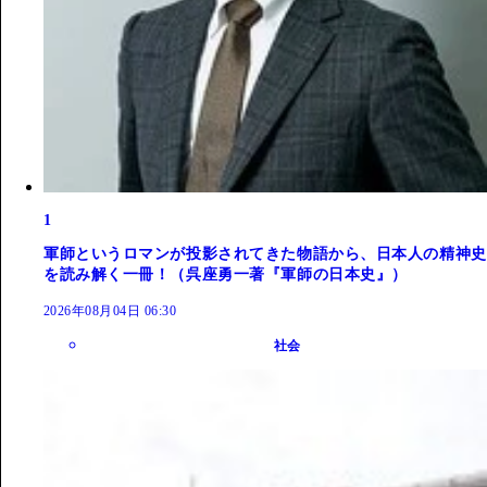
1
軍師というロマンが投影されてきた物語から、日本人の精神史
を読み解く一冊！（呉座勇一著『軍師の日本史』）
2026年08月04日 06:30
社会