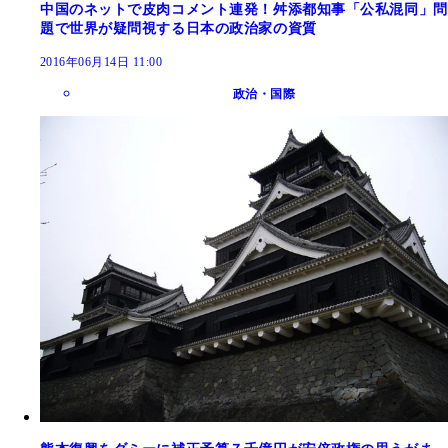
中国のネットで皮肉コメント連発！舛添都知事「公私混同」問
題で世界が疑問視する日本の政治家の資質
2016年06月14日 11:00
政治・国際