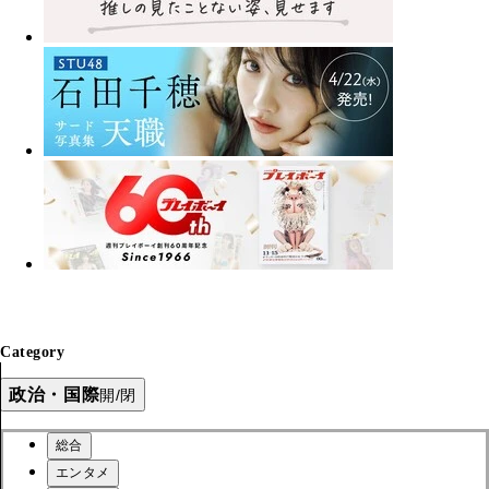
Category
政治・国際
開/閉
総合
エンタメ