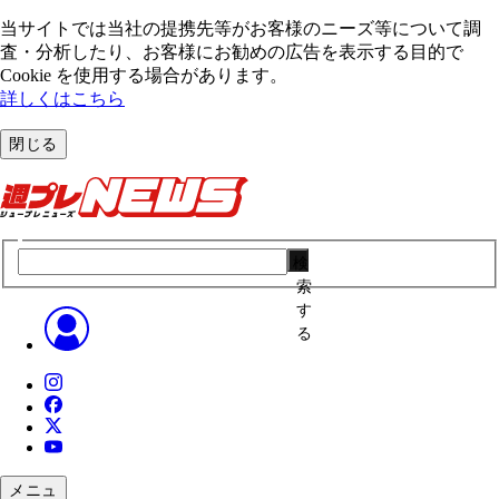
当サイトでは当社の提携先等がお客様のニーズ等について調
査・分析したり、お客様にお勧めの広告を表⽰する⽬的で
Cookie を使⽤する場合があります。
詳しくはこちら
閉じる
検
索
す
る
メニュ