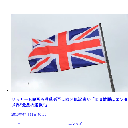
サッカーも映画も没落必至…欧州紙記者が「ＥＵ離脱はエンタ
メ界“最悪の選択”」
2016年07月11日 06:00
エンタメ