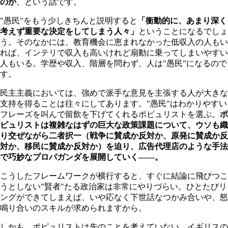
のか
、という話です。
"愚民"をもう少しきちんと説明すると
「衝動的に、あまり深く
考えず重要な決定をしてしまう人々」
ということになるでしょ
う。そのなかには、教育機会に恵まれなかった低収入の人もい
れば、インテリで収入も高いけれど扇動に乗ってしまいやすい
人もいる。学歴や収入、階層を問わず、人は"愚民"になるので
す。
民主主義においては、強めで派手な意見を主張する人が大きな
支持を得ることは往々にしてあります。"愚民"はわかりやすい
フレーズを叫んで留飲を下げてくれるポピュリストを選ぶ。
ポ
ピュリストは複雑なはずの巨大な政策課題について、ウソも織
り交ぜながら二者択一（戦争に賛成か反対か、原発に賛成か反
対か、移民に賛成か反対か）を迫り、広告代理店のような手法
で巧妙なプロパガンダを展開していく――。
こうしたフレームワークが横行すると、すぐに結論に飛びつこ
うとしない"賢者"たる政治家は非常にやりづらい。ひとたびリ
ングができてしまえば、いや応なく下世話なつかみ合いや、怒
鳴り合いのスキルが求められますから。
しかも、ポピュリストは先のことを考えていない。イギリスの