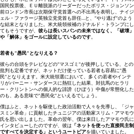
国民投票後、ＥＵ離脱派のリーダーだったボリス・ジョンソン
前ロンドン市長は次期保守党首選への不出馬を表明し、ナイジ
ェル・ファラージ英独立党党首も辞任...と、"やり逃げ"のよう
な結末となりました。米大統領候補のドナルド・トランプにし
てもそうですが、
彼らは長いスパンの未来ではなく、「破壊」
や「解体」をゴールに設定しているのです
。
若者も"愚民"となりえる？
彼らの台頭をテレビなどの"マスゴミ"が後押ししている、との
批判も定番ですが、ネットだけ使っている若者も容易に"愚
民"となりえます。米大統領選において、多くの若者やインテ
リがバーニー・サンダースに熱狂した結果、対抗馬のヒラリ
ー・クリントンへの個人的な誹謗（ひぼう）中傷が常態化した
のも、ある意味で"愚民化"といえるでしょう。
僕はふと、ネットを駆使した政治活動で人々を先導し、「ジャ
スミン革命」に貢献したチュニジアの活動家スリム・アマモウ
氏を思い出しました。革命の翌年、僕は来日したアマモウ氏に
インタビューしたのですが、彼は
「ネットを使った直接民主制
ですべてを決定する」というユートピア
を描いていました。