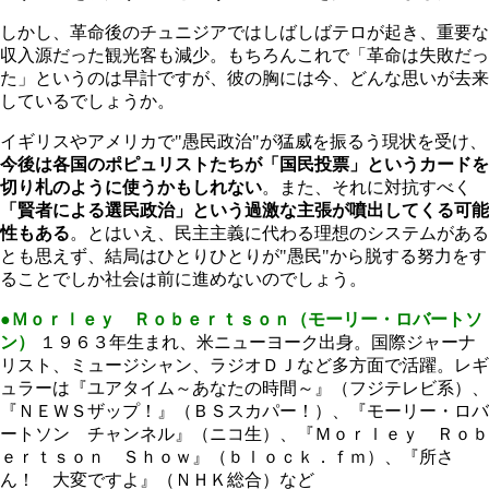
しかし、革命後のチュニジアではしばしばテロが起き、重要な
収入源だった観光客も減少。もちろんこれで「革命は失敗だっ
た」というのは早計ですが、彼の胸には今、どんな思いが去来
しているでしょうか。
イギリスやアメリカで"愚民政治"が猛威を振るう現状を受け、
今後は各国のポピュリストたちが「国民投票」というカードを
切り札のように使うかもしれない
。また、それに対抗すべく
「賢者による選民政治」という過激な主張が噴出してくる可能
性もある
。とはいえ、民主主義に代わる理想のシステムがある
とも思えず、結局はひとりひとりが"愚民"から脱する努力をす
ることでしか社会は前に進めないのでしょう。
●Ｍｏｒｌｅｙ Ｒｏｂｅｒｔｓｏｎ（モーリー・ロバートソ
ン）
１９６３年生まれ、米ニューヨーク出身。国際ジャーナ
リスト、ミュージシャン、ラジオＤＪなど多方面で活躍。レギ
ュラーは『ユアタイム～あなたの時間～』（フジテレビ系）、
『ＮＥＷＳザップ！』（ＢＳスカパー！）、『モーリー・ロバ
ートソン チャンネル』（ニコ生）、『Ｍｏｒｌｅｙ Ｒｏｂ
ｅｒｔｓｏｎ Ｓｈｏｗ』（ｂｌｏｃｋ．ｆｍ）、『所さ
ん！ 大変ですよ』（ＮＨＫ総合）など