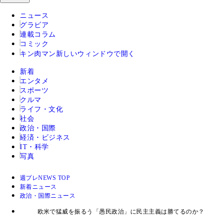
ニュース
グラビア
連載コラム
コミック
キン肉マン
新しいウィンドウで開く
新着
エンタメ
スポーツ
クルマ
ライフ・文化
社会
政治・国際
経済・ビジネス
IT・科学
写真
週プレNEWS TOP
新着ニュース
政治・国際ニュース
欧米で猛威を振るう「愚民政治」に民主主義は勝てるのか？