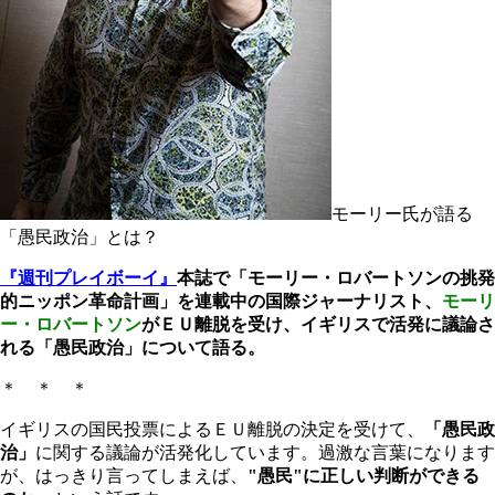
モーリー氏が語る
「愚民政治」とは？
『週刊プレイボーイ』
本誌で「モーリー・ロバートソンの挑発
的ニッポン革命計画」を連載中の国際ジャーナリスト、
モーリ
ー・ロバートソン
がＥＵ離脱を受け、イギリスで活発に議論さ
れる「愚民政治」について語る。
＊ ＊ ＊
イギリスの国民投票によるＥＵ離脱の決定を受けて、
「愚民政
治」
に関する議論が活発化しています。過激な言葉になります
が、はっきり言ってしまえば、
"愚民"に正しい判断ができる