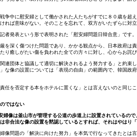
戦争中に慰安婦として働かされた人たちがすでに８０歳を超え
ければ意味がない。そのことを忘れて、双方がいたずらに対立
記者発表という形で表明された「慰安婦問題日韓合意」です。
厳を深く傷つけた問題であり、かかる観点から、日本政府は責
たり癒しがたい傷を負われた全ての方々に対し、心からお詫び
関連団体と協議して適切に解決されるよう努力する」と約束し
」な像の設置については「表現の自由」の範囲内で、韓国政府
責任を否定する本をホテルに置くな」とは言えないのと同じこ
のではない
安婦像は釜山市が管理する公道の歩道上に設置されているので
は非合法な像の設置を黙認しているとすれば、それはやはり「
婦像問題の「解決に向けた努力」を本気で行なってきたとは言