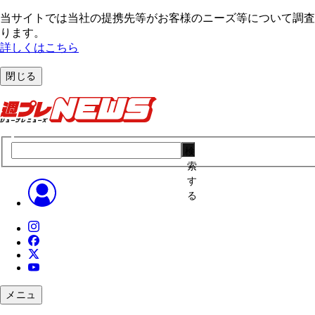
当サイトでは当社の提携先等がお客様のニーズ等について調査・
ります。
詳しくはこちら
閉じる
検
索
す
る
メニュ