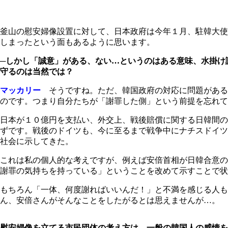
釜山の慰安婦像設置に対して、日本政府は今年１月、駐韓大使
しまったという面もあるように思います。
─しかし「誠意」がある、ない…というのはある意味、水掛け
守るのは当然では？
マッカリー
そうですね。ただ、韓国政府の対応に問題がある
のです。つまり自分たちが「謝罪した側」という前提を忘れて
日本が１０億円を支払い、外交上、戦後賠償に関する日韓間の
ずです。戦後のドイツも、今に至るまで戦争中にナチスドイツ
社会に示してきた。
これは私の個人的な考えですが、例えば安倍首相が日韓合意の
謝罪の気持ちを持っている」ということを改めて示すことで状
もちろん「一体、何度謝ればいいんだ！」と不満を感じる人も
ん、安倍さんがそんなことをしたがるとは思えませんが…。
慰安婦像を立てる市民団体の考え方は、一般の韓国人の感情を