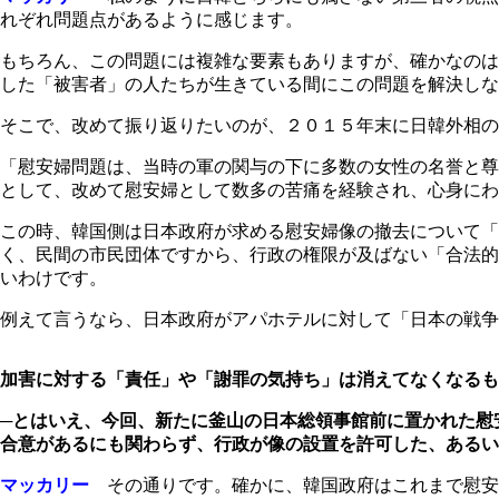
れぞれ問題点があるように感じます。
もちろん、この問題には複雑な要素もありますが、確かなのは
した「被害者」の人たちが生きている間にこの問題を解決しな
そこで、改めて振り返りたいのが、２０１５年末に日韓外相の
「慰安婦問題は、当時の軍の関与の下に多数の女性の名誉と尊
として、改めて慰安婦として数多の苦痛を経験され、心身にわ
この時、韓国側は日本政府が求める慰安婦像の撤去について「
く、民間の市民団体ですから、行政の権限が及ばない「合法的
いわけです。
例えて言うなら、日本政府がアパホテルに対して「日本の戦争
加害に対する「責任」や「謝罪の気持ち」は消えてなくなるも
─とはいえ、今回、新たに釜山の日本総領事館前に置かれた慰
合意があるにも関わらず、行政が像の設置を許可した、あるい
マッカリー
その通りです。確かに、韓国政府はこれまで慰安