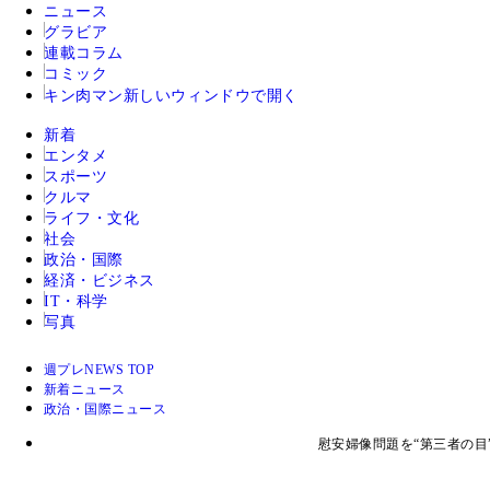
ニュース
グラビア
連載コラム
コミック
キン肉マン
新しいウィンドウで開く
新着
エンタメ
スポーツ
クルマ
ライフ・文化
社会
政治・国際
経済・ビジネス
IT・科学
写真
週プレNEWS TOP
新着ニュース
政治・国際ニュース
慰安婦像問題を“第三者の目