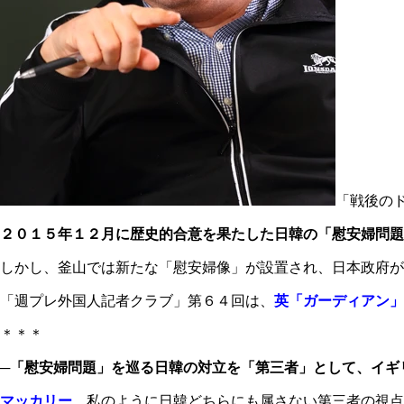
「戦後の
２０１５年１２月に歴史的合意を果たした日韓の「慰安婦問題
しかし、釜山では新たな「慰安婦像」が設置され、日本政府が
「週プレ外国人記者クラブ」第６４回は、
英「ガーディアン」
＊＊＊
─「慰安婦問題」を巡る日韓の対立を「第三者」として、イギ
マッカリー
私のように日韓どちらにも属さない第三者の視点