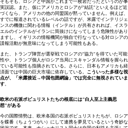
そもそも、ロシアと中国がこれまで一枚岩だったというのが事
実誤認。また、仮にアメリカとロシアが"結託"といえるほど近
づくなら、アメリカの他の同盟国が黙っていません。例えば、
すでに報道されているレベルの話ですが、米露でインテリジェ
ンスの機微に関わる情報（インテル）が共有されれば、イスラ
エルのインテルがイランに筒抜けになってしまう危険性があり
ますし、イギリスの情報機関が独自で行なっている対ロシアの
諜報活動が無意味になってしまう可能性もある。
また、トランプ陣営が選挙戦でロシアの"協力"を得ていた可能
性や、トランプ個人がロシア当局にスキャンダル情報を握られ
ている可能性も指摘されている。さらに、日本もアメリカも経
済面では中国の巨大市場に依存している。
こういった多様な視
点が、「米露接近→中国包囲網論」では完全に無視されていま
す
。
欧米の右派ポピュリストたちの根底には"白人至上主義思
想"がある
今の国際情勢は、欧米各国の右派ポピュリストたちが、ロシア
を蝶番（ちょうつがい）にして連携を夢見ているという奇妙な
状況です。本来、ナショナリスト同士は自国の利益を主張して