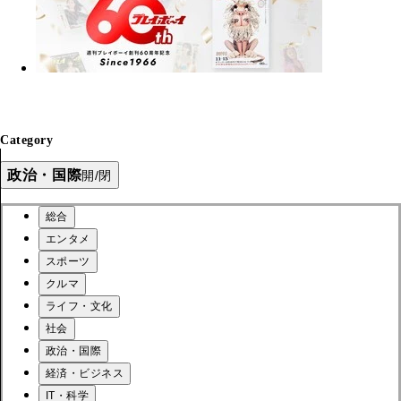
Category
政治・国際
開/閉
総合
エンタメ
スポーツ
クルマ
ライフ・文化
社会
政治・国際
経済・ビジネス
IT・科学