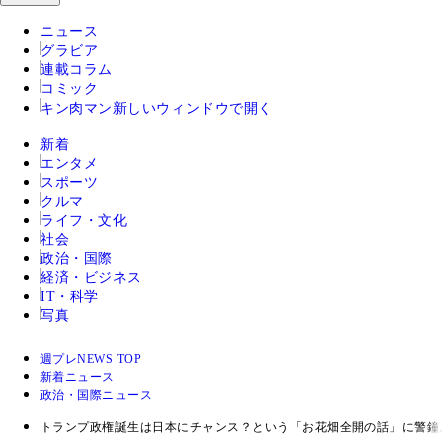
ニュース
グラビア
連載コラム
コミック
キン肉マン
新しいウィンドウで開く
新着
エンタメ
スポーツ
クルマ
ライフ・文化
社会
政治・国際
経済・ビジネス
IT・科学
写真
週プレNEWS TOP
新着ニュース
政治・国際ニュース
トランプ政権誕生は日本にチャンス？という「お花畑全開の話」に警鐘