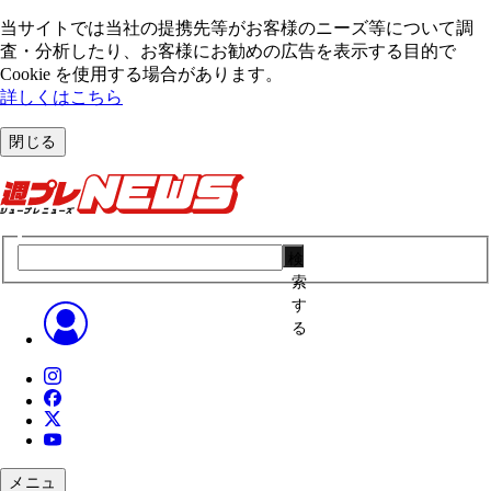
当サイトでは当社の提携先等がお客様のニーズ等について調
査・分析したり、お客様にお勧めの広告を表⽰する⽬的で
Cookie を使⽤する場合があります。
詳しくはこちら
閉じる
検
索
す
る
メニュ