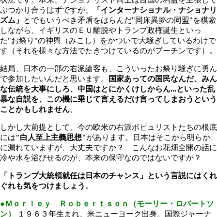
ぶつかり合うはずですが、
「インターナショナル・ナショナリ
ズム」
とでもいうべき矛盾をはらんだ"同床異夢の同盟"を模索
しながら、イギリスのＥＵ離脱やトランプ政権誕生といっ
た"お祭り"の神輿（みこし）をかついで大騒ぎしているわけで
す（それを様々な方法でたきつけているのがプーチンです）。
結局、日本の一部の右派論客も、こういったお祭り騒ぎに勇ん
で参加したいんだと思います。
国家あっての国民なんだ、みん
な伝統を大事にしろ、中国はとにかくけしからん...といった乱
暴な自説を、この機に乗じて言えるだけ言ってしまおうという
ことかもしれません
。
しかし大前提として、今の欧米の右派ポピュリストたちの根底
には
"白人至上主義思想"
があります。日本はそこから明らか
に漏れていますが、大丈夫ですか？ こんなお花畑全開の話に
冷や水を浴びせるのが、本来の保守なのではないですか？
「トランプ大統領就任は日本のチャンス」という言説にはくれ
ぐれも気をつけましょう
。
●Ｍｏｒｌｅｙ Ｒｏｂｅｒｔｓｏｎ（モーリー・ロバートソ
ン）
１９６３年生まれ、米ニューヨーク出身。国際ジャーナ