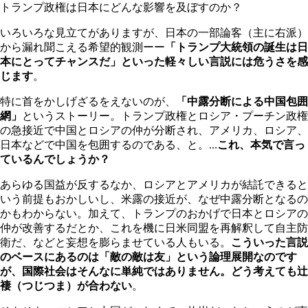
トランプ政権は日本にどんな影響を及ぼすのか？
いろいろな見立てがありますが、日本の一部論客（主に右派）
から漏れ聞こえる希望的観測ーー
「トランプ大統領の誕生は日
本にとってチャンスだ」といった軽々しい言説には危うさを感
じます
。
特に首をかしげざるをえないのが、
「中露分断による中国包囲
網」
というストーリー。トランプ政権とロシア・プーチン政権
の急接近で中国とロシアの仲が分断され、アメリカ、ロシア、
日本などで中国を包囲するのである、と。...
これ、本気で言っ
ているんでしょうか？
あらゆる国益が反するなか、ロシアとアメリカが結託できると
いう前提もおかしいし、米露の接近が、なぜ中露分断となるの
かもわからない。加えて、トランプのおかげで日本とロシアの
仲が改善するだとか、これを機に日米同盟を再解釈して自主防
衛だ、などと妄想を膨らませている人もいる。
こういった言説
のベースにあるのは「敵の敵は友」という論理展開なのです
が、国際社会はそんなに単純ではありません。どう考えても辻
褄（つじつま）が合わない
。