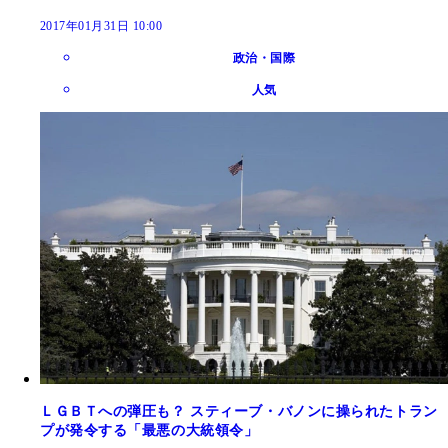
2017年01月31日 10:00
政治・国際
人気
ＬＧＢＴへの弾圧も？ スティーブ・バノンに操られたトラン
プが発令する「最悪の大統領令」