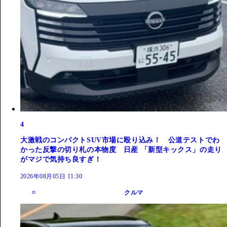
4
大激戦のコンパクトSUV市場に殴り込み！ 公道テストでわ
かった反撃の切り札の本物度 日産 「新型キックス」の走り
がマジで気持ち良すぎ！
2026年08月05日 11:30
クルマ