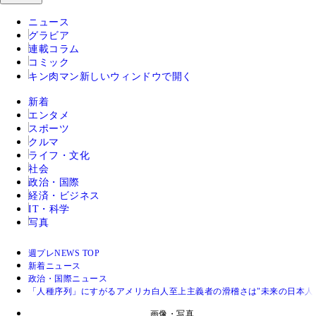
ニュース
グラビア
連載コラム
コミック
キン肉マン
新しいウィンドウで開く
新着
エンタメ
スポーツ
クルマ
ライフ・文化
社会
政治・国際
経済・ビジネス
IT・科学
写真
週プレNEWS TOP
新着ニュース
政治・国際ニュース
「人種序列」にすがるアメリカ白人至上主義者の滑稽さは"未来の日本人
画像・写真