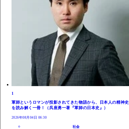
1
軍師というロマンが投影されてきた物語から、日本人の精神史
を読み解く一冊！（呉座勇一著『軍師の日本史』）
2026年08月04日 06:30
社会