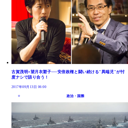
古賀茂明×望月衣塑子──安倍政権と闘い続ける"異端児"が忖
度ナシで語り合う！
2017年09月13日 06:00
政治・国際