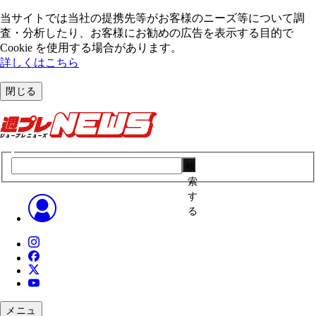
当サイトでは当社の提携先等がお客様のニーズ等について調
査・分析したり、お客様にお勧めの広告を表⽰する⽬的で
Cookie を使⽤する場合があります。
詳しくはこちら
閉じる
検
索
す
る
メニュ