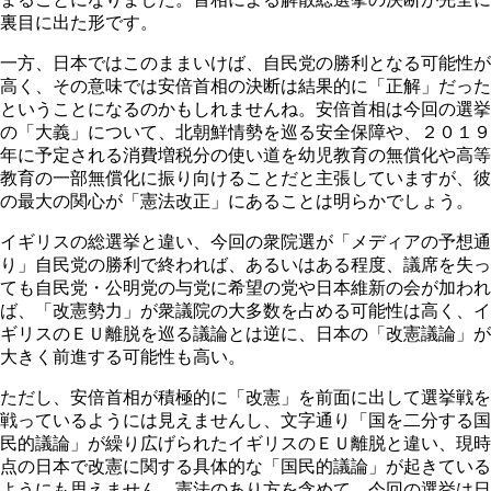
裏目に出た形です。
一方、日本ではこのままいけば、自民党の勝利となる可能性が
高く、その意味では安倍首相の決断は結果的に「正解」だった
ということになるのかもしれませんね。安倍首相は今回の選挙
の「大義」について、北朝鮮情勢を巡る安全保障や、２０１９
年に予定される消費増税分の使い道を幼児教育の無償化や高等
教育の一部無償化に振り向けることだと主張していますが、彼
の最大の関心が「憲法改正」にあることは明らかでしょう。
イギリスの総選挙と違い、今回の衆院選が「メディアの予想通
り」自民党の勝利で終われば、あるいはある程度、議席を失っ
ても自民党・公明党の与党に希望の党や日本維新の会が加われ
ば、「改憲勢力」が衆議院の大多数を占める可能性は高く、イ
ギリスのＥＵ離脱を巡る議論とは逆に、日本の「改憲議論」が
大きく前進する可能性も高い。
ただし、安倍首相が積極的に「改憲」を前面に出して選挙戦を
戦っているようには見えませんし、文字通り「国を二分する国
民的議論」が繰り広げられたイギリスのＥＵ離脱と違い、現時
点の日本で改憲に関する具体的な「国民的議論」が起きている
ようにも思えません。憲法のあり方を含めて、今回の選挙は日