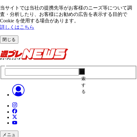
当サイトでは当社の提携先等がお客様のニーズ等について調
査・分析したり、お客様にお勧めの広告を表⽰する⽬的で
Cookie を使⽤する場合があります。
詳しくはこちら
閉じる
検
索
す
る
メニュ