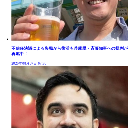
不信任決議による失職から復活も兵庫県・斉藤知事への批判が
再燃中！
2026年08月07日 07:30