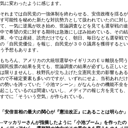
気に変わったように感じます。
それまでは自民党の一強体制を終わらせる、安倍政権を揺るが
す可能性を秘めた新たな対抗勢力として扱われていたのに対し
て、一気に逆風が吹き始め、世論調査などを見ても選挙戦の途
中で希望の党に対する期待は急激にしぼみ始めている。その結
果、今では産経、読売だけでなく、朝日、毎日なども選挙戦で
の「自民党優位」を報じ、自民党が３００議席を獲得するとい
う予想もあります。
もちろん、アメリカの大統領選挙やイギリスのＥＵ離脱を問う
国民投票の結果を見ても、世論調査の結果が必ずしも正しいと
は限りませんし、枝野氏が立ち上げた立憲民主党の影響もある
ので不確定要素も多いのですが、いずれにせよ、当初あれだけ
の勢いを誇っていた「小池マシーン」がなんらかの機能不全を
起こしているのは間違いないし、メディアの報じ方を見ても、
すでに「そういう空気」が作られている。
「安倍首相の最大の関心が『憲法改正』にあることは明らか」
─マッカリーさんが指摘したように「小池ブーム」を作ったの