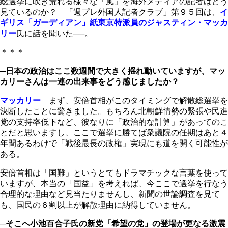
総選挙に吹き荒れる様々な「風」を海外メディアの記者はどう
見ているのか？ 「週プレ外国人記者クラブ」第９５回は、
イ
ギリス「ガーディアン」紙東京特派員のジャスティン・マッカ
リー
氏に話を聞いた──。
＊＊＊
─日本の政治はここ数週間で大きく揺れ動いていますが、マッ
カリーさんは一連の出来事をどう感じましたか？
マッカリー
まず、安倍首相がこのタイミングで解散総選挙を
決断したことに驚きました。もちろん北朝鮮情勢の緊張や民進
党の支持率低下など、彼なりに「政治的な計算」があってのこ
とだと思いますし、ここで選挙に勝てば衆議院の任期はあと４
年間あるわけで「戦後最長の政権」実現にも道を開く可能性が
ある。
安倍首相は「国難」というとてもドラマチックな言葉を使って
いますが、本当の「国益」を考えれば、今ここで選挙を行なう
合理的な理由など見当たりませんし、新聞の世論調査を見て
も、国民の６割以上が解散理由に納得していません。
─そこへ小池百合子氏の新党「希望の党」の登場が更なる激震