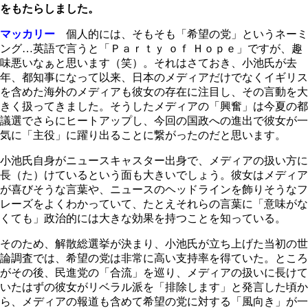
をもたらしました。
マッカリー
個人的には、そもそも「希望の党」というネーミ
ング…英語で言うと「Ｐａｒｔｙ ｏｆ Ｈｏｐｅ」ですが、趣
味悪いなぁと思います（笑）。それはさておき、小池氏が去
年、都知事になって以来、日本のメディアだけでなくイギリス
を含めた海外のメディアも彼女の存在に注目し、その言動を大
きく扱ってきました。そうしたメディアの「興奮」は今夏の都
議選でさらにヒートアップし、今回の国政への進出で彼女が一
気に「主役」に躍り出ることに繋がったのだと思います。
小池氏自身がニュースキャスター出身で、メディアの扱い方に
長（た）けているという面も大きいでしょう。彼女はメディア
が喜びそうな言葉や、ニュースのヘッドラインを飾りそうなフ
レーズをよくわかっていて、たとえそれらの言葉に「意味がな
くても」政治的には大きな効果を持つことを知っている。
そのため、解散総選挙が決まり、小池氏が立ち上げた当初の世
論調査では、希望の党は非常に高い支持率を得ていた。ところ
がその後、民進党の「合流」を巡り、メディアの扱いに長けて
いたはずの彼女がリベラル派を「排除します」と発言した頃か
ら、メディアの報道も含めて希望の党に対する「風向き」が一