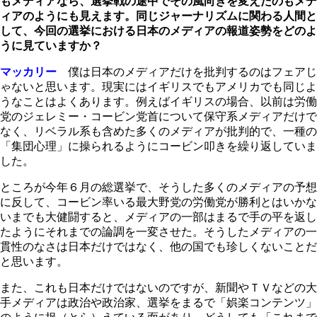
もメディアなら、選挙戦の途中でその風向きを変えたのもメデ
ィアのようにも見えます。同じジャーナリズムに関わる人間と
して、今回の選挙における日本のメディアの報道姿勢をどのよ
うに見ていますか？
マッカリー
僕は日本のメディアだけを批判するのはフェアじ
ゃないと思います。現実にはイギリスでもアメリカでも同じよ
うなことはよくあります。例えばイギリスの場合、以前は労働
党のジェレミー・コービン党首について保守系メディアだけで
なく、リベラル系も含めた多くのメディアが批判的で、一種の
「集団心理」に操られるようにコービン叩きを繰り返していま
した。
ところが今年６月の総選挙で、そうした多くのメディアの予想
に反して、コービン率いる最大野党の労働党が勝利とはいかな
いまでも大健闘すると、メディアの一部はまるで手の平を返し
たようにそれまでの論調を一変させた。そうしたメディアの一
貫性のなさは日本だけではなく、他の国でも珍しくないことだ
と思います。
また、これも日本だけではないのですが、新聞やＴＶなどの大
手メディアは政治や政治家、選挙をまるで「娯楽コンテンツ」