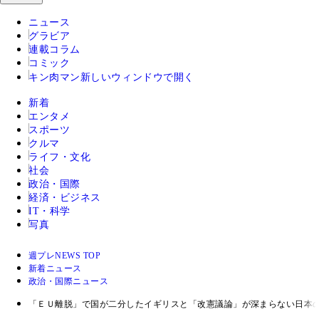
ニュース
グラビア
連載コラム
コミック
キン肉マン
新しいウィンドウで開く
新着
エンタメ
スポーツ
クルマ
ライフ・文化
社会
政治・国際
経済・ビジネス
IT・科学
写真
週プレNEWS TOP
新着ニュース
政治・国際ニュース
「ＥＵ離脱」で国が二分したイギリスと「改憲議論」が深まらない日本