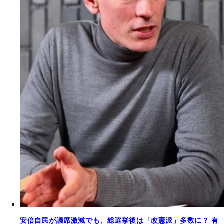
安倍自民が議席激減でも、総選挙後は「改憲派」多数に？ 有