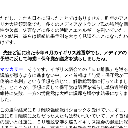
ただし、これも日本に限ったことではありません。昨年のアメ
リカ大統領選挙でも、多くのメディアがトランプ氏の強烈な個
性や欠点、失言などに多くの時間とエネルギーを割いていた。
その結果、彼らは選挙結果予測を大きく見誤ることになったわ
けです。
─先ほど話に出た今年６月のイギリス総選挙でも、メディアの
予想に反して与党・保守党が議席を減らしましたね。
マッカリー
そうです。イギリス議会での「ＥＵ離脱」を巡る
議論が思うように進まない中、メイ首相は「与党・保守党が圧
倒的に有利」という予想を信じて、解散総選挙に打って出まし
た。ところが、予想に反して保守党は議席を減らし単独過半数
維持に失敗、一方の労働党は大幅に議席を増やす結果になりま
した。
この選挙結果にＥＵ離脱強硬派はショックを受けていますし、
逆にＥＵ離脱に反対だった人たちは勢いづいていて、メイ首相
の狙いとは逆に、ＥＵ離脱交渉を巡るイギリス議会の混迷は深
まることになりました。首相による解散総選挙の決断が完全に