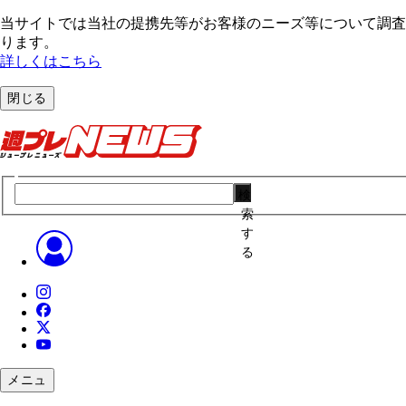
当サイトでは当社の提携先等がお客様のニーズ等について調査・
ります。
詳しくはこちら
閉じる
検
索
す
る
メニュ