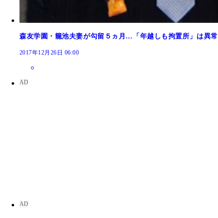
森友学園・籠池夫妻が勾留５ヵ月…「年越しも拘置所」は異常
2017年12月26日 06:00