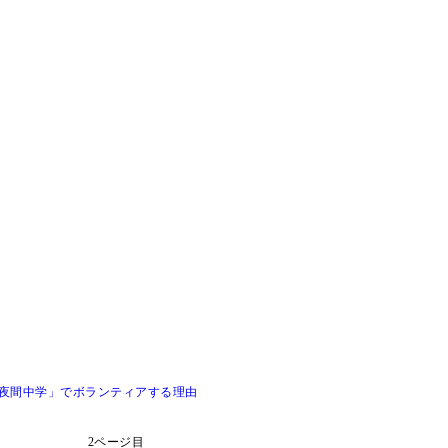
夜間中学」でボランティアする理由
2ページ目