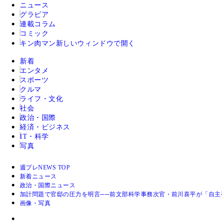
ニュース
グラビア
連載コラム
コミック
キン肉マン
新しいウィンドウで開く
新着
エンタメ
スポーツ
クルマ
ライフ・文化
社会
政治・国際
経済・ビジネス
IT・科学
写真
週プレNEWS TOP
新着ニュース
政治・国際ニュース
加計問題で官邸の圧力を明言──前文部科学事務次官・前川喜平が「自主
画像・写真