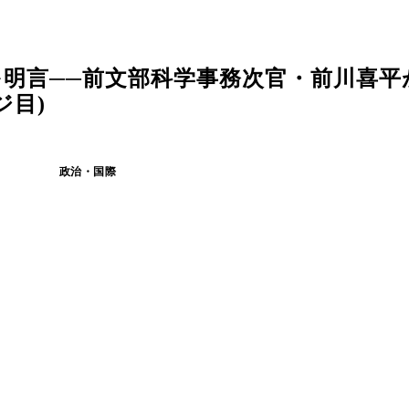
明言──前文部科学事務次官・前川喜平
ジ目)
政治・国際