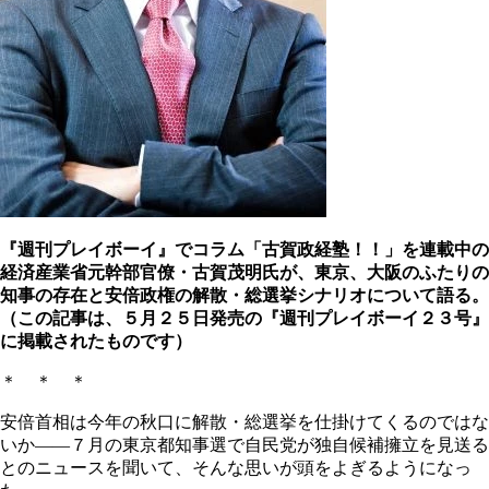
『週刊プレイボーイ』でコラム「古賀政経塾！！」を連載中の
経済産業省元幹部官僚・古賀茂明氏が、東京、大阪のふたりの
知事の存在と
安倍政権
の解散・総選挙シナリオについて語る。
（この記事は、５月２５日発売の『週刊プレイボーイ２３号』
に掲載されたものです）
＊ ＊ ＊
安倍首相は今年の秋口に解散・総選挙を仕掛けてくるのではな
いか――７月の東京都知事選で自民党が独自候補擁立を見送る
とのニュースを聞いて、そんな思いが頭をよぎるようになっ