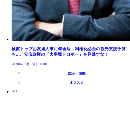
検察トップお友達人事に年金法、利権化必至の観光支援予算
も...。安倍政権の「火事場ドロボー」を見逃すな！
2020年05月15日 06:00
政治・国際
オススメ