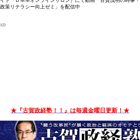
イト『ＤＭＭオンラインサロン』にて動画「古賀茂明の時事・
政策リテラシー向上ゼミ」を配信中
★『古賀政経塾！！』は毎週金曜日更新！★