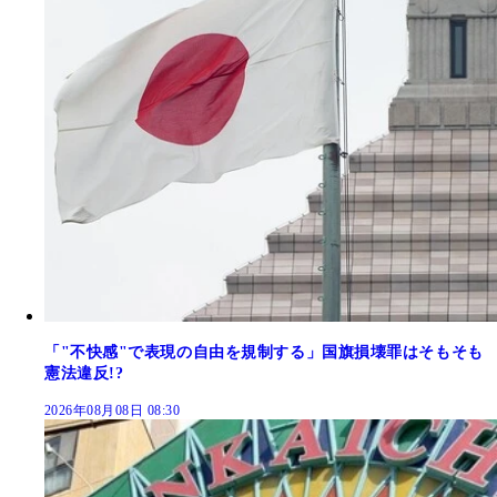
「"不快感"で表現の自由を規制する」国旗損壊罪はそもそも
憲法違反!?
2026年08月08日 08:30