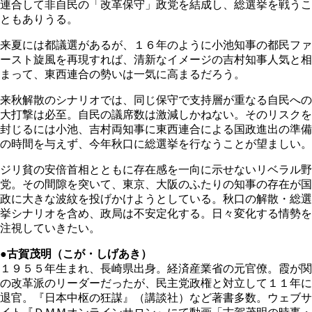
連合して非自民の「改革保守」政党を結成し、総選挙を戦うこ
ともありうる。
来夏には都議選があるが、１６年のように小池知事の都民ファ
ースト旋風を再現すれば、清新なイメージの吉村知事人気と相
まって、東西連合の勢いは一気に高まるだろう。
来秋解散のシナリオでは、同じ保守で支持層が重なる自民への
大打撃は必至。自民の議席数は激減しかねない。そのリスクを
封じるには小池、吉村両知事に東西連合による国政進出の準備
の時間を与えず、今年秋口に総選挙を行なうことが望ましい。
ジリ貧の安倍首相とともに存在感を一向に示せないリベラル野
党。その間隙を突いて、東京、大阪のふたりの知事の存在が国
政に大きな波紋を投げかけようとしている。秋口の解散・総選
挙シナリオを含め、政局は不安定化する。日々変化する情勢を
注視していきたい。
●古賀茂明（こが・しげあき）
１９５５年生まれ、長崎県出身。経済産業省の元官僚。霞が関
の改革派のリーダーだったが、民主党政権と対立して１１年に
退官。『日本中枢の狂謀』（講談社）など著書多数。ウェブサ