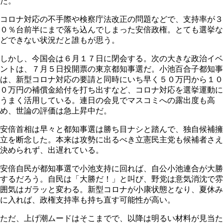
た。
コロナ対応の不手際や検察庁法改正の問題などで、支持率が３
０％台前半にまで落ち込んでしまった安倍政権。とても選挙な
どできない状況だと誰もが思う。
しかし、今国会は６月１７日に閉会する。次の大きな政治イベ
ントは、７月５日投開票の東京都知事選だ。小池百合子都知事
は、新型コロナ対応の要請と同時にいち早く５０万円から１０
０万円の補償金給付を打ち出すなど、コロナ対応を選挙運動に
うまく活用している。連日の会見でマスコミへの露出度も高
め、世論の評価は急上昇中だ。
安倍首相は早々と都知事選は勝ち目ナシと踏んで、独自候補擁
立を断念した。本来は攻勢に出るべき立憲民主党も候補者さえ
決められず、出遅れている。
安倍自民が都知事選で小池支持に回れば、自公小池連合が大勝
するだろう。自民は「大勝だ！」と叫び、野党は意気消沈で雰
囲気はガラッと変わる。新型コロナが小康状態となり、夏休み
に入れば、政権支持率も持ち直す可能性が高い。
ただ、上げ潮ムードはそこまでで、以降は明るい材料が見当た