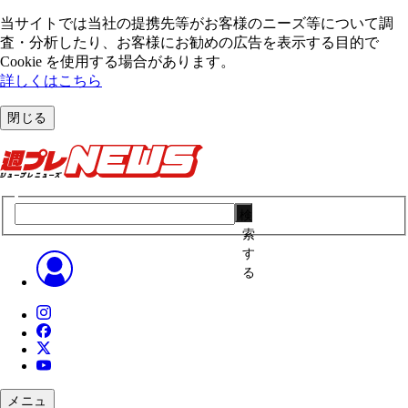
当サイトでは当社の提携先等がお客様のニーズ等について調
査・分析したり、お客様にお勧めの広告を表⽰する⽬的で
Cookie を使⽤する場合があります。
詳しくはこちら
閉じる
検
索
す
る
メニュ