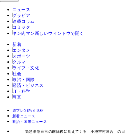
ニュース
グラビア
連載コラム
コミック
キン肉マン
新しいウィンドウで開く
新着
エンタメ
スポーツ
クルマ
ライフ・文化
社会
政治・国際
経済・ビジネス
IT・科学
写真
週プレNEWS TOP
新着ニュース
政治・国際ニュース
緊急事態宣言の解除後に見えてくる「小池吉村連合」の目