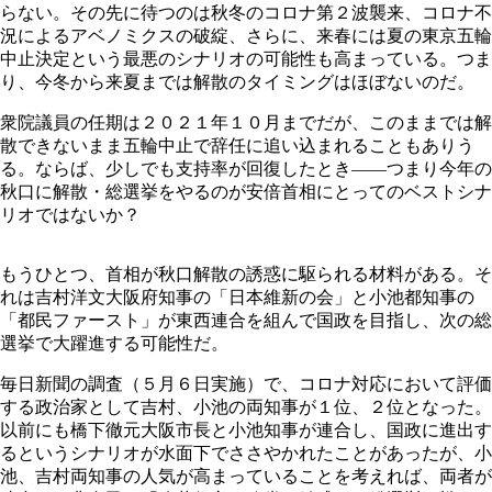
らない。その先に待つのは秋冬のコロナ第２波襲来、コロナ不
況によるアベノミクスの破綻、さらに、来春には夏の東京五輪
中止決定という最悪のシナリオの可能性も高まっている。つま
り、今冬から来夏までは解散のタイミングはほぼないのだ。
衆院議員の任期は２０２１年１０月までだが、このままでは解
散できないまま五輪中止で辞任に追い込まれることもありう
る。ならば、少しでも支持率が回復したとき――つまり今年の
秋口に解散・総選挙をやるのが安倍首相にとってのベストシナ
リオではないか？
もうひとつ、首相が秋口解散の誘惑に駆られる材料がある。そ
れは吉村洋文大阪府知事の「日本維新の会」と小池都知事の
「都民ファースト」が東西連合を組んで国政を目指し、次の総
選挙で大躍進する可能性だ。
毎日新聞の調査（５月６日実施）で、コロナ対応において評価
する政治家として吉村、小池の両知事が１位、２位となった。
以前にも橋下徹元大阪市長と小池知事が連合し、国政に進出す
るというシナリオが水面下でささやかれたことがあったが、小
池、吉村両知事の人気が高まっていることを考えれば、両者が