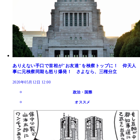
ありえない手口で首相が"お友達"を検察トップに！ 仰天人
事に元検察同期も怒り爆発！ さよなら、三権分立
2020年05月12日 12:00
政治・国際
オススメ