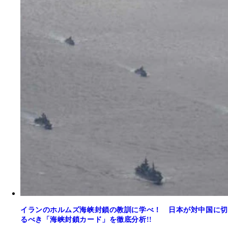
イランのホルムズ海峡封鎖の教訓に学べ！ 日本が対中国に切
るべき「海峡封鎖カード」を徹底分析!!