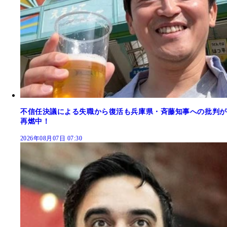
不信任決議による失職から復活も兵庫県・斉藤知事への批判が
再燃中！
2026年08月07日 07:30