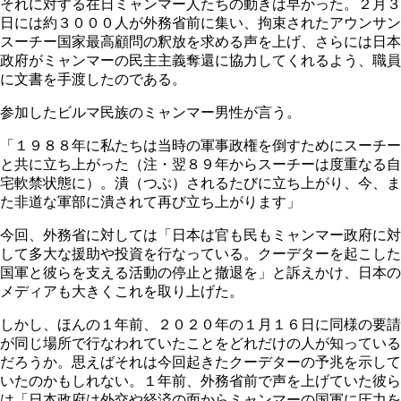
それに対する在日ミャンマー人たちの動きは早かった。２月３
日には約３０００人が外務省前に集い、拘束されたアウンサン
スーチー国家最高顧問の釈放を求める声を上げ、さらには日本
政府がミャンマーの民主主義奪還に協力してくれるよう、職員
に文書を手渡したのである。
参加したビルマ民族のミャンマー男性が言う。
「１９８８年に私たちは当時の軍事政権を倒すためにスーチー
と共に立ち上がった（注・翌８９年からスーチーは度重なる自
宅軟禁状態に）。潰（つぶ）されるたびに立ち上がり、今、ま
た非道な軍部に潰されて再び立ち上がります」
今回、外務省に対しては「日本は官も民もミャンマー政府に対
して多大な援助や投資を行なっている。クーデターを起こした
国軍と彼らを支える活動の停止と撤退を」と訴えかけ、日本の
メディアも大きくこれを取り上げた。
しかし、ほんの１年前、２０２０年の１月１６日に同様の要請
が同じ場所で行なわれていたことをどれだけの人が知っている
だろうか。思えばそれは今回起きたクーデターの予兆を示して
いたのかもしれない。１年前、外務省前で声を上げていた彼ら
は「日本政府は外交や経済の面からミャンマーの国軍に圧力を