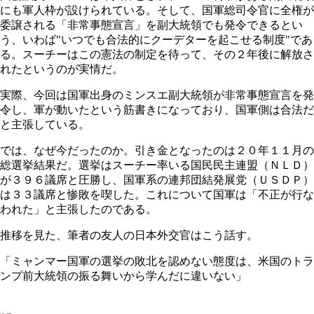
にも軍人枠が設けられている。そして、国軍総司令官に全権が
委譲される「非常事態宣言」を副大統領でも発令できるとい
う、いわば"いつでも合法的にクーデターを起こせる制度"であ
る。スーチーはこの憲法の制定を待って、その２年後に解放さ
れたというのが実情だ。
実際、今回は国軍出身のミンスエ副大統領が非常事態宣言を発
令し、軍が動いたという筋書きになっており、国軍側は合法だ
と主張している。
では、なぜ今だったのか。引き金となったのは２０年１１月の
総選挙結果だ。選挙はスーチー率いる国民民主連盟（ＮＬＤ）
が３９６議席と圧勝し、国軍系の連邦団結発展党（ＵＳＤＰ）
は３３議席と惨敗を喫した。これについて国軍は「不正が行な
われた」と主張したのである。
推移を見た、筆者の友人の日本外交官はこう話す。
「ミャンマー国軍の選挙の敗北を認めない態度は、米国のトラ
ンプ前大統領の振る舞いから学んだに違いない」