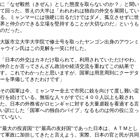
に「なぜ毅然（きぜん）とした態度を取らないのか？」と聞い
て回った。答えの大半は「われわれは独自の外交を展開してい
る。ミャンマーには強硬に出るだけではダメ。孤立させずに世
界と仲介のできる立場を堅持することが大切なのだ」というも
のだった。
大阪市立大学大学院で修士号を取ったヤンゴン出身のアウンミ
ャウイン氏はこの見解を一笑に付した。
「日本の外交はカネだけ取られて、利用されていただけやわ。
仲介とか言ってさんざん政治や経済交流を重ねてこの結果で
す。これでわかったと思いますが、国軍は用意周到にクーデタ
ーを準備してきたわけです」
その国軍は今、ミャンマー全土で市民に銃を向けて度し難い蛮
行を続けている。無垢な人々がすでに４００人以上も殺され
た。日本の外務省がロヒンギャに対する大量虐殺を看過する言
い訳にした「国軍への独自のパイプ」なるものは何の役に立っ
ていない。
"最大の投資国"で"最高の友好国"であった日本は、ＡＴＭとし
て軍政に加担してきたと言えよう。実際、日本の官と民が共同