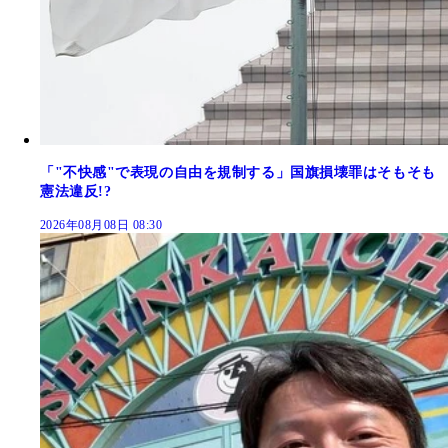
「"不快感"で表現の自由を規制する」国旗損壊罪はそもそも
憲法違反!?
2026年08月08日 08:30