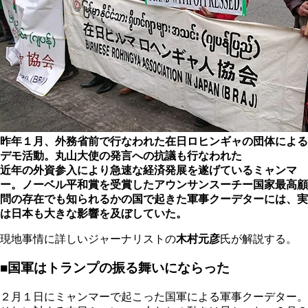
昨年１月、外務省前で行なわれた在日ロヒンギャの団体による
デモ活動。丸山大使の発言への抗議も行なわれた
近年の外資参入により急速な経済発展を遂げているミャンマ
ー。ノーベル平和賞を受賞したアウンサンスーチー国家最高顧
問の存在でも知られるかの国で起きた軍事クーデターには、実
は日本も大きな影響を及ぼしていた。
現地事情に詳しいジャーナリストの
木村元彦
氏が解説する。
■国軍はトランプの振る舞いにならった
２月１日にミャンマーで起こった国軍による軍事クーデター。