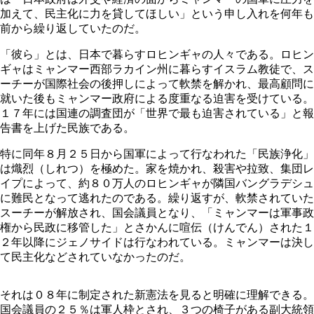
加えて、民主化に力を貸してほしい」という申し入れを何年も
前から繰り返していたのだ。
「彼ら」とは、日本で暮らすロヒンギャの人々である。ロヒン
ギャはミャンマー西部ラカイン州に暮らすイスラム教徒で、ス
ーチーが国際社会の後押しによって軟禁を解かれ、最高顧問に
就いた後もミャンマー政府による度重なる迫害を受けている。
１７年には国連の調査団が「世界で最も迫害されている」と報
告書を上げた民族である。
特に同年８月２５日から国軍によって行なわれた「民族浄化」
は熾烈（しれつ）を極めた。家を焼かれ、殺害や拉致、集団レ
イプによって、約８０万人のロヒンギャが隣国バングラデシュ
に難民となって逃れたのである。繰り返すが、軟禁されていた
スーチーが解放され、国会議員となり、「ミャンマーは軍事政
権から民政に移管した」とさかんに喧伝（けんでん）された１
２年以降にジェノサイドは行なわれている。ミャンマーは決し
て民主化などされていなかったのだ。
それは０８年に制定された新憲法を見ると明確に理解できる。
国会議員の２５％は軍人枠とされ、３つの椅子がある副大統領