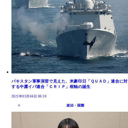
パキスタン軍事演習で見えた、米豪印日「ＱＵＡＤ」連合に対
する中露イパ連合「ＣＲＩＰ」枢軸の誕生
2021年03月04日 06:10
政治・国際