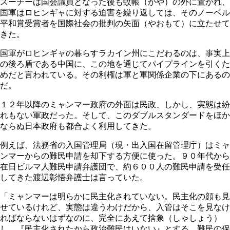
スーチーは国会議員となった後も蚊帳（かや）の外に置かれ、
国軍はロヒンギャに対する迫害を繰り返しては、そのノーベル
平和賞受賞者を国際社会の批判の矢面（やおもて）に立たせて
きた。
国軍がロヒンギャの暮らすラカイン州にこだわるのは、事実上
の後ろ盾である中国に、この地を通じてパイプラインを引くた
めだと言われている。その利権は軍と軍関係企業の下にあるの
だ。
１２年以降のミャンマー政府の外面は民政、しかし、実態は紛
れもない軍政だった。そして、このダブルスタンダードをほか
ならぬ日本政府も都合よく利用してきた。
例えば、法務省の入国管理局（現・出入国在留管理庁）はミャ
ンマーからの難民申請を却下する方便に使った。９０年代から
在日ビルマ人難民申請弁護団で、約６００人の難民申請を受任
してきた渡辺彰悟弁護士は言っていた。
「ミャンマーは明らかに民主化されていない。民主化の顔も見
せているけれど、実態は違うわけだから、入管はそこを見なけ
ればならないはずなのに、完全にあえて捨象（しゃしょう）
し、『民主化されたから政治難民はいない』とする。難民の保