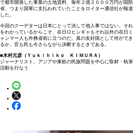
で都市開発した事業の土地賃料、毎年２億２０００万円が国防
省、つまり国軍に支払われていたことをロイター通信社が報道
した。
今回のクーデターは日本にとって決して他人事ではない。それ
をわかっているからこそ、在日ロヒンギャもそれ以外の在日ミ
ャンマー人も外務省前に立つのだ。真の友好国として何ができ
るか、官も民も今さらながら決断するときである。
■木村元彦（Ｙｕｋｉｈｉｋｏ ＫＩＭＵＲＡ）
ジャーナリスト。アジアや東欧の民族問題を中心に取材・執筆
活動を行なう