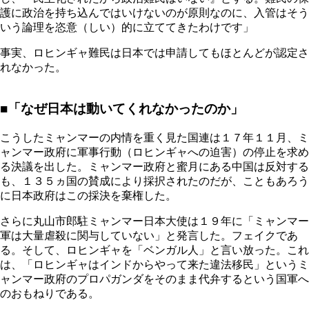
護に政治を持ち込んではいけないのが原則なのに、入管はそう
いう論理を恣意（しい）的に立ててきたわけです」
事実、ロヒンギャ難民は日本では申請してもほとんどが認定さ
れなかった。
■「なぜ日本は動いてくれなかったのか」
こうしたミャンマーの内情を重く見た国連は１７年１１月、ミ
ャンマー政府に軍事行動（ロヒンギャへの迫害）の停止を求め
る決議を出した。ミャンマー政府と蜜月にある中国は反対する
も、１３５ヵ国の賛成により採択されたのだが、こともあろう
に日本政府はこの採決を棄権した。
さらに丸山市郎駐ミャンマー日本大使は１９年に「ミャンマー
軍は大量虐殺に関与していない」と発言した。フェイクであ
る。そして、ロヒンギャを「ベンガル人」と言い放った。これ
は、「ロヒンギャはインドからやって来た違法移民」というミ
ャンマー政府のプロパガンダをそのまま代弁するという国軍へ
のおもねりである。