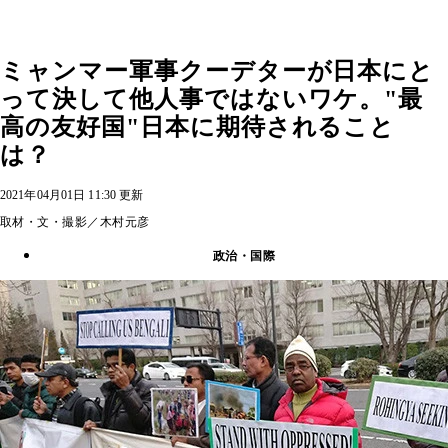
ミャンマー軍事クーデターが日本にと
って決して他人事ではないワケ。"最
高の友好国"日本に期待されること
は？
2021年04月01日 11:30 更新
取材・文・撮影／木村元彦
政治・国際