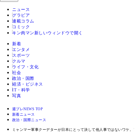
ニュース
グラビア
連載コラム
コミック
キン肉マン
新しいウィンドウで開く
新着
エンタメ
スポーツ
クルマ
ライフ・文化
社会
政治・国際
経済・ビジネス
IT・科学
写真
週プレNEWS TOP
新着ニュース
政治・国際ニュース
ミャンマー軍事クーデターが日本にとって決して他人事ではないワケ。