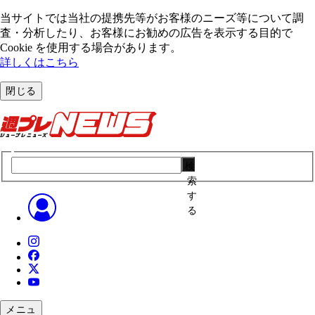
当サイトでは当社の提携先等がお客様のニーズ等について調
査・分析したり、お客様にお勧めの広告を表⽰する⽬的で
Cookie を使⽤する場合があります。
詳しくはこちら
閉じる
検
索
す
る
メニュ