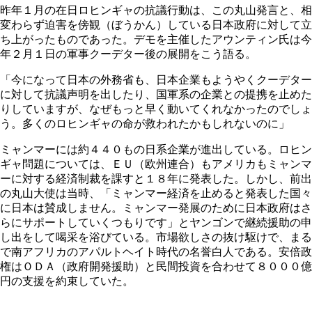
昨年１月の在日ロヒンギャの抗議行動は、この丸山発言と、相
変わらず迫害を傍観（ぼうかん）している日本政府に対して立
ち上がったものであった。デモを主催したアウンティン氏は今
年２月１日の軍事クーデター後の展開をこう語る。
「今になって日本の外務省も、日本企業もようやくクーデター
に対して抗議声明を出したり、国軍系の企業との提携を止めた
りしていますが、なぜもっと早く動いてくれなかったのでしょ
う。多くのロヒンギャの命が救われたかもしれないのに」
ミャンマーには約４４０もの日系企業が進出している。ロヒン
ギャ問題については、ＥＵ（欧州連合）もアメリカもミャンマ
ーに対する経済制裁を課すと１８年に発表した。しかし、前出
の丸山大使は当時、「ミャンマー経済を止めると発表した国々
に日本は賛成しません。ミャンマー発展のために日本政府はさ
らにサポートしていくつもりです」とヤンゴンで継続援助の申
し出をして喝采を浴びている。市場欲しさの抜け駆けで、まる
で南アフリカのアパルトヘイト時代の名誉白人である。安倍政
権はＯＤＡ（政府開発援助）と民間投資を合わせて８０００億
円の支援を約束していた。