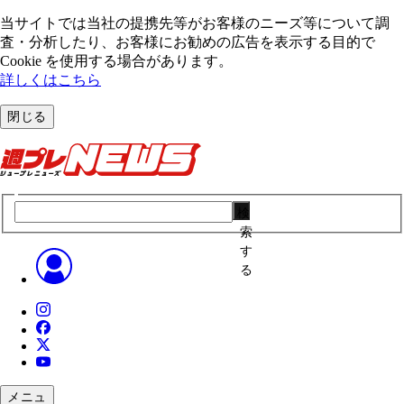
当サイトでは当社の提携先等がお客様のニーズ等について調
査・分析したり、お客様にお勧めの広告を表⽰する⽬的で
Cookie を使⽤する場合があります。
詳しくはこちら
閉じる
検
索
す
る
メニュ