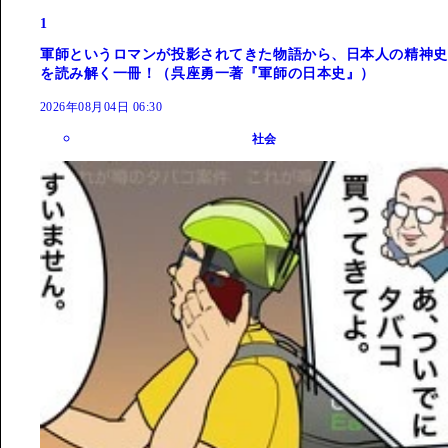
1
軍師というロマンが投影されてきた物語から、日本人の精神史
を読み解く一冊！（呉座勇一著『軍師の日本史』）
2026年08月04日 06:30
社会