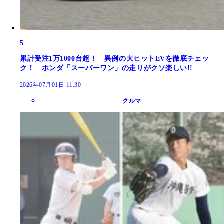
5
累計受注1万1000台超！ 異例の大ヒットEVを徹底チェッ
ク！ ホンダ「スーパーワン」の走りがクソ楽しい!!
2026年07月01日 11:30
クルマ