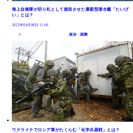
海上自衛隊が切り札として就役させた最新型潜水艦「たいげ
い」とは？
2022年04月08日 11:00
政治・国際
ウクライナでロシア軍がたくらむ「化学兵器戦」とは？