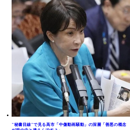
"秘書目線"で見る高市「中傷動画騒動」の深層「善悪の概念