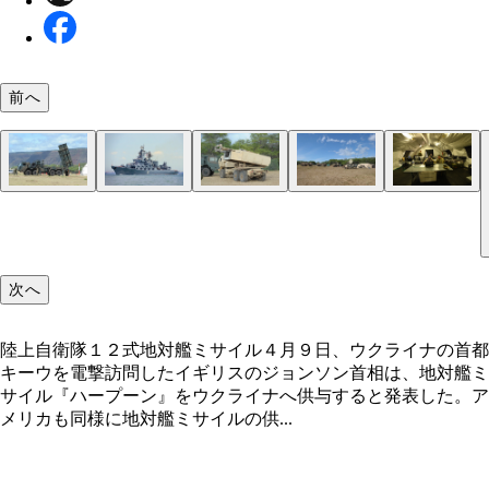
前へ
陸上自衛隊１２式地対艦ミサイル
全弾発射後の米陸軍ＨＩＭＡＲＳ発射機。ミサイル
展開する米陸軍地対艦ミサイル部隊。左から３台は
ウクライナ軍の地対艦ミサイル『ネプチューン』で
天幕内の指揮所。ここで、敵艦隊座標を入力する
射炎で黒くなっているのが生々しい
イル輸送、発射トラック。その右横が通信用アンテ
された、ミサイル巡洋艦『モスクワ』と同型艦の『
天幕内には指揮所がある
ャーグ』。日本海に展開しており、全長１８６．４
１万２千トンの巨艦
次へ
陸上自衛隊１２式地対艦ミサイル４月９日、ウクライナの首都
キーウを電撃訪問したイギリスのジョンソン首相は、地対艦ミ
サイル『ハープーン』をウクライナへ供与すると発表した。ア
メリカも同様に地対艦ミサイルの供...