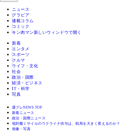
ニュース
グラビア
連載コラム
コミック
キン肉マン
新しいウィンドウで開く
新着
エンタメ
スポーツ
クルマ
ライフ・文化
社会
政治・国際
経済・ビジネス
IT・科学
写真
週プレNEWS TOP
新着ニュース
政治・国際ニュース
地対艦ミサイルのウクライナ供与は、戦局を大きく変えるのか？
画像・写真