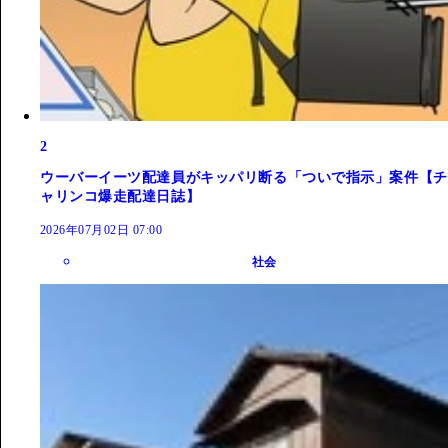
2
ウーバーイーツ配達員がキッパリ断る「ついで指示」案件【チ
ャリンコ爆走配達日誌】
2026年07月02日 07:00
社会