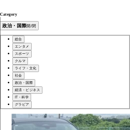
Category
政治・国際
開/閉
総合
エンタメ
スポーツ
クルマ
ライフ・文化
社会
政治・国際
経済・ビジネス
IT・科学
グラビア