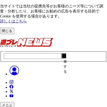
当サイトでは当社の提携先等がお客様のニーズ等について調
査・分析したり、お客様にお勧めの広告を表⽰する⽬的で
Cookie を使⽤する場合があります。
詳しくはこちら
閉じる
検
索
す
る
メニュ