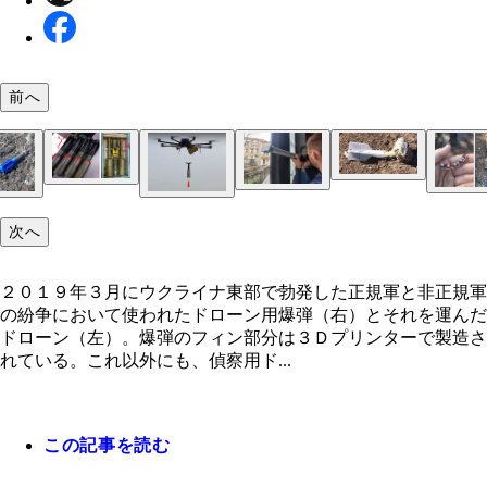
前へ
ロシア軍も３Ｄプリンターで軽量型弾頭を製造して
対装甲手榴弾ＲＫＧ－３のＢに、３Ｄプリンターで
たフィンＡを装着すると対装甲手榴弾ＲＫＧ－１６
敵情が偵察できる潜望鏡。３Ｄプリンターで筒部分
になる
中には火薬と、爆発と同時に散弾する直径６㎜の鉄
次へ
刷し、中に２枚の鏡を入れることで製造可能。ウェ
３Ｄプリンターの中には樹脂ではなく金属やコンク
入っている。プラスチック製で軽いためか地面に落
２０１９年３月にウクライナ東部で勃発した正規軍
命中率が大幅ＵＰ、手榴弾用フィン。フィンの効果
に設計図のデータが公開されており、現地に送るこ
トで成形するものも。チェコの企業は建設用３Ｄプ
米陸軍が計画中の世界最大の金属３Ｄプリンターの
ときの衝撃が弱く、不発になることも
正規軍の紛争において使われたドローン用爆弾（右
り、３００ｍ上空から落としても、直径１ｍの的を
可能だ
ターでウクライナのためにコンクリートの防護壁を
予想図。最大で長さ約９ｍ、幅約６ｍ、高さ約４ｍ
２０１９年３月にウクライナ東部で勃発した正規軍と非正規軍
それを運んだドローン（左）。爆弾のフィン部分は
ないという。３００ｍ上空を飛ぶドローンは地上か
た。このプリンターは寄贈され、戦争終結後には住
属製品が印刷可能。軍用車両の軽量化、製造の低コ
の紛争において使われたドローン用爆弾（右）とそれを運んだ
プリンターで製造されている。これ以外にも、偵察
目でとらえることも、音で察知することも不可能
どの建設に使われる予定だ
化を図っている
ドローン（左）。爆弾のフィン部分は３Ｄプリンターで製造さ
ローンの製造や修理にも３Ｄプリンターが大活用さ
れている。これ以外にも、偵察用ド...
いる。（写真のドローンは３Ｄプリンターで作られ
のではない）
この記事を読む