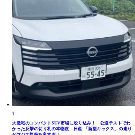
1
大激戦のコンパクトSUV市場に殴り込み！ 公道テストでわ
かった反撃の切り札の本物度 日産 「新型キックス」の走り
がマジで気持ち良すぎ！