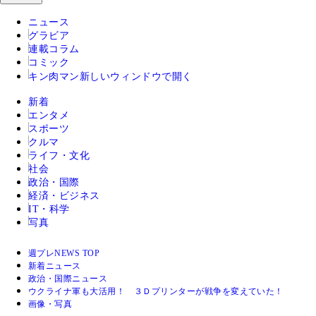
ニュース
グラビア
連載コラム
コミック
キン肉マン
新しいウィンドウで開く
新着
エンタメ
スポーツ
クルマ
ライフ・文化
社会
政治・国際
経済・ビジネス
IT・科学
写真
週プレNEWS TOP
新着ニュース
政治・国際ニュース
ウクライナ軍も大活用！ ３Ｄプリンターが戦争を変えていた！
画像・写真