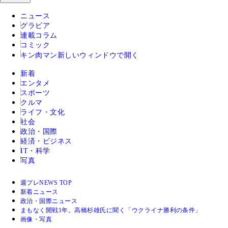
ニュース
グラビア
連載コラム
コミック
キン肉マン
新しいウィンドウで開く
新着
エンタメ
スポーツ
クルマ
ライフ・文化
社会
政治・国際
経済・ビジネス
IT・科学
写真
週プレNEWS TOP
新着ニュース
政治・国際ニュース
まもなく開戦1年。高橋杉雄氏に聞く「ウクライナ勝利の条件」
画像・写真