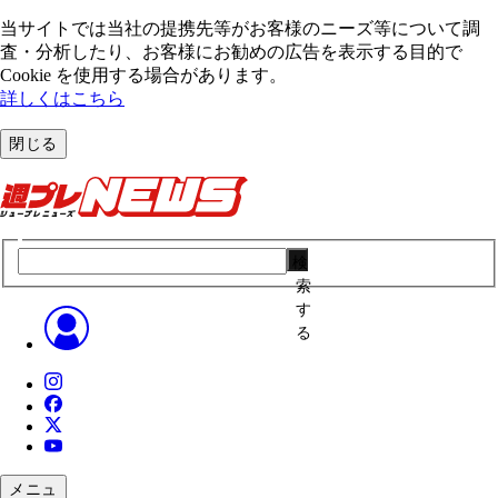
当サイトでは当社の提携先等がお客様のニーズ等について調
査・分析したり、お客様にお勧めの広告を表⽰する⽬的で
Cookie を使⽤する場合があります。
詳しくはこちら
閉じる
検
索
す
る
メニュ