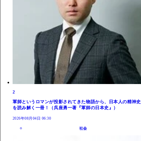
2
軍師というロマンが投影されてきた物語から、日本人の精神史
を読み解く一冊！（呉座勇一著『軍師の日本史』）
2026年08月04日 06:30
社会