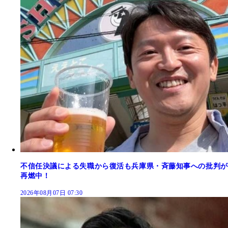
不信任決議による失職から復活も兵庫県・斉藤知事への批判が
再燃中！
2026年08月07日 07:30