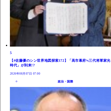
5
【#佐藤優のシン世界地図探索172】「高市幕府≒三代将軍家光
時代」が到来!?
2026年08月07日 07:00
政治・国際