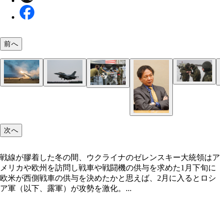
前へ
最新の戦況と次の大反攻の予測ルート
ロシアの動員兵の戦力化はほぼ完了したとみられる
欧州諸国が供与を決めたドイツ製戦車「レオパルト
プーチン大統領は3月中のドンバス全域制圧を軍に
ルカシェンコ政権が倒れれば戦争の様相は一変する
アメリカや欧州を訪問して戦車や戦闘機の供与を求
ウクライナ反転攻勢きっかけになったハイマース（
この1年、連日メディアで戦況解説を提供してきた
バフムト周辺では昨夏から激戦が続く
ハイマースの射程が150kmに延びれば波及効果は大
欧米が戦闘機を供与する場合の候補のひとつがF-1
いる
地上の防空ミサイルを破壊できる対レーダーミサイ
ゼレンスキー大統領
／米陸軍）
雄氏
（写真／米陸軍）
真／米空軍）
「HARM」（写真／米空軍）
次へ
戦線が膠着した冬の間、ウクライナのゼレンスキー大統領はア
メリカや欧州を訪問し戦車や戦闘機の供与を求めた1月下旬に
欧米が西側戦車の供与を決めたかと思えば、2月に入るとロシ
ア軍（以下、露軍）が攻勢を激化。...