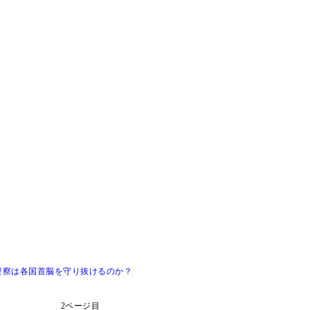
警察は各国首脳を守り抜けるのか？
2ページ目