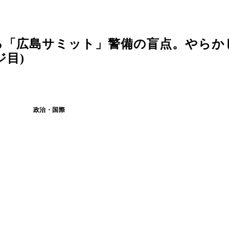
る「広島サミット」警備の盲点。やらか
ジ目)
政治・国際