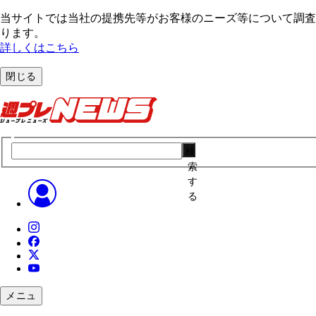
当サイトでは当社の提携先等がお客様のニーズ等について調査・
ります。
詳しくはこちら
閉じる
検
索
す
る
メニュ