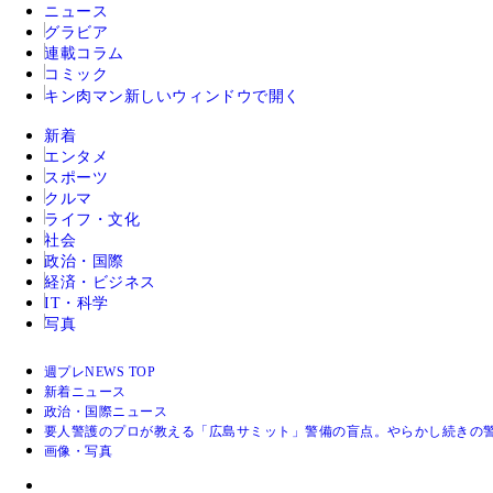
ニュース
グラビア
連載コラム
コミック
キン肉マン
新しいウィンドウで開く
新着
エンタメ
スポーツ
クルマ
ライフ・文化
社会
政治・国際
経済・ビジネス
IT・科学
写真
週プレNEWS TOP
新着ニュース
政治・国際ニュース
要人警護のプロが教える「広島サミット」警備の盲点。やらかし続きの
画像・写真