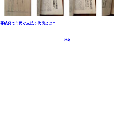
央）
ロ犯罪続発で市民が支払う代償とは？
社会