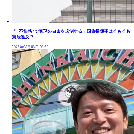
「"不快感"で表現の自由を規制する」国旗損壊罪はそもそも
憲法違反!?
2026年08月08日 08:30