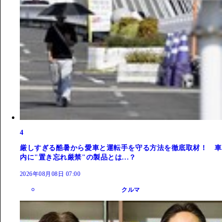
4
厳しすぎる酷暑から愛車と運転手を守る方法を徹底取材！ 車
内に"置き忘れ厳禁"の製品とは...？
2026年08月08日 07:00
クルマ