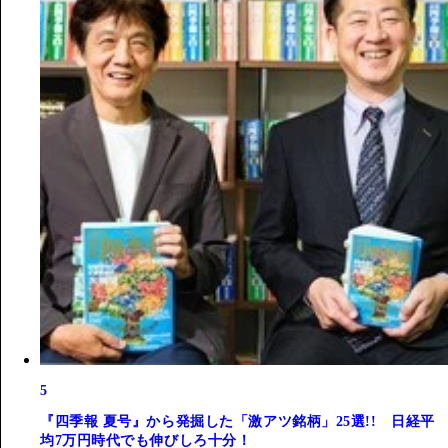
5
『四季報 夏号』から発掘した「激アツ銘柄」25選!! 日経平
均7万円時代でも伸びしろ十分！