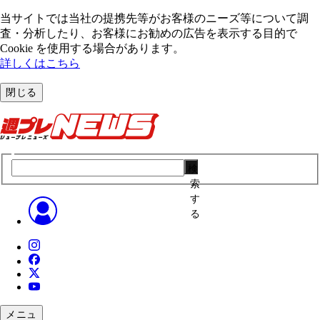
当サイトでは当社の提携先等がお客様のニーズ等について調
査・分析したり、お客様にお勧めの広告を表⽰する⽬的で
Cookie を使⽤する場合があります。
詳しくはこちら
閉じる
検
索
す
る
メニュ