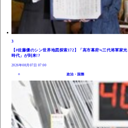
3
【#佐藤優のシン世界地図探索172】「高市幕府≒三代将軍家光
時代」が到来!?
2026年08月07日 07:00
政治・国際