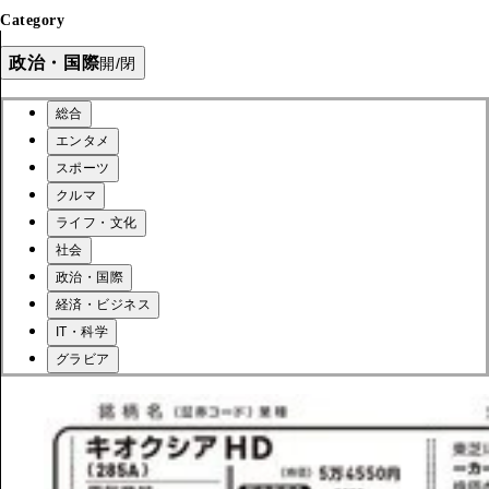
Category
政治・国際
開/閉
総合
エンタメ
スポーツ
クルマ
ライフ・文化
社会
政治・国際
経済・ビジネス
IT・科学
グラビア