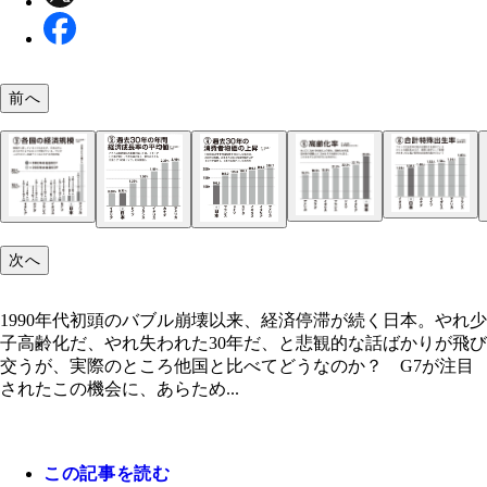
前へ
次へ
1990年代初頭のバブル崩壊以来、経済停滞が続く日本。やれ少
子高齢化だ、やれ失われた30年だ、と悲観的な話ばかりが飛び
交うが、実際のところ他国と比べてどうなのか？ G7が注目
合計特殊出生率
国民負担率
高齢化率
されたこの機会に、あらため...
各国の経済規模
各国の人口
過去30年の年間経済成長率の平均値
過去30年の消費者物価の上昇
この記事を読む