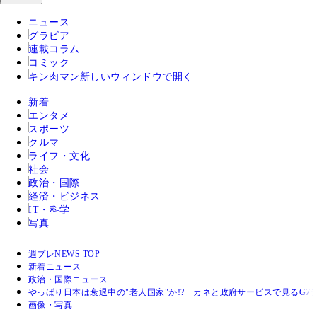
ニュース
グラビア
連載コラム
コミック
キン肉マン
新しいウィンドウで開く
新着
エンタメ
スポーツ
クルマ
ライフ・文化
社会
政治・国際
経済・ビジネス
IT・科学
写真
週プレNEWS TOP
新着ニュース
政治・国際ニュース
やっぱり日本は衰退中の"老人国家"か!? カネと政府サービスで見るG7
画像・写真