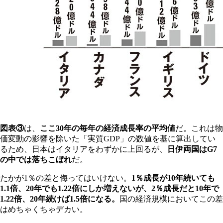
図表③
は、
ここ30年の毎年の経済成長率の平均値
だ。これは物
価変動の影響を除いた「実質GDP」の数値を基に算出してい
るため、日本はイタリアをわずかに上回るが、
日伊両国はG7
の中では落ちこぼれ
だ。
たかが1％の差と侮ってはいけない。
1％成長が10年続いても
1.1倍、20年でも1.22倍にしか増えないが、2％成長だと10年で
1.22倍、20年続けば1.5倍になる。
国の経済規模においてこの差
はめちゃくちゃデカい。