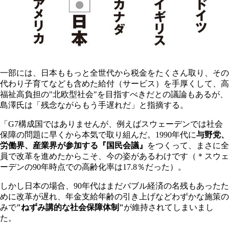
一部には、日本ももっと全世代から税金をたくさん取り、その
代わり子育てなども含めた給付（サービス）を手厚くして、高
福祉高負担の"北欧型社会"を目指すべきだとの議論もあるが、
島澤氏は「残念ながらもう手遅れだ」と指摘する。
「G7構成国ではありませんが、例えばスウェーデンでは社会
保障の問題に早くから本気で取り組んだ。1990年代に
与野党、
労働界、産業界が参加する『国民会議』
をつくって、まさに全
員で改革を進めたからこそ、今の姿があるわけです（＊スウェ
ーデンの90年時点での高齢化率は17.8％だった）。
しかし日本の場合、90年代はまだバブル経済の名残もあったた
めに改革が遅れ、年金支給年齢の引き上げなどわずかな施策の
みで
"ねずみ講的な社会保障体制"
が維持されてしまいまし
た。