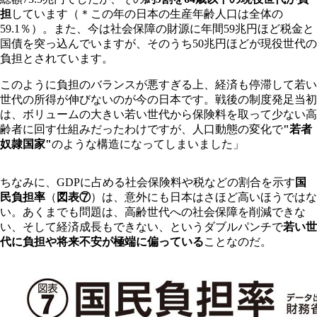
担
しています（＊この年の日本の生産年齢人口は全体の
59.1％）。また、今は社会保障の財源に年間59兆円ほど税金と
国債を突っ込んでいますが、そのうち50兆円ほどが現役世代の
負担とされています。
このように負担のバランスが悪すぎる上、経済も停滞して若い
世代の所得が伸びないのが今の日本です。戦後の制度発足当初
は、ボリュームの大きい若い世代から保険料を取って少ない高
齢者に回す仕組みだったわけですが、人口動態の変化で
"若者
奴隷国家"
のような構造になってしまいました」
ちなみに、GDPに占める社会保険料や税などの割合を示す
国
民負担率
（
図表⑦
）は、意外にも日本はさほど高いほうではな
い。あくまでも問題は、高齢世代への社会保障を削減できな
い、そして経済成長もできない、というダブルパンチで
若い世
代に負担や将来不安が極端に偏っている
ことなのだ。