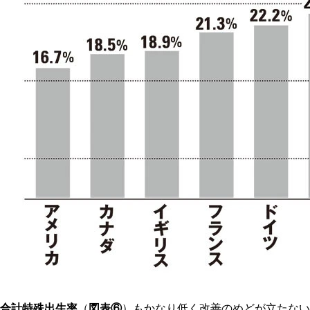
合計特殊出生率
（
図表⑥
）もかなり低く改善のめどが立たない