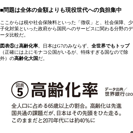
■問題は全体の金額よりも現役世代への負担集中
ここからは税や社会保険料といった「徴収」と、社会保障、少
子化対策といった政府から国民へのサービスに関わる分野のデ
ータ比較だ。
図表⑤
は
高齢化率
。日本はG7のみならず、
全世界でもトップ
（正確には上にモナコ公国がいるが、特殊すぎる国なので除
外）の
高齢化大国
だ。