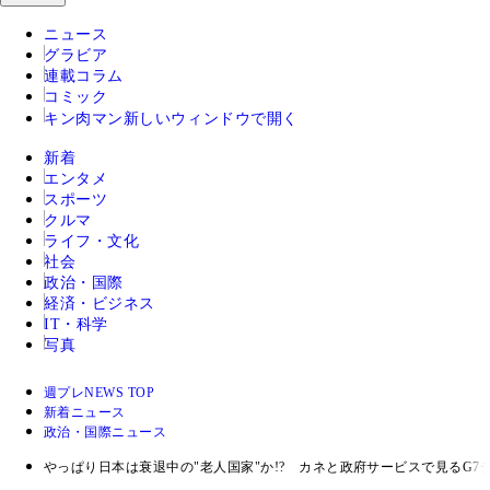
ニュース
グラビア
連載コラム
コミック
キン肉マン
新しいウィンドウで開く
新着
エンタメ
スポーツ
クルマ
ライフ・文化
社会
政治・国際
経済・ビジネス
IT・科学
写真
週プレNEWS TOP
新着ニュース
政治・国際ニュース
やっぱり日本は衰退中の"老人国家"か!? カネと政府サービスで見るG7