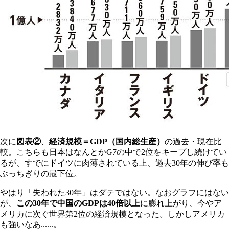
次に
図表②
、
経済規模＝GDP（国内総生産）
の過去・現在比
較。こちらも日本はなんとかG7の中で2位をキープし続けてい
るが、すでにドイツに肉薄されている上、過去30年の伸び率も
ぶっちぎりの最下位。
やはり「失われた30年」はダテではない。なおグラフにはない
が、
この30年で中国のGDPは40倍以上
に膨れ上がり、今やア
メリカに次ぐ世界第2位の経済規模となった。しかしアメリカ
も強いなあ......。