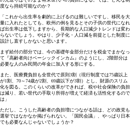
度なら持続可能なのか？
「これから出生率を劇的に上げるのは難しいですし、移民を大
量に入れたとしても、欧州の例を見るとその子供の世代になれ
ば出生率は低下しますから、長期的な人口減少トレンドは変わ
らないでしょう。やはり、少子化・人口減を前提とした制度に
設計し直すしかないと思います。
まず給付の部分では、今の基礎年金部分だけを税金でまかなっ
て『高齢者向けベーシックインカム』のようにし、2階部分は
必要な人のみ民間の年金に加入する形にする。
また、医療費負担も全世代で原則3割（現行制度では75歳以上
が1割、70～74歳が2割、69歳以下が3割）とし、財源のスリム
化を図る。このくらいの改革ができれば、税や社会保険の負担
は減り、若い世代の手取り所得が増えて経済も活性化するので
は」
ただし、こうした高齢者の負担増につながる話は、どの政党も
選挙ではなかなか掲げられない。「国民会議」、やっぱり日本
でも必要なんじゃないでしょうか？