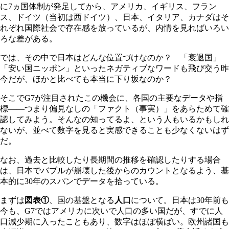
に7ヵ国体制が発足してから、アメリカ、イギリス、フラン
ス、ドイツ（当初は西ドイツ）、日本、イタリア、カナダはそ
れぞれ国際社会で存在感を放っているが、内情を見ればいろい
ろな差がある。
では、その中で日本はどんな位置づけなのか？ 「衰退国」
「安い国ニッポン」といったネガティブなワードも飛び交う昨
今だが、ほかと比べても本当に下り坂なのか？
そこでG7が注目されたこの機会に、各国の主要なデータや指
標――つまり偏見なしの「ファクト（事実）」をあらためて確
認してみよう。そんなの知ってるよ、という人もいるかもしれ
ないが、並べて数字を見ると実感できることも少なくないはず
だ。
なお、過去と比較したり長期間の推移を確認したりする場合
は、日本でバブルが崩壊した後からのカウントとなるよう、基
本的に30年のスパンでデータを拾っている。
まずは
図表①
、国の基盤となる
人口
について。日本は30年前も
今も、G7ではアメリカに次いで人口の多い国だが、すでに人
口減少期に入ったこともあり、数字はほぼ横ばい。欧州諸国も