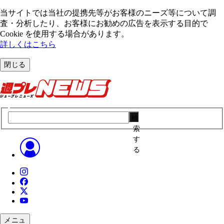
当サイトでは当社の提携先等がお客様のニーズ等について調
査・分析したり、お客様にお勧めの広告を表⽰する⽬的で
Cookie を使⽤する場合があります。
詳しくはこちら
閉じる
検
索
す
る
メニュ