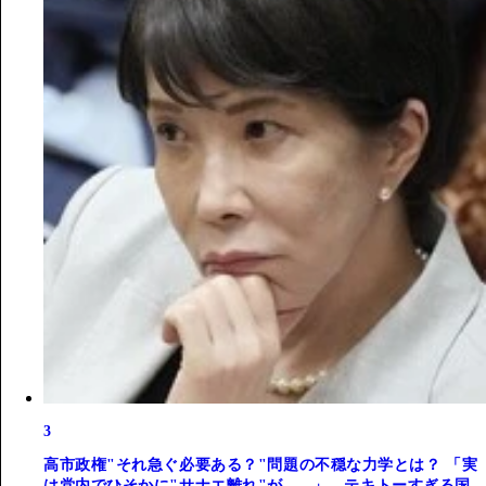
3
高市政権"それ急ぐ必要ある？"問題の不穏な力学とは？ 「実
は党内でひそかに"サナエ離れ"が......」。テキトーすぎる国