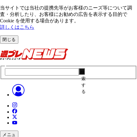
当サイトでは当社の提携先等がお客様のニーズ等について調
査・分析したり、お客様にお勧めの広告を表⽰する⽬的で
Cookie を使⽤する場合があります。
詳しくはこちら
閉じる
検
索
す
る
メニュ