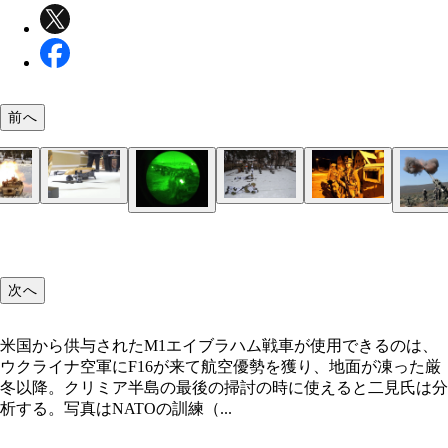
前へ
米国から供与されたM1エイブラハム戦車が使用で
ウクライナ南東部の地上は泥濘期に入り、戦車が動
そこから、米国供与の暗視装置を付けたウクライナ
「七人のサムライ」と呼ぶ、暗視装置とサプレッサ
は、ウクライナ空軍にF16が来て航空優勢を獲り、
くなる。しかし上空は、無数の各種（偵察・爆撃・
下車して、隠密裏に地雷原を手作業で除去し、突入
備の小銃を持った一個分隊が、地雷原に作った突入
が凍った厳冬以降。クリミア半島の最後の掃討の時
撃）ドローン、無人機が飛び交っている。写真は中
を作る（写真：ウクライナ国防省）
らロシア軍塹壕に忍び寄り、ロシア兵を次々と倒し
夜間、ウクライナ軍は歩兵装甲戦闘車で最前線に接
昼間は、ウクライナ軍砲兵部隊の担当や写真の
次へ
えると二見氏は分析する。写真はNATOの訓練（写
偵察ドローン（写真：柿谷哲也）
く。写真は欧州との訓練 （写真：ウクライナ国防
る。写真はウクライナと欧州軍との訓練（写真：ウ
155mmM777榴弾砲、そして105mm榴弾砲、120m
米陸軍）
イナ国防省）
で徹底的にロシア軍陣地を砲撃する。写真は米陸軍
練（写真：米陸軍）
米国から供与されたM1エイブラハム戦車が使用できるのは、
ウクライナ空軍にF16が来て航空優勢を獲り、地面が凍った厳
冬以降。クリミア半島の最後の掃討の時に使えると二見氏は分
析する。写真はNATOの訓練（...