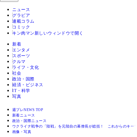
ニュース
グラビア
連載コラム
コミック
キン肉マン
新しいウィンドウで開く
新着
エンタメ
スポーツ
クルマ
ライフ・文化
社会
政治・国際
経済・ビジネス
IT・科学
写真
週プレNEWS TOP
新着ニュース
政治・国際ニュース
ウクライナ戦争の「陸戦」を元陸自の幕僚長が総括！ これからのキーワ
画像・写真