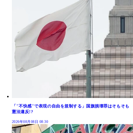
「"不快感"で表現の自由を規制する」国旗損壊罪はそもそも
憲法違反!?
2026年08月08日 08:30