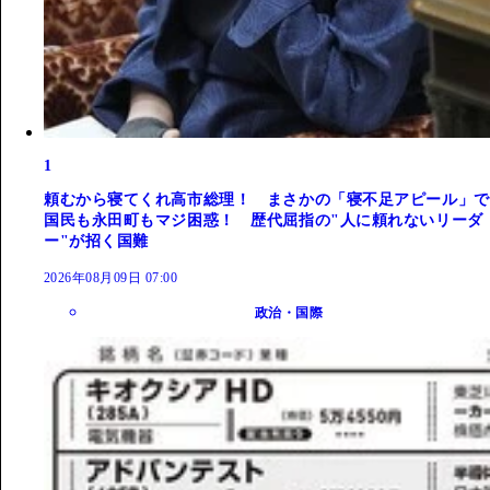
1
頼むから寝てくれ高市総理！ まさかの「寝不足アピール」で
国民も永田町もマジ困惑！ 歴代屈指の"人に頼れないリーダ
ー"が招く国難
2026年08月09日 07:00
政治・国際