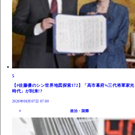
5
【#佐藤優のシン世界地図探索172】「高市幕府≒三代将軍家光
時代」が到来!?
2026年08月07日 07:00
政治・国際