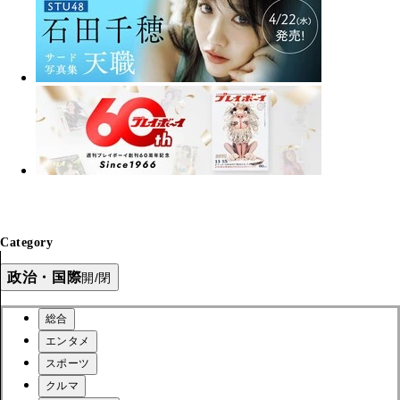
Category
政治・国際
開/閉
総合
エンタメ
スポーツ
クルマ