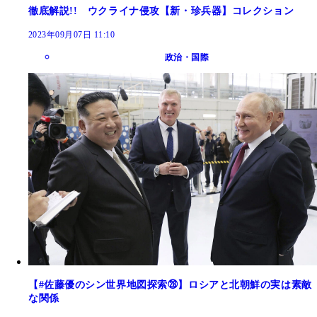
徹底解説!! ウクライナ侵攻【新・珍兵器】コレクション
2023年09月07日 11:10
政治・国際
【#佐藤優のシン世界地図探索㉘】ロシアと北朝鮮の実は素敵
な関係