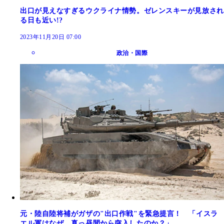
出口が見えなすぎるウクライナ情勢。ゼレンスキーが見放され
る日も近い!?
2023年11月20日 07:00
政治・国際
元・陸自陸将補がガザの"出口作戦"を緊急提言！ 「イスラ
エル軍はなぜ、真っ昼間から突入したのか？」