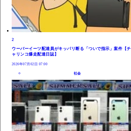
2
ウーバーイーツ配達員がキッパリ断る「ついで指示」案件【チ
ャリンコ爆走配達日誌】
2026年07月02日 07:00
社会