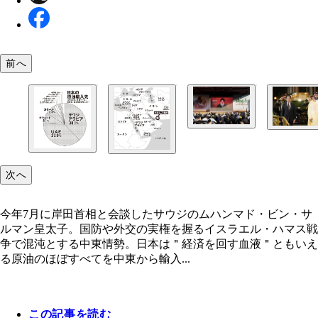
前へ
レバノンのベイルート近郊でヒズボラの指導者ナス
今年7月に岸田首相と会談したサウジのムハンマド
師のテレビ演説を聞く支持者たち。ヒズボラは対イ
ン・サルマン皇太子。国防や外交の実権を握る
エル戦力として15万発のミサイルやロケット弾を
次へ
る
今年7月に岸田首相と会談したサウジのムハンマド・ビン・サ
ルマン皇太子。国防や外交の実権を握るイスラエル・ハマス戦
争で混沌とする中東情勢。日本は＂経済を回す血液＂ともいえ
る原油のほぼすべてを中東から輸入...
グラフの2022年、原油輸入の中東依存度は約94％
日本が輸入する湾岸諸国産の原油の多くはホルムズ
ア制裁の影響で今年はさらに依存が進み、9月の速
を通過して運ばれるが、イランが有事の際にこの海
96％！
封鎖する可能性もある。もし事態が長期化すれば日
この記事を読む
済は干上がってしまう