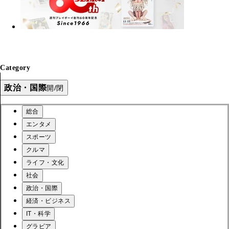
Category
政治・国際
開/閉
総合
エンタメ
スポーツ
クルマ
ライフ・文化
社会
政治・国際
経済・ビジネス
IT・科学
グラビア