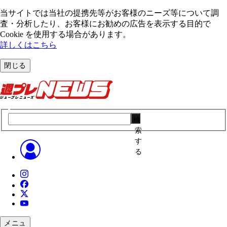
当サイトでは当社の提携先等がお客様のニーズ等について調
査・分析したり、お客様にお勧めの広告を表⽰する⽬的で
Cookie を使⽤する場合があります。
詳しくはこちら
閉じる
検
索
す
る
メニュ