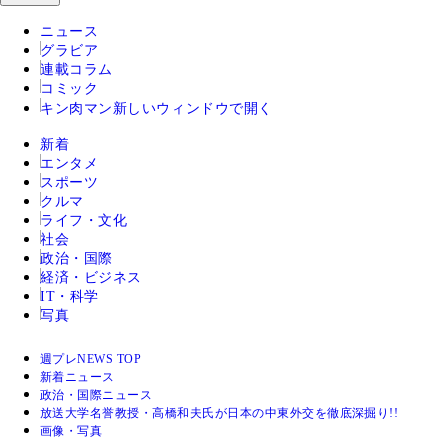
ニュース
グラビア
連載コラム
コミック
キン肉マン
新しいウィンドウで開く
新着
エンタメ
スポーツ
クルマ
ライフ・文化
社会
政治・国際
経済・ビジネス
IT・科学
写真
週プレNEWS TOP
新着ニュース
政治・国際ニュース
放送大学名誉教授・高橋和夫氏が日本の中東外交を徹底深掘り!!
画像・写真