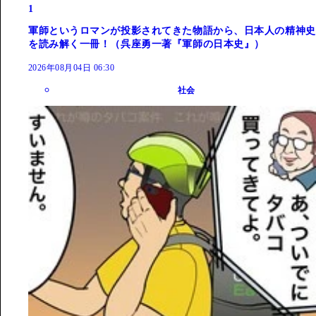
1
軍師というロマンが投影されてきた物語から、日本人の精神史
を読み解く一冊！（呉座勇一著『軍師の日本史』）
2026年08月04日 06:30
社会