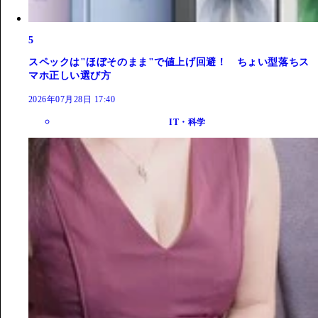
5
スペックは"ほぼそのまま"で値上げ回避！ ちょい型落ちス
マホ正しい選び方
2026年07月28日 17:40
IT・科学