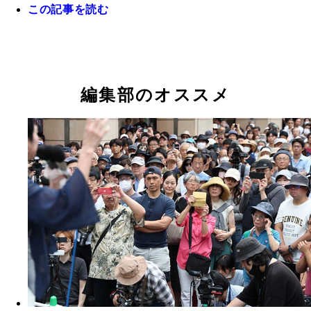
この記事を読む
ひまそらあかね（無所属）作家・41歳
野間口翔（無所属）会社員・36歳
大和行男（無所属）医師・46歳
木宮みつき（未来党）政治団体役員・71歳
石丸伸二（無所属）無職・41歳
小野寺こうき（忠臣蔵羲士新党）会社役員・79歳
しんどう伸夫（お金をみんなへ シン独立党）政治
竹本秀之（無所属）無職・68歳
桜井誠（日本第一党）政治団体職員・52歳
ドクター・中松（無所属）国際創造学者・96歳
安野たかひろ（無所属）AIエンジニア・33歳
清水国明（清水国明と東京都の安全な未来をつくる
AIメイヤー（AI党）実業家・51歳
桑原まりこ（無所属）会社員・50歳
ゴトウテルキ（ラブ＆ピース党）自営業・41歳
河合ゆうすけ（ジョーカー議員と投票率を上げる会
福本繁幸（無所属）会社役員・57歳
黒川あつひこ（つばさの党）会社経営・45歳（写
桑島康文（核融合党）医師・62歳
田母神としお（無所属）講演業・75歳
蓮舫（無所属）政治団体代表・56歳
ないとうひさお（無所属）農業・67歳
内野愛里（カワイイ私の政見放送を見てね）合同会
石丸幸人（石丸幸人党）医師・51歳
尾関あゆみ（ポーカー党）自営業・43歳
小松けん（ゴルフ党）会社経営・36歳
かがたたくじ（覇王党）会社役員・47歳
福永かつや（NHKから国民を守る党）弁護士・43
犬伏宏明（NHKから国民を守る党）会社役員・48
武内隆（NHKから国民を守る党）会社員・61歳
遠藤信一（NHKから国民を守る党）アルバイト・5
上楽むねゆき（NHKから国民を守る党）会社役員・
二宮大造（NHKから国民を守る党）会社員・53歳
中江ともや（NHKから国民を守る党）ホスト・32
ふなはしゆめと（NHKから国民を守る党）会社員・
山田信一（NHKから国民を守る党）個人投資家・5
加藤英明（NHKから国民を守る党）会社役員・65
草尾あつし（NHKから国民を守る党）会社役員・5
津村大作（NHKから国民を守る党）会社役員・50
横山緑（NHKから国民を守る党）インターネット
前田太一（NHKから国民を守る党）自営業・38歳
みなみ俊輔（NHKから国民を守る党）アルバイト・
ふくはらしるび（NHKから国民を守る党）起業コ
木村よしたか（NHKから国民を守る党）会社員・4
三輪陽一（NHKから国民を守る党）アルバイト・4
松尾芳治（NHKから国民を守る党）フリーランス
ホカリジン（無所属）プランナー・57歳
小林弘（無所属）建設業・49歳
加藤健一郎（無所属）医師・74歳
向後真徳（無所属）公認会計士・62歳
うしくぼのぶお（無所属）企業役員・51歳
古田真（略称・土頭を働かし最高裁裁判官5人を弾
さわしげみ（無所属）民間外交家・47歳
小池ゆりこ（無所属）東京都知事・71歳
うつみさとる（市民がつくる政治の会）医師・49歳
アキノリ将軍未満（ネオ幕府アキノリ党）会社員・
代表・75歳
会社役員・73歳
ンフルエンサー・43歳
理の外山まき氏）
表社員・31歳
ィアン・46歳
ティング・41歳
ニア・46歳
党）合同会社代表・77歳
編集部のオススメ