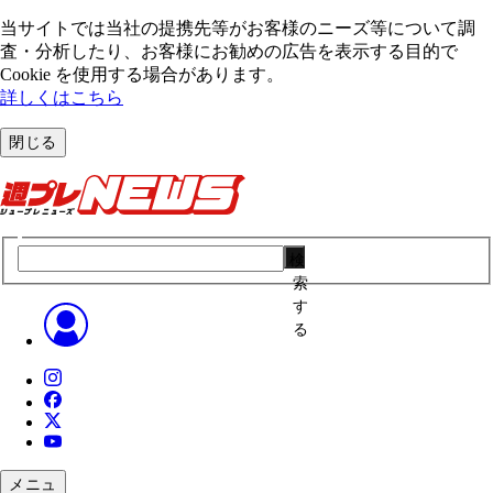
当サイトでは当社の提携先等がお客様のニーズ等について調
査・分析したり、お客様にお勧めの広告を表⽰する⽬的で
Cookie を使⽤する場合があります。
詳しくはこちら
閉じる
検
索
す
る
メニュ