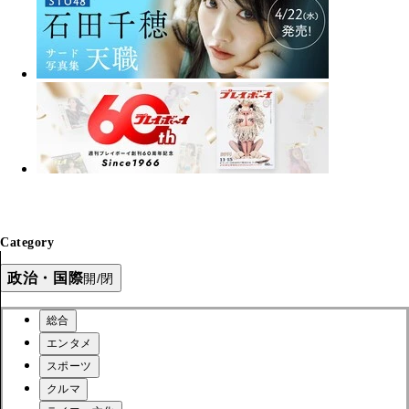
Category
政治・国際
開/閉
総合
エンタメ
スポーツ
クルマ