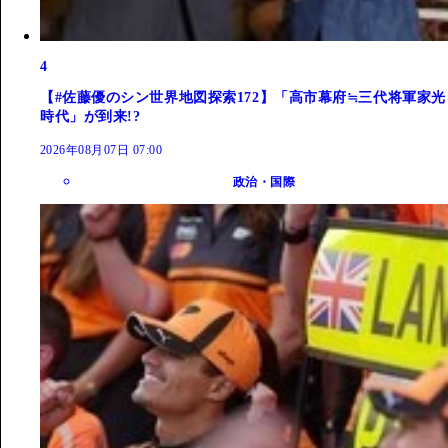
4
【#佐藤優のシン世界地図探索172】「高市幕府≒三代将軍家光
時代」が到来!?
2026年08月07日 07:00
政治・国際