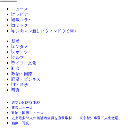
ニュース
グラビア
連載コラム
コミック
キン肉マン
新しいウィンドウで開く
新着
エンタメ
スポーツ
クルマ
ライフ・文化
社会
政治・国際
経済・ビジネス
IT・科学
写真
週プレNEWS TOP
新着ニュース
政治・国際ニュース
史上最多56人の候補者全員を直撃取材！ 東京都知事選「人生激場」
画像・写真