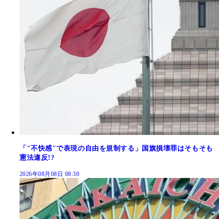
「"不快感"で表現の自由を規制する」国旗損壊罪はそもそも
憲法違反!?
2026年08月08日 08:30