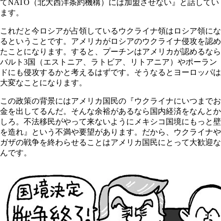
てNATO（北大西洋条約機構）には加盟させない』と話してい
ます。
これだと今ロシアが占領しているウクライナ領はロシア領にな
るということです。アメリカがロシアのウクライナ侵攻を認め
たことになります。すると、プーチンはアメリカが認めるなら
バルト3国（エストニア、ラトビア、リトアニア）やポーラン
ドにも侵攻するかと考えるはずです。そうなるとヨーロッパは
大変なことになります。
この政策の背景にはアメリカ国民の『ウクライナにいつまでお
金を出してるんだ。そんな余裕があるなら国内経済をなんとか
しろ。不法移民がやって来ないようにメキシコ国境にもっと壁
を造れ』という不満や要望があります。だから、ウクライナや
ガザの戦争を終わらせることはアメリカ国民にとって大歓迎な
んです。