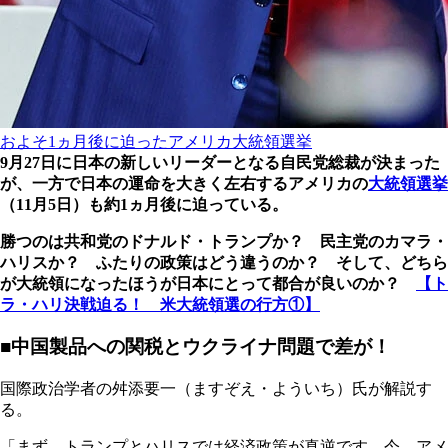
およそ1ヵ月後に迫ったアメリカ大統領選挙
9月27日に日本の新しいリーダーとなる自民党総裁が決まった
が、一方で日本の運命を大きく左右するアメリカの
大統領選挙
（11月5日）も約1ヵ月後に迫っている。
勝つのは共和党のドナルド・トランプか？ 民主党のカマラ・
ハリスか？ ふたりの政策はどう違うのか？ そして、どちら
が大統領になったほうが日本にとって都合が良いのか？
【ト
ラ・ハリ決戦迫る！ 米大統領選の行方①】
■中国製品への関税とウクライナ問題で差が！
国際政治学者の舛添要一（ますぞえ・よういち）氏が解説す
る。
「まず、トランプとハリスでは経済政策が真逆です。今、アメ