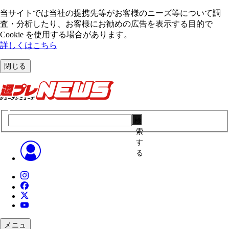
当サイトでは当社の提携先等がお客様のニーズ等について調
査・分析したり、お客様にお勧めの広告を表⽰する⽬的で
Cookie を使⽤する場合があります。
詳しくはこちら
閉じる
検
索
す
る
メニュ