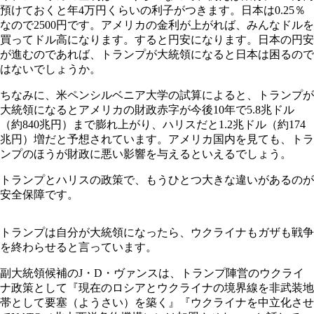
預けておくと年4万円くらいの利子がつきます。日本は0.25％
なので2500円です。アメリカの金利が上がれば、みんなドルを
買ってドル高になります。すると円安になります。日本の円安
が進むのであれば、トランプが大統領になると日本は困るので
はないでしょうか。
ちなみに、米ペンシルベニア大学の試算によると、トランプが
大統領になるとアメリカの財政赤字が今後10年で5.8兆ドル
（約840兆円）まで膨れ上がり、ハリスだと1.2兆ドル（約174
兆円）増だと予想されています。アメリカ国内を見ても、トラ
ンプのほうが財政に悪い影響を与えるといえるでしょう。
トランプとハリスの政策で、もうひとつ大きな違いがあるのが
安全保障です。
トランプは自分が大統領になったら、ウクライナもガザも戦争
を終わらせると言っています。
副大統領候補のJ・D・ヴァンスは、トランプ陣営のウクライ
ナ政策として『現在のロシアとウクライナの境界線を非武装地
帯として要塞（ようさい）を築く』『ウクライナを中立化させ