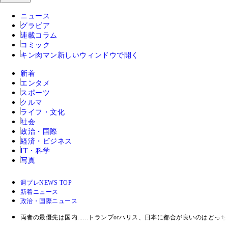
ニュース
グラビア
連載コラム
コミック
キン肉マン
新しいウィンドウで開く
新着
エンタメ
スポーツ
クルマ
ライフ・文化
社会
政治・国際
経済・ビジネス
IT・科学
写真
週プレNEWS TOP
新着ニュース
政治・国際ニュース
両者の最優先は国内......トランプorハリス、日本に都合が良いのはどっち