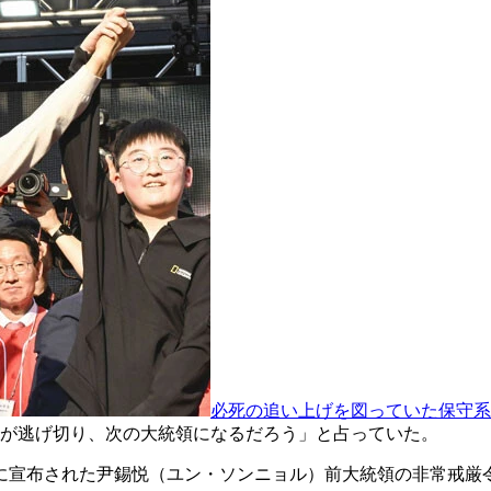
必死の追い上げを図っていた保守系
が逃げ切り、次の大統領になるだろう」と占っていた。
日に宣布された尹錫悦（ユン・ソンニョル）前大統領の非常戒厳