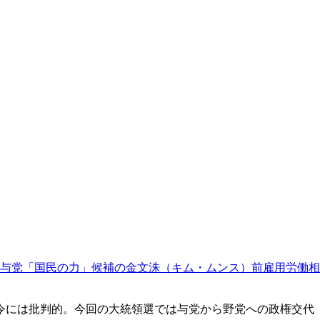
与党「国民の力」候補の金文洙（キム・ムンス）前雇用労働相
令には批判的。今回の大統領選では与党から野党への政権交代