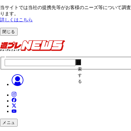
当サイトでは当社の提携先等がお客様のニーズ等について調査・
ります。
詳しくはこちら
閉じる
検
索
す
る
メニュ