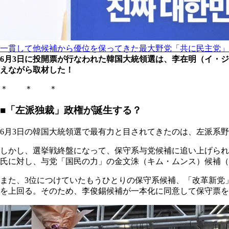
一貫して他候補から優位を保ってきた最大野党「共に民主党」
6月3日に投開票が行なわれた韓国大統領選は、李在明（イ・
えながら取材した！
＊ ＊ ＊
■「左派独裁」政権が誕生する？
6月3日の韓国大統領選で最有力と目されてきたのは、左派系野
しかし、選挙戦終盤になって、保守系与党候補に追い上げられ
氏に対し、与党「国民の力」の金文洙（キム・ムンス）候補（73
また、3位につけていたもうひとりの保守系候補、「改革新党」の
を上回る。そのため、李俊錫候補が一本化に同意して保守票を