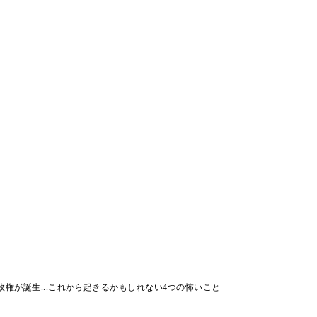
政権が誕生...これから起きるかもしれない4つの怖いこと