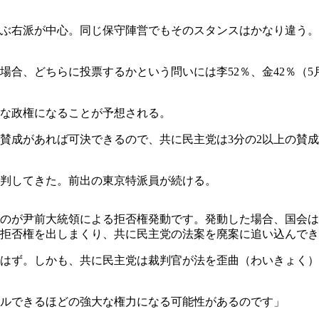
ぶ右派が中心。同じ保守陣営でもそのスタンスはかなり違う。
合、どちらに投票するかという問いには李52％、金42％（5月
な政権になることが予想される。
数の賛成があれば可決できるので、共に民主党は3分の2以上の
判してきた。前出の東京特派員が続ける。
のが尹前大統領による拒否権発動です。発動した場合、国会は
回も拒否権を出しまくり、共に民主党の法案を廃案に追い込んで
はず。しかも、共に民主党は裁判官が法を歪曲（わいきょく）
ルできるほどの強大な権力になる可能性があるのです」