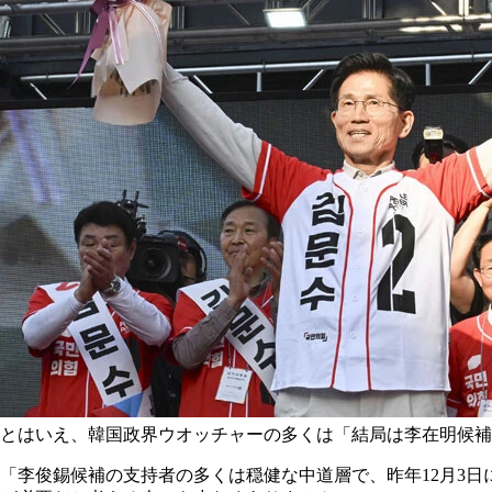
とはいえ、韓国政界ウオッチャーの多くは「結局は李在明候補
「李俊錫候補の支持者の多くは穏健な中道層で、昨年12月3