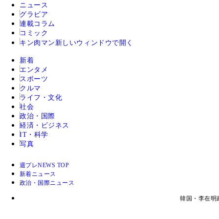
ニュース
グラビア
連載コラム
コミック
キン肉マン
新しいウィンドウで開く
新着
エンタメ
スポーツ
クルマ
ライフ・文化
社会
政治・国際
経済・ビジネス
IT・科学
写真
週プレNEWS TOP
新着ニュース
政治・国際ニュース
韓国・李在明