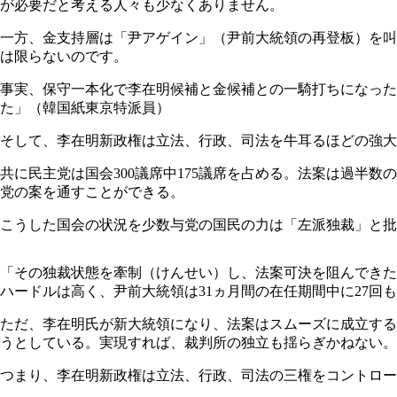
が必要だと考える人々も少なくありません。
一方、金支持層は「尹アゲイン」（尹前大統領の再登板）を叫
は限らないのです。
事実、保守一本化で李在明候補と金候補との一騎打ちになった場
た」（韓国紙東京特派員）
そして、李在明新政権は立法、行政、司法を牛耳るほどの強大
共に民主党は国会300議席中175議席を占める。法案は過半
党の案を通すことができる。
こうした国会の状況を少数与党の国民の力は「左派独裁」と批
「その独裁状態を牽制（けんせい）し、法案可決を阻んできた
ハードルは高く、尹前大統領は31ヵ月間の在任期間中に27
ただ、李在明氏が新大統領になり、法案はスムーズに成立する
うとしている。実現すれば、裁判所の独立も揺らぎかねない。
つまり、李在明新政権は立法、行政、司法の三権をコントロー