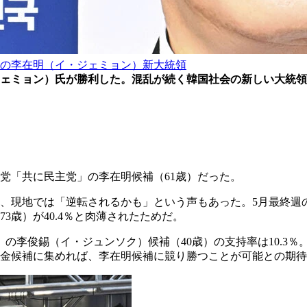
の李在明（イ・ジェミョン）新大統領
ジェミョン）氏が勝利した。混乱が続く韓国社会の新しい大統
党「共に民主党」の李在明候補（61歳）だった。
、現地では「逆転されるかも」という声もあった。5月最終週の
歳）が40.4％と肉薄されたためだ。
李俊錫（イ・ジュンソク）候補（40歳）の支持率は10.3％。
金候補に集めれば、李在明候補に競り勝つことが可能との期待