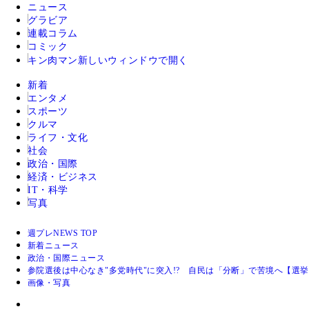
ニュース
グラビア
連載コラム
コミック
キン肉マン
新しいウィンドウで開く
新着
エンタメ
スポーツ
クルマ
ライフ・文化
社会
政治・国際
経済・ビジネス
IT・科学
写真
週プレNEWS TOP
新着ニュース
政治・国際ニュース
参院選後は中心なき"多党時代"に突入!? 自民は「分断」で苦境へ【選
画像・写真