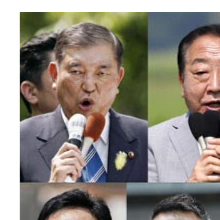
（上左から）自民党総裁の石破首相、立憲民主党の
組の山本代表、参政党の神谷代表、社民党の福島党
対談を行なったJX通信社代表の米重克洋氏（左）