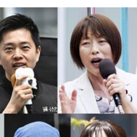
党の田村委員長、（下左から）国民民主党の玉木代表、れいわ