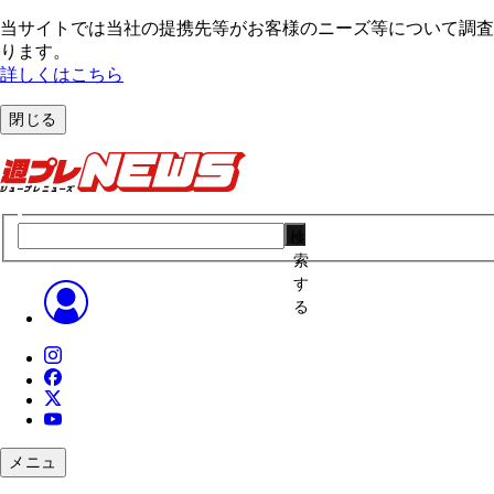
当サイトでは当社の提携先等がお客様のニーズ等について調査・
ります。
詳しくはこちら
閉じる
検
索
す
る
メニュ