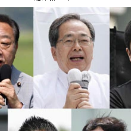
野田代表、公明党の斉藤代表、日本維新の会の吉村代表、共産
首、日本保守党の百田代表、みんなでつくる党の大津党首
と、選挙プランナーの松田馨氏（右）