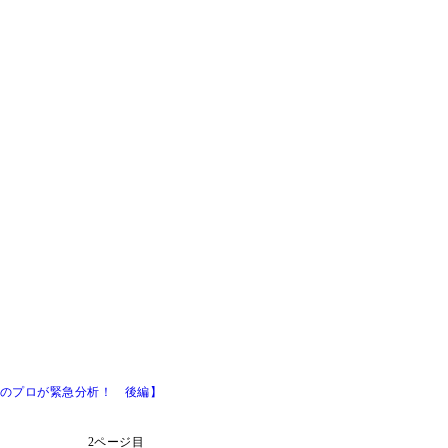
挙のプロが緊急分析！ 後編】
2ページ目