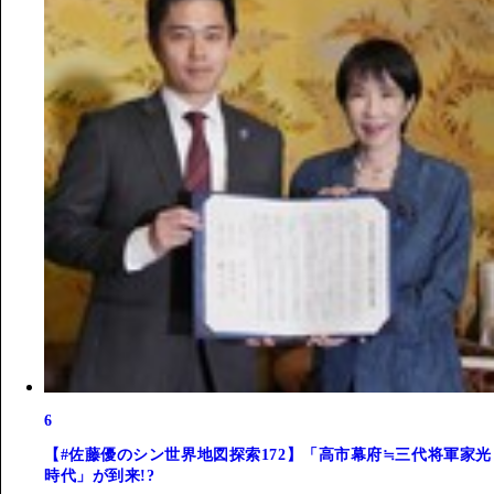
6
【#佐藤優のシン世界地図探索172】「高市幕府≒三代将軍家光
時代」が到来!?