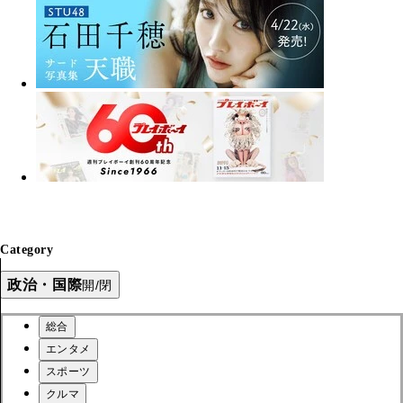
Category
政治・国際
開/閉
総合
エンタメ
スポーツ
クルマ