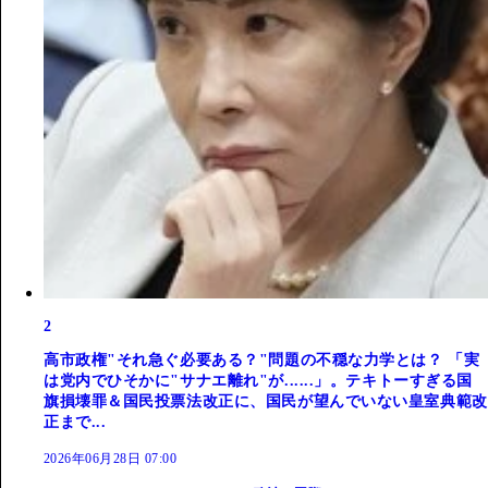
2
高市政権"それ急ぐ必要ある？"問題の不穏な力学とは？ 「実
は党内でひそかに"サナエ離れ"が......」。テキトーすぎる国
旗損壊罪＆国民投票法改正に、国民が望んでいない皇室典範改
正まで...
2026年06月28日 07:00