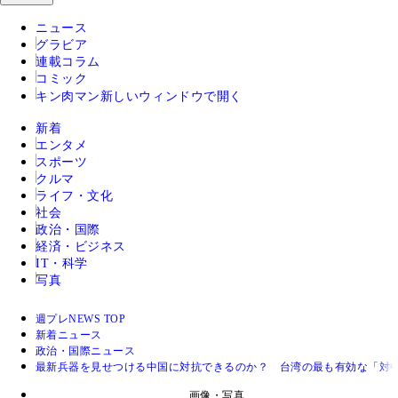
ニュース
グラビア
連載コラム
コミック
キン肉マン
新しいウィンドウで開く
新着
エンタメ
スポーツ
クルマ
ライフ・文化
社会
政治・国際
経済・ビジネス
IT・科学
写真
週プレNEWS TOP
新着ニュース
政治・国際ニュース
最新兵器を見せつける中国に対抗できるのか？ 台湾の最も有効な「対
画像・写真