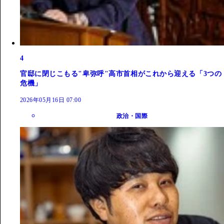
4
官邸に閉じこもる"卑弥呼"高市首相がこれから迎える「3つの
危機」
2026年05月16日 07:00
政治・国際