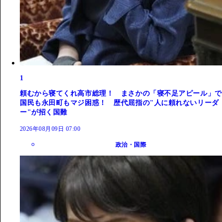
1
頼むから寝てくれ高市総理！ まさかの「寝不足アピール」で
国民も永田町もマジ困惑！ 歴代屈指の"人に頼れないリーダ
ー"が招く国難
2026年08月09日 07:00
政治・国際