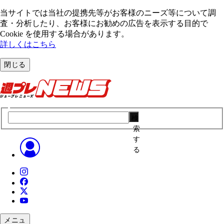
当サイトでは当社の提携先等がお客様のニーズ等について調
査・分析したり、お客様にお勧めの広告を表⽰する⽬的で
Cookie を使⽤する場合があります。
詳しくはこちら
閉じる
検
索
す
る
メニュ