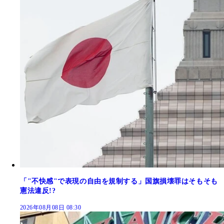
「"不快感"で表現の自由を規制する」国旗損壊罪はそもそも
憲法違反!?
2026年08月08日 08:30