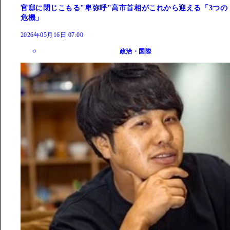
官邸に閉じこもる"卑弥呼"高市首相がこれから迎える「3つの
危機」
2026年05月16日 07:00
政治・国際