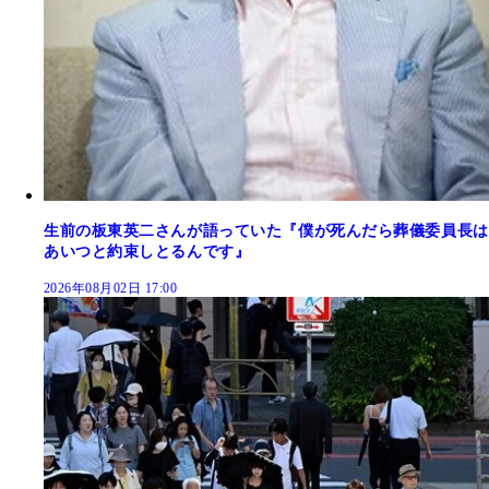
生前の板東英二さんが語っていた『僕が死んだら葬儀委員長は
あいつと約束しとるんです』
2026年08月02日 17:00