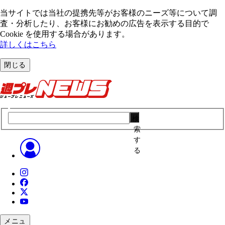
当サイトでは当社の提携先等がお客様のニーズ等について調
査・分析したり、お客様にお勧めの広告を表⽰する⽬的で
Cookie を使⽤する場合があります。
詳しくはこちら
閉じる
検
索
す
る
メニュ