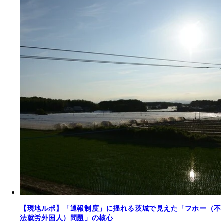
【現地ルポ】「通報制度」に揺れる茨城で見えた「フホー（不
法就労外国人）問題」の核心