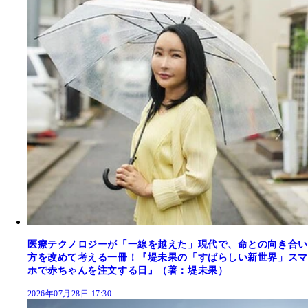
医療テクノロジーが「一線を越えた」現代で、命との向き合い
方を改めて考える一冊！『堤未果の「すばらしい新世界」スマ
ホで赤ちゃんを注文する日』（著：堤未果）
2026年07月28日 17:30