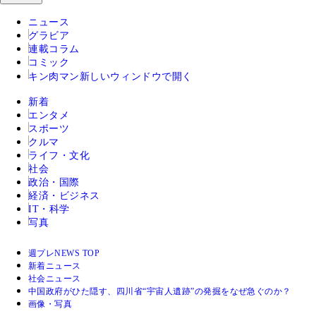
ニュース
グラビア
連載コラム
コミック
キン肉マン
新しいウィンドウで開く
新着
エンタメ
スポーツ
クルマ
ライフ・文化
社会
政治・国際
経済・ビジネス
IT・科学
写真
週プレNEWS TOP
新着ニュース
社会ニュース
中国政府がひた隠す、四川省“宇宙人遺跡”の発掘をなぜ急ぐのか？
画像・写真