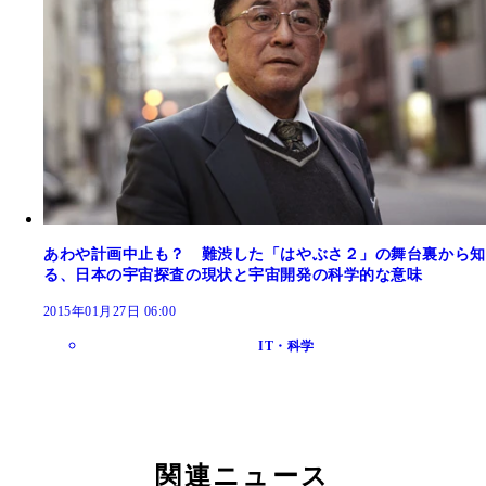
あわや計画中止も？ 難渋した「はやぶさ２」の舞台裏から知
る、日本の宇宙探査の現状と宇宙開発の科学的な意味
2015年01月27日 06:00
IT・科学
関連ニュース