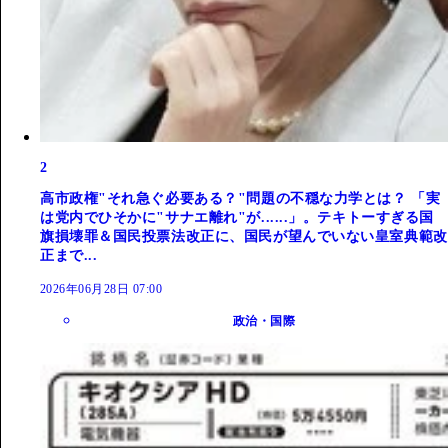
2
高市政権"それ急ぐ必要ある？"問題の不穏な力学とは？ 「実
は党内でひそかに"サナエ離れ"が......」。テキトーすぎる国
旗損壊罪＆国民投票法改正に、国民が望んでいない皇室典範改
正まで...
2026年06月28日 07:00
政治・国際