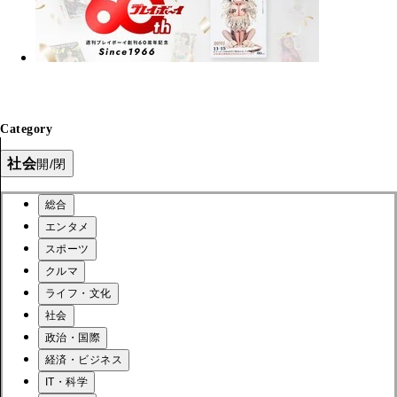
Category
社会
開/閉
総合
エンタメ
スポーツ
クルマ
ライフ・文化
社会
政治・国際
経済・ビジネス
IT・科学