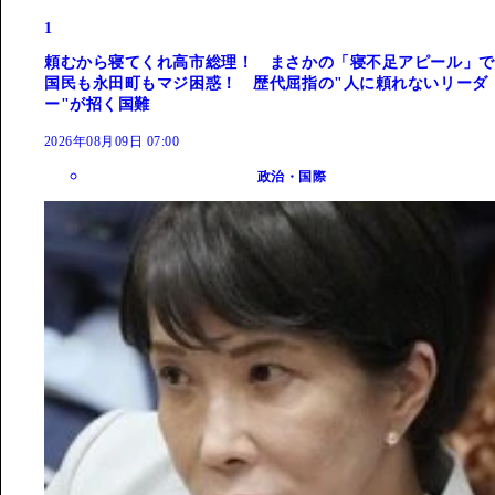
1
頼むから寝てくれ高市総理！ まさかの「寝不足アピール」で
国民も永田町もマジ困惑！ 歴代屈指の"人に頼れないリーダ
ー"が招く国難
2026年08月09日 07:00
政治・国際