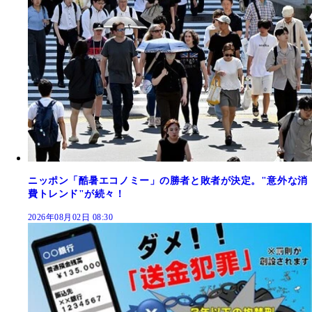
ニッポン「酷暑エコノミー」の勝者と敗者が決定。"意外な消
費トレンド"が続々！
2026年08月02日 08:30