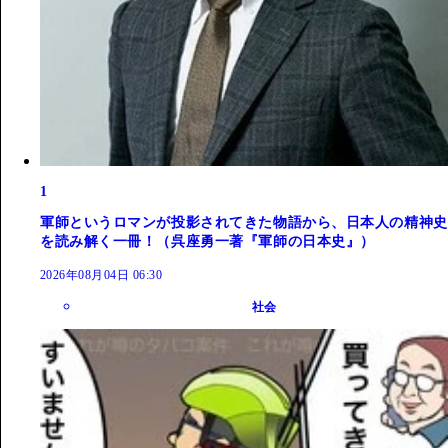
1
軍師というロマンが投影されてきた物語から、日本人の精神史
を読み解く一冊！（呉座勇一著『軍師の日本史』）
2026年08月04日 06:30
社会