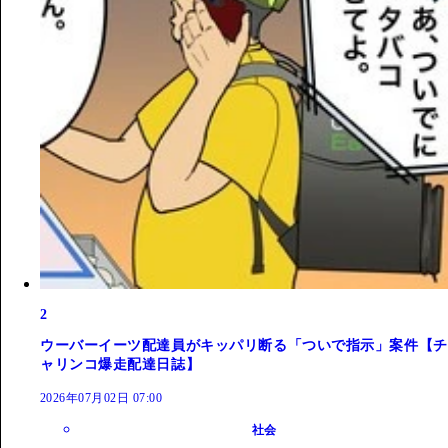
2
ウーバーイーツ配達員がキッパリ断る「ついで指示」案件【チ
ャリンコ爆走配達日誌】
2026年07月02日 07:00
社会