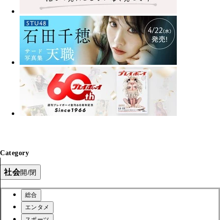
Category
社会
開/閉
総合
エンタメ
スポーツ