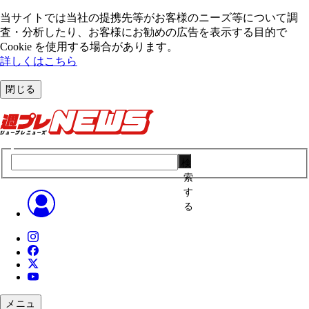
当サイトでは当社の提携先等がお客様のニーズ等について調
査・分析したり、お客様にお勧めの広告を表⽰する⽬的で
Cookie を使⽤する場合があります。
詳しくはこちら
閉じる
検
索
す
る
メニュ