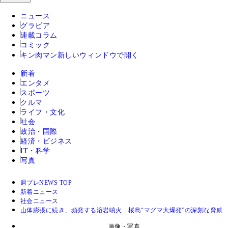
ニュース
グラビア
連載コラム
コミック
キン肉マン
新しいウィンドウで開く
新着
エンタメ
スポーツ
クルマ
ライフ・文化
社会
政治・国際
経済・ビジネス
IT・科学
写真
週プレNEWS TOP
新着ニュース
社会ニュース
山体膨張に続き、頻発する溶岩噴火…桜島“マグマ大爆発”の深刻な脅威
画像・写真