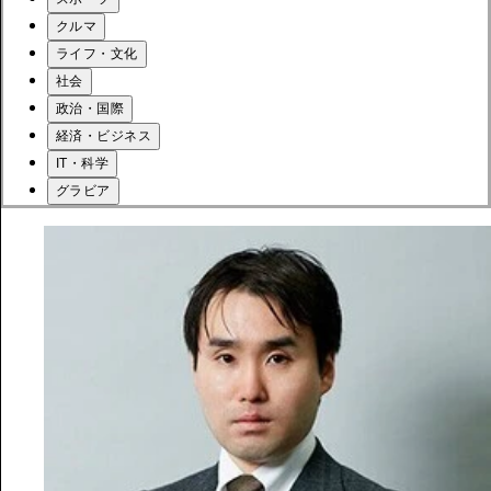
クルマ
ライフ・文化
社会
政治・国際
経済・ビジネス
IT・科学
グラビア