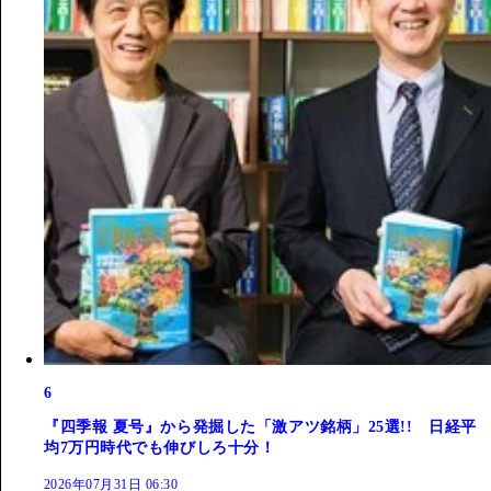
6
『四季報 夏号』から発掘した「激アツ銘柄」25選!! 日経平
均7万円時代でも伸びしろ十分！
2026年07月31日 06:30