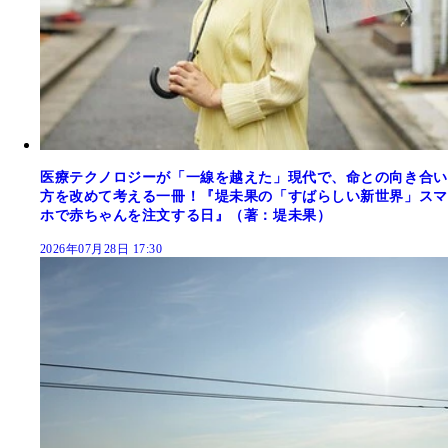
医療テクノロジーが「一線を越えた」現代で、命との向き合い
方を改めて考える一冊！『堤未果の「すばらしい新世界」スマ
ホで赤ちゃんを注文する日』（著：堤未果）
2026年07月28日 17:30