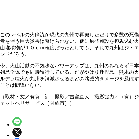
このレベルの火砕流が現代の九州で再発しただけで多数の死傷
者を伴う巨大災害は避けられない。仮に原発施設を包み込む火
山堆積物が１０ｃｍ程度だったとしても、それで九州はジ・エ
ンドだろう。
今、火山活動の不気味なパワーアップは、九州のみならず日本
列島全体でも同時進行している。だがやはり鹿児島、熊本のカ
ルデラ噴火が九州を消滅させるほどの壊滅的ダメージを及ぼす
ことは間違いない。
（取材・文／有賀 訓 撮影／吉留直人 撮影協力／（有）ジ
ェットヘリサービス［阿蘇市］）