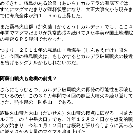
めてきた。桜島のある姶良（あいら）カルデラの海底下では、
すでにマグマだまりが満杯状態になり、大正大噴火から現在ま
でに海底全体が約１．５ｍも上昇した。
また霧島火山群（加久藤［かくとう］カルデラ）でも、ここ４
年間でマグマだまりが異常膨張を続けてきた事実が国土地理院
の精密ＧＰＳ観測でわかった。
つまり、２０１１年の霧島山・新燃岳（しんもえだけ）噴火
と、今回の桜島噴火は、もしかするとカルデラ破局噴火の接近
を告げるシグナルかもしれないのだ。
阿蘇山噴火も危機の前兆？
さらにもうひとつ、カルデラ破局噴火の再発の可能性を示唆し
ているのが、この３０万年間で４回の超巨大噴火を繰り返して
きた、熊本県の「阿蘇山」である。
霧島火山帯と大山（だいせん）火山帯の接点に広がる「阿蘇カ
ルデラ」の「中岳火口」でも、昨年１２月２４日から爆発的噴
火が始まり、今年１月１２日には桜島と張り合うように真っ赤
に燃えさかる大量のマグマを噴き上げた。