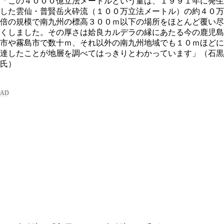
「この４０００億立法メートルという量は、１９９１年に発生
した雲仙・普賢岳火砕流（１００万立法メートル）の約４０万
倍の規模で南九州の標高３００ｍ以下の場所をほとんど覆い尽
くしました。その厚さは姶良カルデラの縁にあたる今の鹿児島
市や霧島市で数十ｍ、それ以外の南九州地域でも１０ｍほどに
達したことが地層を調べてはっきりとわかっています」（石黒
氏）