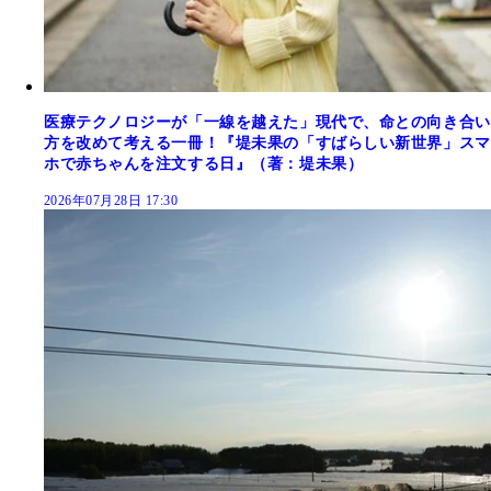
医療テクノロジーが「一線を越えた」現代で、命との向き合い
方を改めて考える一冊！『堤未果の「すばらしい新世界」スマ
ホで赤ちゃんを注文する日』（著：堤未果）
2026年07月28日 17:30