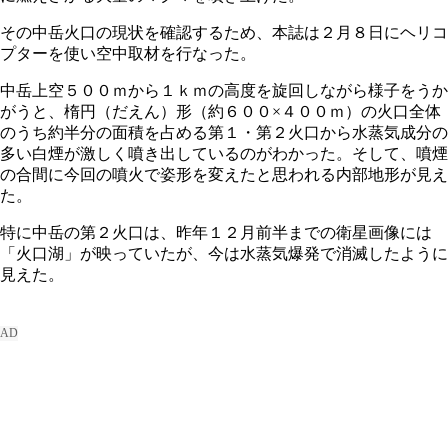
その中岳火口の現状を確認するため、本誌は２月８日にヘリコ
プターを使い空中取材を行なった。
中岳上空５００ｍから１ｋｍの高度を旋回しながら様子をうか
がうと、楕円（だえん）形（約６００×４００ｍ）の火口全体
のうち約半分の面積を占める第１・第２火口から水蒸気成分の
多い白煙が激しく噴き出しているのがわかった。そして、噴煙
の合間に今回の噴火で姿形を変えたと思われる内部地形が見え
た。
特に中岳の第２火口は、昨年１２月前半までの衛星画像には
「火口湖」が映っていたが、今は水蒸気爆発で消滅したように
見えた。