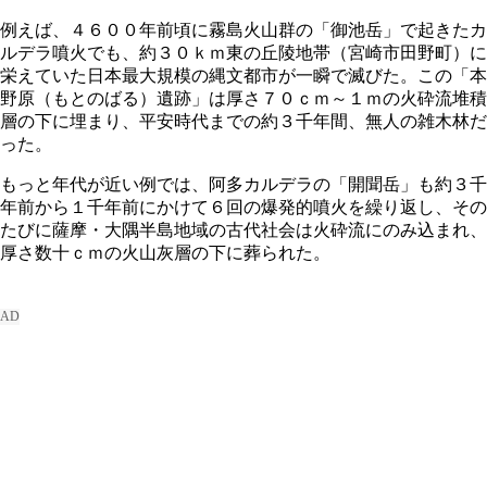
例えば、４６００年前頃に霧島火山群の「御池岳」で起きたカ
ルデラ噴火でも、約３０ｋｍ東の丘陵地帯（宮崎市田野町）に
栄えていた日本最大規模の縄文都市が一瞬で滅びた。この「本
野原（もとのばる）遺跡」は厚さ７０ｃｍ～１ｍの火砕流堆積
層の下に埋まり、平安時代までの約３千年間、無人の雑木林だ
った。
もっと年代が近い例では、阿多カルデラの「開聞岳」も約３千
年前から１千年前にかけて６回の爆発的噴火を繰り返し、その
たびに薩摩・大隅半島地域の古代社会は火砕流にのみ込まれ、
厚さ数十ｃｍの火山灰層の下に葬られた。