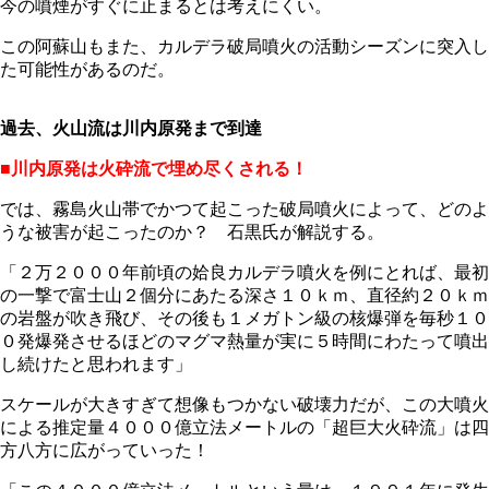
今の噴煙がすぐに止まるとは考えにくい。
この阿蘇山もまた、カルデラ破局噴火の活動シーズンに突入し
た可能性があるのだ。
過去、火山流は川内原発まで到達
■川内原発は火砕流で埋め尽くされる！
では、霧島火山帯でかつて起こった破局噴火によって、どのよ
うな被害が起こったのか？ 石黒氏が解説する。
「２万２０００年前頃の姶良カルデラ噴火を例にとれば、最初
の一撃で富士山２個分にあたる深さ１０ｋｍ、直径約２０ｋｍ
の岩盤が吹き飛び、その後も１メガトン級の核爆弾を毎秒１０
０発爆発させるほどのマグマ熱量が実に５時間にわたって噴出
し続けたと思われます」
スケールが大きすぎて想像もつかない破壊力だが、この大噴火
による推定量４０００億立法メートルの「超巨大火砕流」は四
方八方に広がっていった！