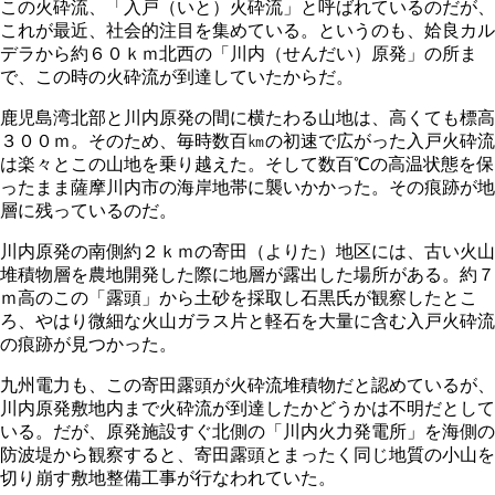
この火砕流、「入戸（いと）火砕流」と呼ばれているのだが、
これが最近、社会的注目を集めている。というのも、姶良カル
デラから約６０ｋｍ北西の「川内（せんだい）原発」の所ま
で、この時の火砕流が到達していたからだ。
鹿児島湾北部と川内原発の間に横たわる山地は、高くても標高
３００ｍ。そのため、毎時数百㎞の初速で広がった入戸火砕流
は楽々とこの山地を乗り越えた。そして数百℃の高温状態を保
ったまま薩摩川内市の海岸地帯に襲いかかった。その痕跡が地
層に残っているのだ。
川内原発の南側約２ｋｍの寄田（よりた）地区には、古い火山
堆積物層を農地開発した際に地層が露出した場所がある。約７
ｍ高のこの「露頭」から土砂を採取し石黒氏が観察したとこ
ろ、やはり微細な火山ガラス片と軽石を大量に含む入戸火砕流
の痕跡が見つかった。
九州電力も、この寄田露頭が火砕流堆積物だと認めているが、
川内原発敷地内まで火砕流が到達したかどうかは不明だとして
いる。だが、原発施設すぐ北側の「川内火力発電所」を海側の
防波堤から観察すると、寄田露頭とまったく同じ地質の小山を
切り崩す敷地整備工事が行なわれていた。