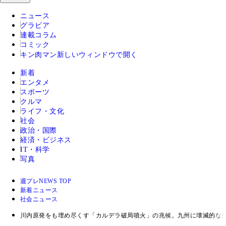
ニュース
グラビア
連載コラム
コミック
キン肉マン
新しいウィンドウで開く
新着
エンタメ
スポーツ
クルマ
ライフ・文化
社会
政治・国際
経済・ビジネス
IT・科学
写真
週プレNEWS TOP
新着ニュース
社会ニュース
川内原発をも埋め尽くす「カルデラ破局噴火」の兆候。九州に壊滅的