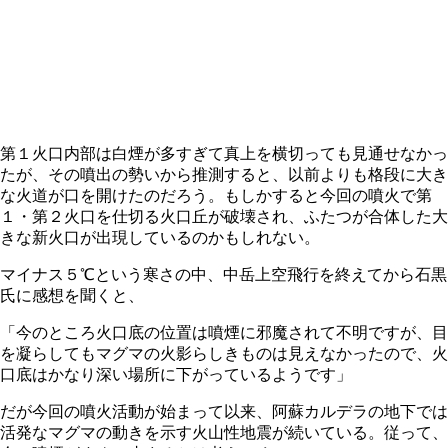
第１火口内部は白煙が多すぎて真上を横切っても見通せなかっ
たが、その噴出の勢いから推測すると、以前よりも格段に大き
な火道が口を開けたのだろう。もしかすると今回の噴火で第
１・第２火口を仕切る火口丘が破壊され、ふたつが合体した大
きな新火口が出現しているのかもしれない。
マイナス５℃という寒さの中、中岳上空飛行を終えてから石黒
氏に感想を聞くと、
「今のところ火口底の位置は噴煙に邪魔されて不明ですが、目
を凝らしてもマグマの火影らしきものは見えなかったので、火
口底はかなり深い場所に下がっているようです」
だが今回の噴火活動が始まって以来、阿蘇カルデラの地下では
活発なマグマの動きを示す火山性地震が続いている。従って、