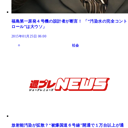
福島第一原発４号機の設計者が断言！ 「“汚染水の完全コント
ロール”は大ウソ」
2015年01月25日 06:00
社会
放射能汚染が拡散？“被爆国道６号線”開通で１万台以上が通