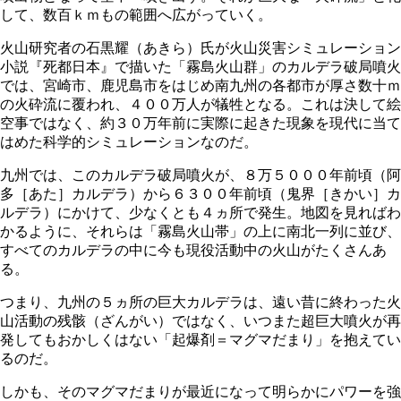
して、数百ｋｍもの範囲へ広がっていく。
火山研究者の石黒耀（あきら）氏が火山災害シミュレーション
小説『死都日本』で描いた「霧島火山群」のカルデラ破局噴火
では、宮崎市、鹿児島市をはじめ南九州の各都市が厚さ数十ｍ
の火砕流に覆われ、４００万人が犠牲となる。これは決して絵
空事ではなく、約３０万年前に実際に起きた現象を現代に当て
はめた科学的シミュレーションなのだ。
九州では、このカルデラ破局噴火が、８万５０００年前頃（阿
多［あた］カルデラ）から６３００年前頃（鬼界［きかい］カ
ルデラ）にかけて、少なくとも４ヵ所で発生。地図を見ればわ
かるように、それらは「霧島火山帯」の上に南北一列に並び、
すべてのカルデラの中に今も現役活動中の火山がたくさんあ
る。
つまり、九州の５ヵ所の巨大カルデラは、遠い昔に終わった火
山活動の残骸（ざんがい）ではなく、いつまた超巨大噴火が再
発してもおかしくはない「起爆剤＝マグマだまり」を抱えてい
るのだ。
しかも、そのマグマだまりが最近になって明らかにパワーを強