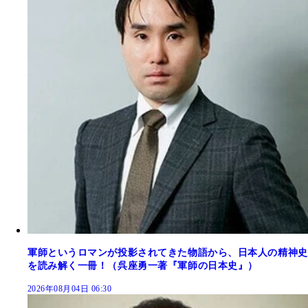
軍師というロマンが投影されてきた物語から、日本人の精神史
を読み解く一冊！（呉座勇一著『軍師の日本史』）
2026年08月04日 06:30