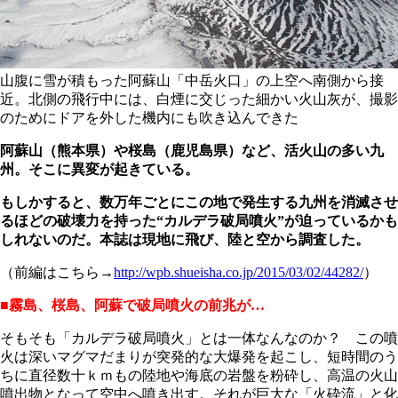
山腹に雪が積もった阿蘇山「中岳火口」の上空へ南側から接
近。北側の飛行中には、白煙に交じった細かい火山灰が、撮影
のためにドアを外した機内にも吹き込んできた
阿蘇山（熊本県）や桜島（鹿児島県）など、活火山の多い九
州。そこに異変が起きている。
もしかすると、数万年ごとにこの地で発生する九州を消滅させ
るほどの破壊力を持った“カルデラ破局噴火”が迫っているかも
しれないのだ。本誌は現地に飛び、陸と空から調査した。
（前編はこちら→
http://wpb.shueisha.co.jp/2015/03/02/44282/
）
■霧島、桜島、阿蘇で破局噴火の前兆が…
そもそも「カルデラ破局噴火」とは一体なんなのか？ この噴
火は深いマグマだまりが突発的な大爆発を起こし、短時間のう
ちに直径数十ｋｍもの陸地や海底の岩盤を粉砕し、高温の火山
噴出物となって空中へ噴き出す。それが巨大な「火砕流」と化