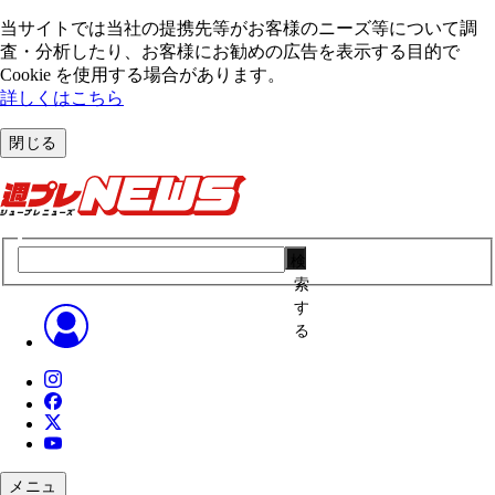
当サイトでは当社の提携先等がお客様のニーズ等について調
査・分析したり、お客様にお勧めの広告を表⽰する⽬的で
Cookie を使⽤する場合があります。
詳しくはこちら
閉じる
検
索
す
る
メニュ