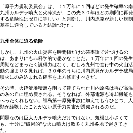
「原子力規制委員会」は、〈１万年に１回ほどの発生確率の南
九州カルデラ噴火と火砕流が、この先３０年ほどの期間に再発
する危険性はゼロに等しい〉と判断し、川内原発が新しい規制
基準に適合していると結論づけた。
九州全体に迫る危険
しかし、九州の火山災害を時間幅だけの確率論で片づけるの
は、あまりにも非科学的で愚かなことだ。１万年に１回の発生
周期などまったく説得力はなく、むしろ九州で進行中の火山活
動の強まりを見れば、３０年のうちに川内原発がカルデラ破局
噴火にのみ込まれる確率を上方修正すべきだ。
その時、火砕流堆積層を削って建てられた川内原発は再び高温
の灰の丘に埋め戻される。そうなれば、外部電源も冷却機能も
へったくれもない。福島第一原発事故に加えてもうひとつ、人
類が経験したことがない原子力災害が誘発されるのだ。
問題なのは巨大カルデラ噴火だけではない。規模は小さくて
も、十分に“破局的”な火山噴火は数多く九州各地で起きてき
た。