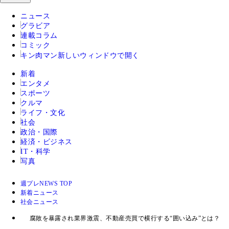
ニュース
グラビア
連載コラム
コミック
キン肉マン
新しいウィンドウで開く
新着
エンタメ
スポーツ
クルマ
ライフ・文化
社会
政治・国際
経済・ビジネス
IT・科学
写真
週プレNEWS TOP
新着ニュース
社会ニュース
腐敗を暴露され業界激震、不動産売買で横行する“囲い込み”とは？