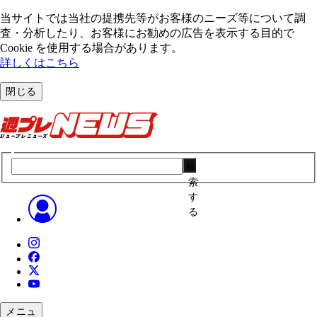
当サイトでは当社の提携先等がお客様のニーズ等について調
査・分析したり、お客様にお勧めの広告を表⽰する⽬的で
Cookie を使⽤する場合があります。
詳しくはこちら
閉じる
検
索
す
る
メニュ