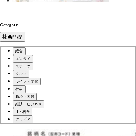
Category
社会
開/閉
総合
エンタメ
スポーツ
クルマ
ライフ・文化
社会
政治・国際
経済・ビジネス
IT・科学
グラビア