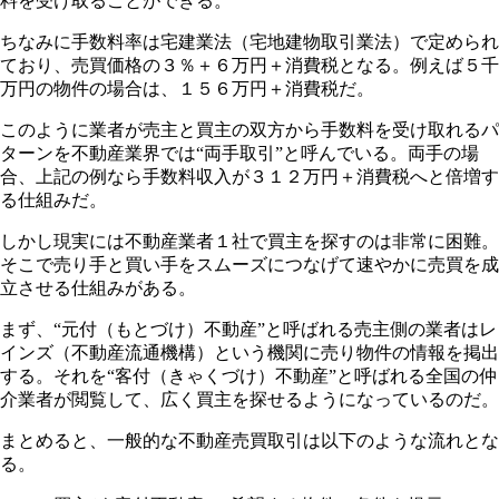
料を受け取ることができる。
ちなみに手数料率は宅建業法（宅地建物取引業法）で定められ
ており、売買価格の３％＋６万円＋消費税となる。例えば５千
万円の物件の場合は、１５６万円＋消費税だ。
このように業者が売主と買主の双方から手数料を受け取れるパ
ターンを不動産業界では“両手取引”と呼んでいる。両手の場
合、上記の例なら手数料収入が３１２万円＋消費税へと倍増す
る仕組みだ。
しかし現実には不動産業者１社で買主を探すのは非常に困難。
そこで売り手と買い手をスムーズにつなげて速やかに売買を成
立させる仕組みがある。
まず、“元付（もとづけ）不動産”と呼ばれる売主側の業者はレ
インズ（不動産流通機構）という機関に売り物件の情報を掲出
する。それを“客付（きゃくづけ）不動産”と呼ばれる全国の仲
介業者が閲覧して、広く買主を探せるようになっているのだ。
まとめると、一般的な不動産売買取引は以下のような流れとな
る。