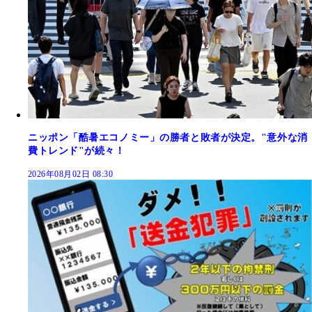
ニッポン「酷暑エコノミー」の勝者と敗者が決定。"意外な消
費トレンド"が続々！
2026年08月02日 08:30