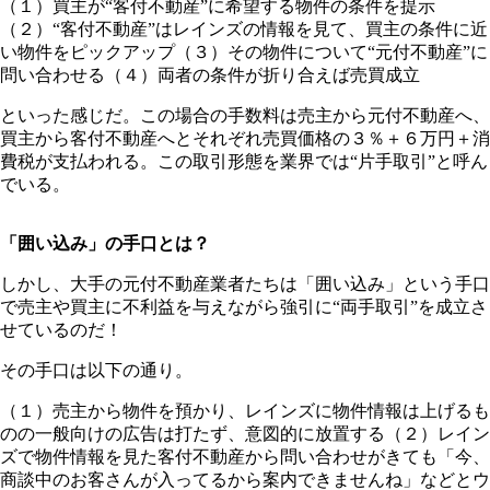
（１）買主が“客付不動産”に希望する物件の条件を提示
（２）“客付不動産”はレインズの情報を見て、買主の条件に近
い物件をピックアップ（３）その物件について“元付不動産”に
問い合わせる（４）両者の条件が折り合えば売買成立
といった感じだ。この場合の手数料は売主から元付不動産へ、
買主から客付不動産へとそれぞれ売買価格の３％＋６万円＋消
費税が支払われる。この取引形態を業界では“片手取引”と呼ん
でいる。
「囲い込み」の手口とは？
しかし、大手の元付不動産業者たちは「囲い込み」という手口
で売主や買主に不利益を与えながら強引に“両手取引”を成立さ
せているのだ！
その手口は以下の通り。
（１）売主から物件を預かり、レインズに物件情報は上げるも
のの一般向けの広告は打たず、意図的に放置する（２）レイン
ズで物件情報を見た客付不動産から問い合わせがきても「今、
商談中のお客さんが入ってるから案内できませんね」などとウ