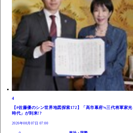
4
【#佐藤優のシン世界地図探索172】「高市幕府≒三代将軍家光
時代」が到来!?
2026年08月07日 07:00
政治・国際