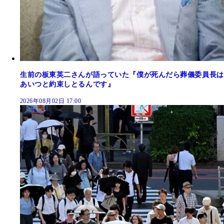
生前の板東英二さんが語っていた『僕が死んだら葬儀委員長は
あいつと約束しとるんです』
2026年08月02日 17:00