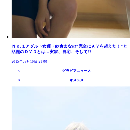
Ｎｏ.１アダルト女優・紗倉まなの“完全にＡＶを超えた！”と
話題のＤＶＤとは…実家、自宅、そして!?
2015年08月10日 21:00
グラビアニュース
オススメ