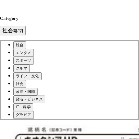
Category
社会
開/閉
総合
エンタメ
スポーツ
クルマ
ライフ・文化
社会
政治・国際
経済・ビジネス
IT・科学
グラビア