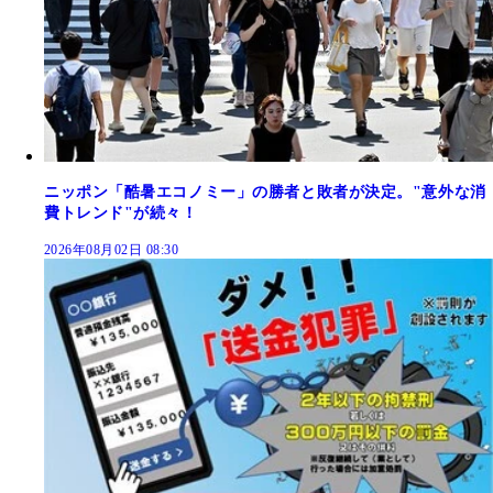
ニッポン「酷暑エコノミー」の勝者と敗者が決定。"意外な消
費トレンド"が続々！
2026年08月02日 08:30