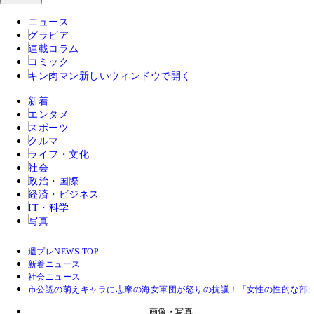
ニュース
グラビア
連載コラム
コミック
キン肉マン
新しいウィンドウで開く
新着
エンタメ
スポーツ
クルマ
ライフ・文化
社会
政治・国際
経済・ビジネス
IT・科学
写真
週プレNEWS TOP
新着ニュース
社会ニュース
市公認の萌えキャラに志摩の海女軍団が怒りの抗議！「女性の性的な部分
画像・写真