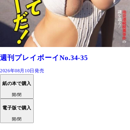
週刊プレイボーイNo.34-35
2026年08月10日発売
紙の本で購入
開/閉
電子版で購入
開/閉