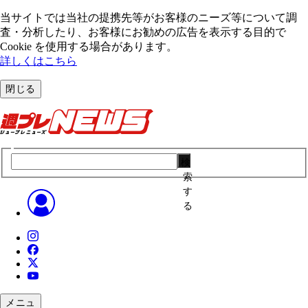
当サイトでは当社の提携先等がお客様のニーズ等について調
査・分析したり、お客様にお勧めの広告を表⽰する⽬的で
Cookie を使⽤する場合があります。
詳しくはこちら
閉じる
検
索
す
る
メニュ