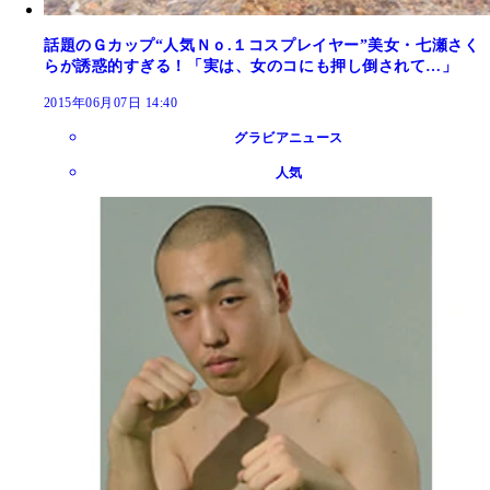
話題のＧカップ“人気Ｎｏ.１コスプレイヤー”美女・七瀬さく
らが誘惑的すぎる！「実は、女のコにも押し倒されて…」
2015年06月07日 14:40
グラビアニュース
人気