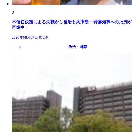
2
不信任決議による失職から復活も兵庫県・斉藤知事への批判が
再燃中！
2026年08月07日 07:30
政治・国際