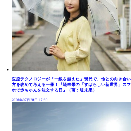
医療テクノロジーが「一線を越えた」現代で、命との向き合い
方を改めて考える一冊！『堤未果の「すばらしい新世界」スマ
ホで赤ちゃんを注文する日』（著：堤未果）
2026年07月28日 17:30