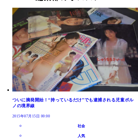
胸が強調され、下半身がはだけている「碧志摩メグ
これが海女さんたちを激怒させた
ついに摘発開始！“持っているだけ”でも逮捕される児童ポル
ノの境界線
2015年07月15日 00:00
社会
人気