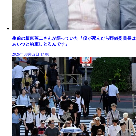
生前の板東英二さんが語っていた『僕が死んだら葬儀委員長は
あいつと約束しとるんです』
2026年08月02日 17:00