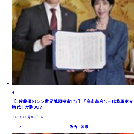
4
【#佐藤優のシン世界地図探索172】「高市幕府≒三代将軍家光
時代」が到来!?
2026年08月07日 07:00
政治・国際