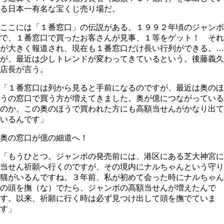
る日本一有名な宝くじ売り場だ。
ここには「１番窓口」の伝説がある。１９９２年頃のジャンボ
で、１番窓口で買ったお客さんが見事、１等をゲット！ それ
が大きく報道され、現在も１番窓口だけ長い行列ができる。…
が、最近は少しトレンドが変わってきているという。後藤義久
店長が言う。
「１番窓口は列から見ると手前になるのですが、最近は奥のほ
うの窓口で買う方が増えてきました。奥が億につながっている
のか、この奥のほうで買われた方にも高額当せんがかなり出て
いるんです」
奥の窓口が億の細道へ！
「もうひとつ。ジャンボの発売前には、港区にある芝大神宮に
当せん祈願へ行くのですが、その境内にナルちゃんという守り
猫がいるんですね。３年前、私が初めて会った時にナルちゃん
の頭を撫（な）でたら、ジャンボの高額当せんが増えたんで
す。以来、祈願に行く時は必ず見つけ出して頭を撫でていま
す」