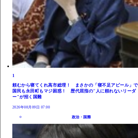
1
頼むから寝てくれ高市総理！ まさかの「寝不足アピール」で
国民も永田町もマジ困惑！ 歴代屈指の"人に頼れないリーダ
ー"が招く国難
2026年08月09日 07:00
政治・国際