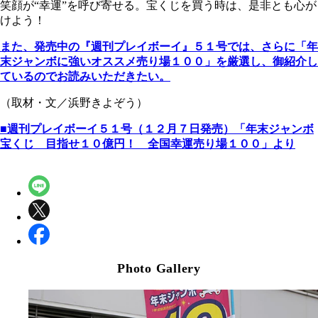
笑顔が“幸運”を呼び寄せる。宝くじを買う時は、是非とも心が
けよう！
また、発売中の『週刊プレイボーイ』５１号では、さらに「年
末ジャンボに強いオススメ売り場１００」を厳選し、御紹介し
ているのでお読みいただきたい。
（取材・文／浜野きよぞう）
■週刊プレイボーイ５１号（１２月７日発売）「年末ジャンボ
宝くじ 目指せ１０億円！ 全国幸運売り場１００」より
Photo Gallery