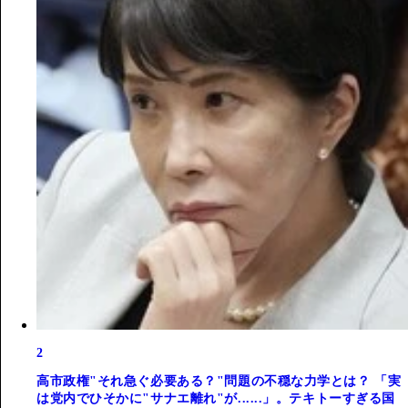
2
高市政権"それ急ぐ必要ある？"問題の不穏な力学とは？ 「実
は党内でひそかに"サナエ離れ"が......」。テキトーすぎる国