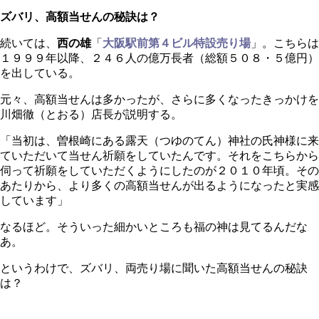
ズバリ、高額当せんの秘訣は？
続いては、
西の雄
「
大阪駅前第４ビル特設売り場
」。こちらは
１９９９年以降、２４６人の億万長者（総額５０８・５億円）
を出している。
元々、高額当せんは多かったが、さらに多くなったきっかけを
川畑徹（とおる）店長が説明する。
「当初は、曽根崎にある露天（つゆのてん）神社の氏神様に来
ていただいて当せん祈願をしていたんです。それをこちらから
伺って祈願をしていただくようにしたのが２０１０年頃。その
あたりから、より多くの高額当せんが出るようになったと実感
しています」
なるほど。そういった細かいところも福の神は見てるんだな
あ。
というわけで、ズバリ、両売り場に聞いた高額当せんの秘訣
は？