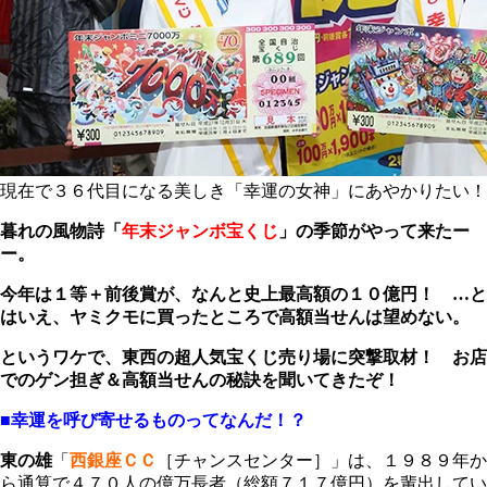
現在で３６代目になる美しき「幸運の女神」にあやかりたい！
暮れの風物詩「
年末ジャンボ宝くじ
」の季節がやって来たー
ー。
今年は１等＋前後賞が、なんと史上最高額の１０億円！ …と
はいえ、ヤミクモに買ったところで高額当せんは望めない。
というワケで、東西の超人気宝くじ売り場に突撃取材！ お店
でのゲン担ぎ＆高額当せんの秘訣を聞いてきたぞ！
■幸運を呼び寄せるものってなんだ！？
東の雄
「
西銀座ＣＣ
［チャンスセンター］」は、１９８９年か
ら通算で４７０人の億万長者（総額７１７億円）を輩出してい