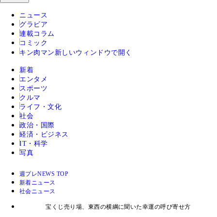
ニュース
グラビア
連載コラム
コミック
キン肉マン
新しいウィンドウで開く
新着
エンタメ
スポーツ
クルマ
ライフ・文化
社会
政治・国際
経済・ビジネス
IT・科学
写真
週プレNEWS TOP
新着ニュース
社会ニュース
宝くじ売り場、東西の横綱に聞いた幸運の呼び寄せ方