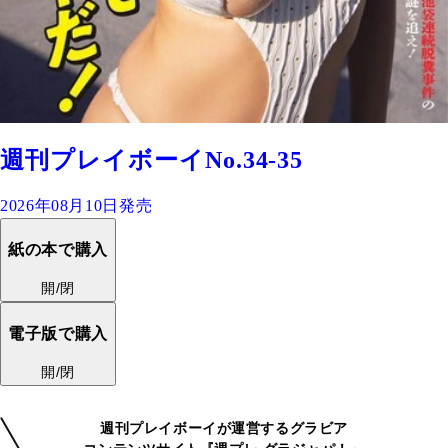
週刊プレイボーイNo.34-35
2026年08月10日発売
紙の本で購入
開/閉
電子版で購入
開/閉
週刊プレイボーイが運営するグラビア