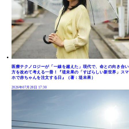
医療テクノロジーが「一線を越えた」現代で、命との向き合い
方を改めて考える一冊！『堤未果の「すばらしい新世界」スマ
ホで赤ちゃんを注文する日』（著：堤未果）
2026年07月28日 17:30