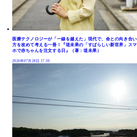
医療テクノロジーが「一線を越えた」現代で、命との向き合い
方を改めて考える一冊！『堤未果の「すばらしい新世界」スマ
ホで赤ちゃんを注文する日』（著：堤未果）
2026年07月28日 17:30