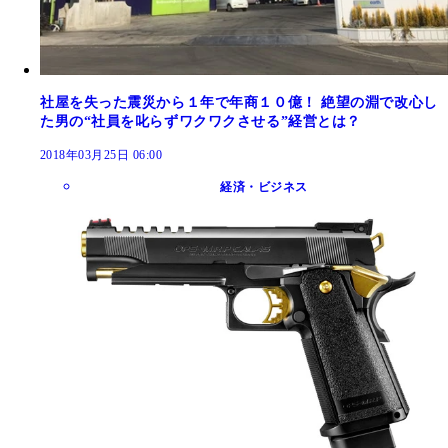
社屋を失った震災から１年で年商１０億！ 絶望の淵で改心し
た男の“社員を叱らずワクワクさせる”経営とは？
2018年03月25日 06:00
経済・ビジネス