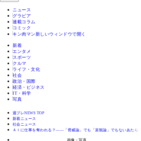
ニュース
グラビア
連載コラム
コミック
キン肉マン
新しいウィンドウで開く
新着
エンタメ
スポーツ
クルマ
ライフ・文化
社会
政治・国際
経済・ビジネス
IT・科学
写真
週プレNEWS TOP
新着ニュース
社会ニュース
ＡＩに仕事を奪われる？――「脅威論」でも「楽観論」でもないあたら
画像・写真