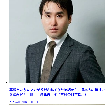
軍師というロマンが投影されてきた物語から、日本人の精神史
を読み解く一冊！（呉座勇一著『軍師の日本史』）
2026年08月04日 06:30