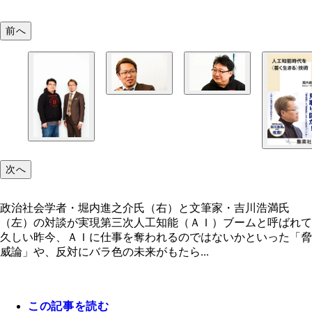
前へ
次へ
政治社会学者・堀内進之介氏（右）と文筆家・吉川浩満氏
（左）の対談が実現第三次人工知能（ＡＩ）ブームと呼ばれて
久しい昨今、ＡＩに仕事を奪われるのではないかといった「脅
威論」や、反対にバラ色の未来がもたら...
この記事を読む