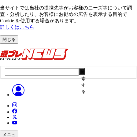
当サイトでは当社の提携先等がお客様のニーズ等について調
査・分析したり、お客様にお勧めの広告を表⽰する⽬的で
Cookie を使⽤する場合があります。
詳しくはこちら
閉じる
検
索
す
る
メニュ