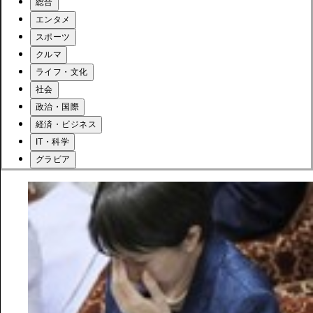
総合
エンタメ
スポーツ
クルマ
ライフ・文化
社会
政治・国際
経済・ビジネス
IT・科学
グラビア