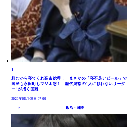
1
頼むから寝てくれ高市総理！ まさかの「寝不足アピール」で
国民も永田町もマジ困惑！ 歴代屈指の"人に頼れないリーダ
ー"が招く国難
2026年08月09日 07:00
政治・国際