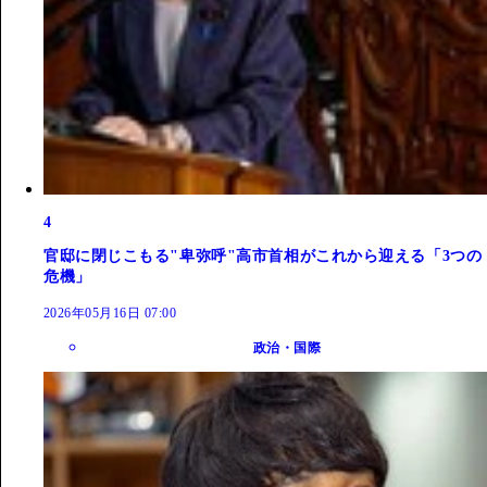
4
官邸に閉じこもる"卑弥呼"高市首相がこれから迎える「3つの
危機」
2026年05月16日 07:00
政治・国際