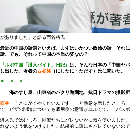
がありました」と語る西谷格氏
最近の中国の話題といえば、まずはいかつい政治の話。それに
話。でも、それって中国の本当の姿なの？
『ルポ中国「潜入バイト」日記』
は、そんな日本の「中国ヤバ
し出した。著者の
西谷格
（にしたに・ただす）氏に聞いた。
＊ ＊ ＊
―上海のすし屋、山東省のパクリ遊園地、抗日ドラマの撮影所
西谷
「とにかくやりたいんです！」と熱意を示したところ、
で、ビザの問題についても雇用側の意識がユルくて。「パスポ
潜入先ではむしろ、同僚たちにバレないかに気を使いました。
れないよう気をつけました。結果的に誰にもバレていないので