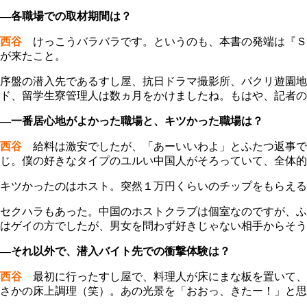
―各職場での取材期間は？
西谷
けっこうバラバラです。というのも、本書の発端は『Ｓ
が来たこと。
序盤の潜入先であるすし屋、抗日ドラマ撮影所、パクリ遊園地
ド、留学生寮管理人は数ヵ月をかけましたね。もはや、記者の
―一番居心地がよかった職場と、キツかった職場は？
西谷
給料は激安でしたが、「あーいいわよ」とふたつ返事で
じ。僕の好きなタイプのユルい中国人がそろっていて、全体的
キツかったのはホスト。突然１万円くらいのチップをもらえる
セクハラもあった。中国のホストクラブは個室なのですが、ふ
はゲイの方でしたが、男女を問わず好きじゃない相手からそう
―それ以外で、潜入バイト先での衝撃体験は？
西谷
最初に行ったすし屋で、料理人が床にまな板を置いて、
さかの床上調理（笑）。あの光景を「おおっ、きたー！」と思