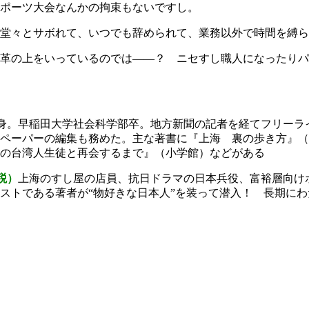
ポーツ大会なんかの拘束もないですし。
堂々とサボれて、いつでも辞められて、業務以外で時間を縛ら
革の上をいっているのでは――？ ニセすし職人になったりパ
身。早稲田大学社会科学部卒。地方新聞の記者を経てフリーラ
ペーパーの編集も務めた。主な著書に『上海 裏の歩き方』（
の台湾人生徒と再会するまで』（小学館）などがある
税）
上海のすし屋の店員、抗日ドラマの日本兵役、富裕層向け
ストである著者が“物好きな日本人”を装って潜入！ 長期に