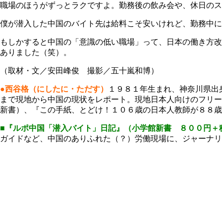
職場のほうがずっとラクですよ。勤務後の飲み会や、休日のス
僕が潜入した中国のバイト先は給料こそ安いけれど、勤務中に
もしかすると中国の「意識の低い職場」って、日本の働き方改
ありました（笑）。
（取材・文／安田峰俊 撮影／五十嵐和博）
●西谷格（にしたに・ただす）
１９８１年生まれ、神奈川県出
まで現地から中国の現状をレポート。現地日本人向けのフリー
新書）、『この手紙、とどけ！１０６歳の日本人教師が８８歳
■『ルポ中国「潜入バイト」日記』
（小学館新書 ８００円＋
ガイドなど、中国のありふれた（？）労働現場に、ジャーナリ