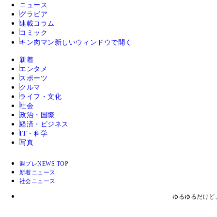
ニュース
グラビア
連載コラム
コミック
キン肉マン
新しいウィンドウで開く
新着
エンタメ
スポーツ
クルマ
ライフ・文化
社会
政治・国際
経済・ビジネス
IT・科学
写真
週プレNEWS TOP
新着ニュース
社会ニュース
ゆるゆるだけど