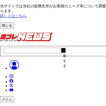
当サイトでは当社の提携先等がお客様のニーズ等について調査・
ります。
詳しくはこちら
閉じる
検
索
す
る
メニュ