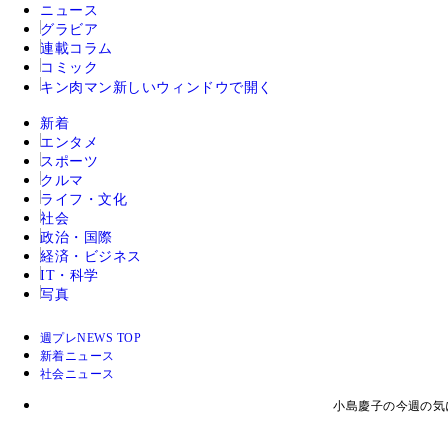
ニュース
グラビア
連載コラム
コミック
キン肉マン
新しいウィンドウで開く
新着
エンタメ
スポーツ
クルマ
ライフ・文化
社会
政治・国際
経済・ビジネス
IT・科学
写真
週プレNEWS TOP
新着ニュース
社会ニュース
小島慶子の今週の気