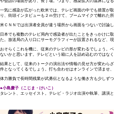
や会話の場面があり、長丁場。つまり、感染拡大の温床になる
一気に感染が広がった欧米では、テレビ画面の中でも措置が取
り、街頭インタビューも２ｍ空けて、ブームマイクで離れた所
米ＣＮＮでは出演者全員が違う場所から画面をつないで討論し
日本でも複数のテレビ局内で感染者が出たことをきっかけに
た。放送局の入り口にサーモグラフィーが設置されるなど、現
おそらくこれを機に、従来のテレビの形が変わるでしょう。ベ
ないかと思います。テレビという箱に人を詰め込むのではな
結果として、従来のトークの演出法や情報の見せ方が変わらざ
件となってくるでしょう。打ち合わせはオンラインで済ませ、
体力勝負で長時間残業が武勇伝となるような働き方も少しず
●小島慶子（こじま・けいこ）
タレント、エッセイスト。テレビ・ラジオ出演や執筆、講演と