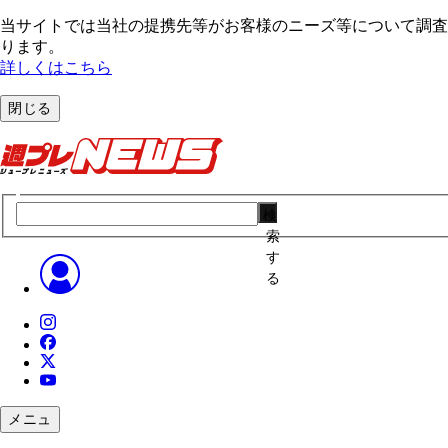
当サイトでは当社の提携先等がお客様のニーズ等について調査・
ります。
詳しくはこちら
閉じる
検
索
す
る
メニュ