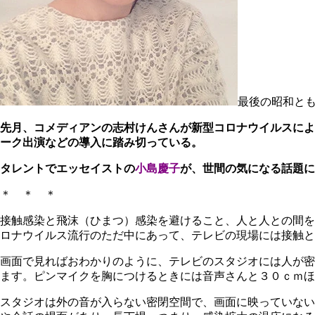
最後の昭和と
先月、コメディアンの志村けんさんが新型コロナウイルスによ
ーク出演などの導入に踏み切っている。
タレントでエッセイストの
小島慶子
が、世間の気になる話題に
＊ ＊ ＊
接触感染と飛沫（ひまつ）感染を避けること、人と人との間を
ロナウイルス流行のただ中にあって、テレビの現場には接触と
画面で見ればおわかりのように、テレビのスタジオには人が密
ます。ピンマイクを胸につけるときには音声さんと３０ｃｍほ
スタジオは外の音が入らない密閉空間で、画面に映っていない