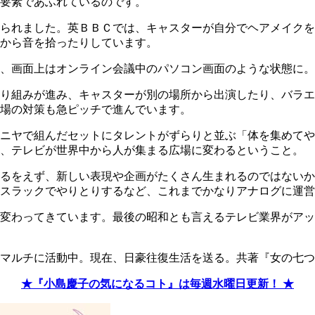
要素であふれているのです。
られました。英ＢＢＣでは、キャスターが自分でヘアメイクを
から音を拾ったりしています。
、画面上はオンライン会議中のパソコン画面のような状態に。
取り組みが進み、キャスターが別の場所から出演したり、バラ
場の対策も急ピッチで進んでいます。
ニヤで組んだセットにタレントがずらりと並ぶ「体を集めてや
く、テレビが世界中から人が集まる広場に変わるということ。
るをえず、新しい表現や企画がたくさん生まれるのではないか
スラックでやりとりするなど、これまでかなりアナログに運営
つ変わってきています。最後の昭和とも言えるテレビ業界がア
マルチに活動中。現在、日豪往復生活を送る。共著『女の七つ
★『小島慶子の気になるコト』は毎週水曜日更新！ ★