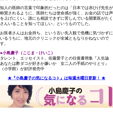
知人の医師の言葉で印象的だったのは「日本では赤ひげ先生が
称賛されるように、医師たちは使命感が強く、お金の話では声
を上げにくい。誰にも相談できずに苦しんでいる開業医がたく
さんいることを知ってほしい」というものでした。
お医者さんはお金持ち、という古い先入観で危機に気づかずに
いるうちに、地元のクリニックが全滅ともなりかねないので
す。
●小島慶子（こじま・けいこ）
タレント、エッセイスト。佐藤愛子との往復書簡集『人生論
あなたは酢ダコが好きか嫌いか 女二人の手紙のやりとり』
（小学館）が好評発売中
★『小島慶子の気になるコト』は毎週水曜日更新！ ★