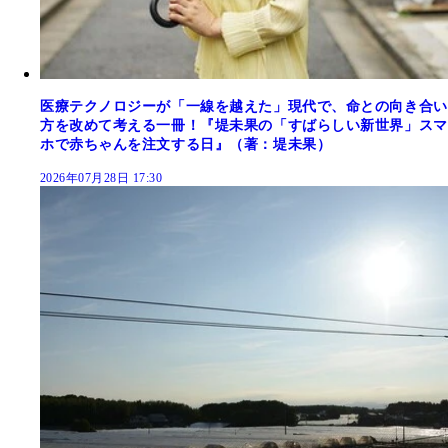
医療テクノロジーが「一線を越えた」現代で、命との向き合い
方を改めて考える一冊！『堤未果の「すばらしい新世界」スマ
ホで赤ちゃんを注文する日』（著：堤未果）
2026年07月28日 17:30