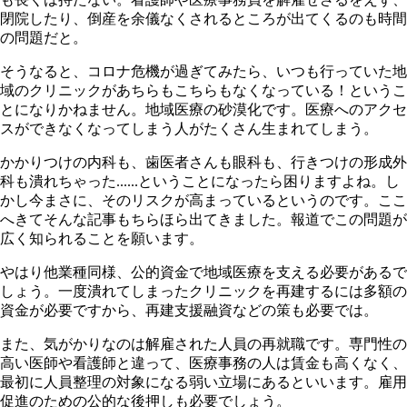
閉院したり、倒産を余儀なくされるところが出てくるのも時間
の問題だと。
そうなると、コロナ危機が過ぎてみたら、いつも行っていた地
域のクリニックがあちらもこちらもなくなっている！というこ
とになりかねません。地域医療の砂漠化です。医療へのアクセ
スができなくなってしまう人がたくさん生まれてしまう。
かかりつけの内科も、歯医者さんも眼科も、行きつけの形成外
科も潰れちゃった......ということになったら困りますよね。し
かし今まさに、そのリスクが高まっているというのです。ここ
へきてそんな記事もちらほら出てきました。報道でこの問題が
広く知られることを願います。
やはり他業種同様、公的資金で地域医療を支える必要があるで
しょう。一度潰れてしまったクリニックを再建するには多額の
資金が必要ですから、再建支援融資などの策も必要では。
また、気がかりなのは解雇された人員の再就職です。専門性の
高い医師や看護師と違って、医療事務の人は賃金も高くなく、
最初に人員整理の対象になる弱い立場にあるといいます。雇用
促進のための公的な後押しも必要でしょう。