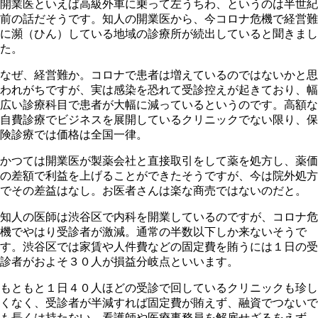
開業医といえば高級外車に乗って左うちわ、というのは半世紀
前の話だそうです。知人の開業医から、今コロナ危機で経営難
に瀕（ひん）している地域の診療所が続出していると聞きまし
た。
なぜ、経営難か。コロナで患者は増えているのではないかと思
われがちですが、実は感染を恐れて受診控えが起きており、幅
広い診療科目で患者が大幅に減っているというのです。高額な
自費診療でビジネスを展開しているクリニックでない限り、保
険診療では価格は全国一律。
かつては開業医が製薬会社と直接取引をして薬を処方し、薬価
の差額で利益を上げることができたそうですが、今は院外処方
でその差益はなし。お医者さんは楽な商売ではないのだと。
知人の医師は渋谷区で内科を開業しているのですが、コロナ危
機でやはり受診者が激減。通常の半数以下しか来ないそうで
す。渋谷区では家賃や人件費などの固定費を賄うには１日の受
診者がおよそ３０人が損益分岐点といいます。
もともと１日４０人ほどの受診で回しているクリニックも珍し
くなく、受診者が半減すれば固定費が賄えず、融資でつないで
も長くは持たない。看護師や医療事務員を解雇せざるをえず、