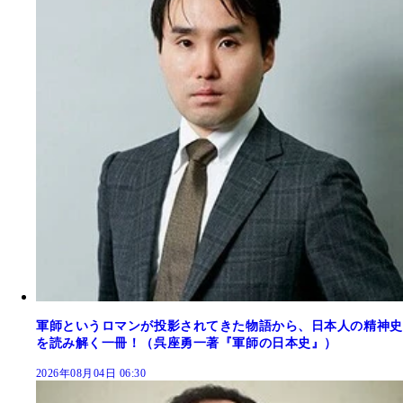
軍師というロマンが投影されてきた物語から、日本人の精神史
を読み解く一冊！（呉座勇一著『軍師の日本史』）
2026年08月04日 06:30