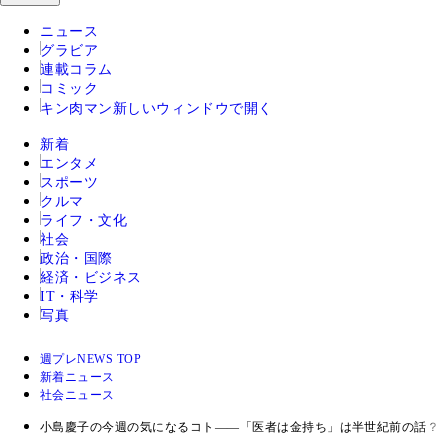
ニュース
グラビア
連載コラム
コミック
キン肉マン
新しいウィンドウで開く
新着
エンタメ
スポーツ
クルマ
ライフ・文化
社会
政治・国際
経済・ビジネス
IT・科学
写真
週プレNEWS TOP
新着ニュース
社会ニュース
小島慶子の今週の気になるコト――「医者は金持ち」は半世紀前の話？