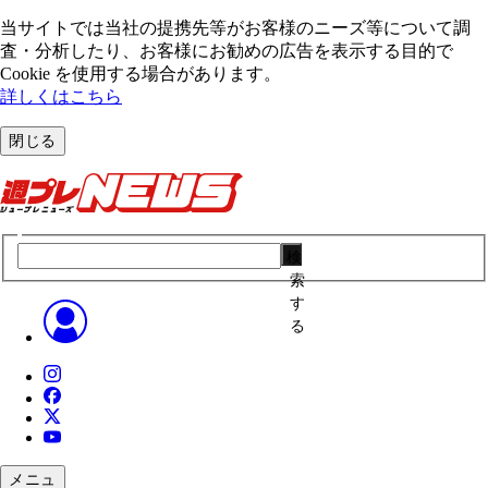
当サイトでは当社の提携先等がお客様のニーズ等について調
査・分析したり、お客様にお勧めの広告を表⽰する⽬的で
Cookie を使⽤する場合があります。
詳しくはこちら
閉じる
検
索
す
る
メニュ