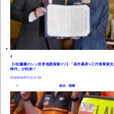
4
【#佐藤優のシン世界地図探索172】「高市幕府≒三代将軍家光
時代」が到来!?
2026年08月07日 07:00
政治・国際