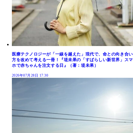
医療テクノロジーが「一線を越えた」現代で、命との向き合い
方を改めて考える一冊！『堤未果の「すばらしい新世界」スマ
ホで赤ちゃんを注文する日』（著：堤未果）
2026年07月28日 17:30