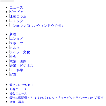
ニュース
グラビア
連載コラム
コミック
キン肉マン
新しいウィンドウで開く
新着
エンタメ
スポーツ
クルマ
ライフ・文化
社会
政治・国際
経済・ビジネス
IT・科学
写真
週プレNEWS TOP
新着ニュース
社会ニュース
最強の戦闘機・Ｆ‐１５のパイロット「イーグルドライバー」から"鷲神"
画像・写真