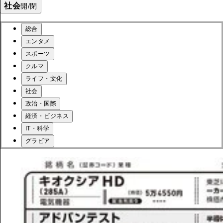
社会
開/閉
総合
エンタメ
スポーツ
クルマ
ライフ・文化
社会
政治・国際
経済・ビジネス
IT・科学
グラビア