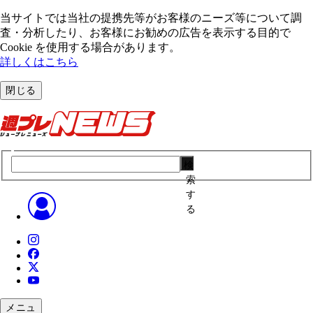
当サイトでは当社の提携先等がお客様のニーズ等について調
査・分析したり、お客様にお勧めの広告を表⽰する⽬的で
Cookie を使⽤する場合があります。
詳しくはこちら
閉じる
検
索
す
る
メニュ