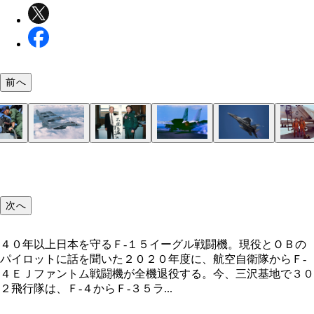
前へ
次へ
４０年以上日本を守るＦ‐１５イーグル戦闘機。現役とＯＢの
パイロットに話を聞いた２０２０年度に、航空自衛隊からＦ-
４ＥＪファントム戦闘機が全機退役する。今、三沢基地で３０
２飛行隊は、Ｆ-４からＦ‐３５ラ...