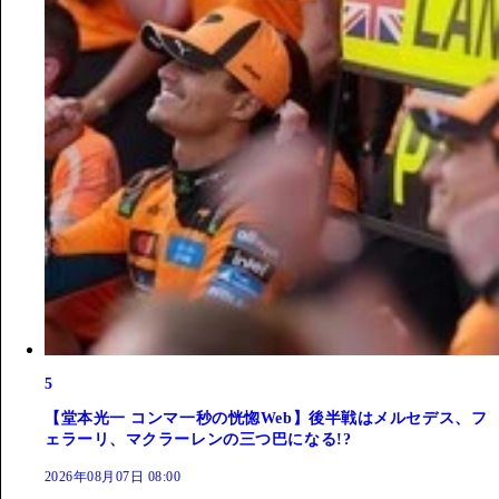
5
【堂本光一 コンマ一秒の恍惚Web】後半戦はメルセデス、フ
ェラーリ、マクラーレンの三つ巴になる!?
2026年08月07日 08:00