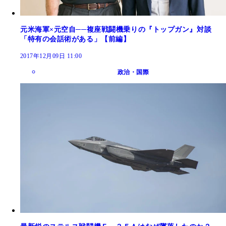
元米海軍×元空自──複座戦闘機乗りの『トップガン』対談
「特有の会話術がある」【前編】
2017年12月09日 11:00
政治・国際